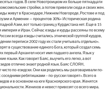
есятых годов. В селе Новотроицком их больше пятнадцати
омсомольские стройки, а потом привезли сюда и своих жен.
иды живут в Краснодаре, Нижнем Новгороде, Ростове и под
Грузии и Армении — процентов 30%» Историческая родина
падной Азии, вот только границ у Курдистана нет. Еще в 15
 империя и Иран. Сейчас езиды и курды рассеяны по всему
оссии всегда езиды считались этнической группой курдов,
дении переписи 2002 году их стали учитывать отдельно».
рят в существование единого Бога, который создал семь
ях первый Архангел носит имя падшего ангела. Язык у
ие языки. Как говорит Баяс, выучить его легко, а вот
езидов отлично знают родной язык. Баяс СЛОЯН,
 чисто по-езидски. Они как родились мы разговаривали по-
 с соседними ребятишками – по-русски говорят». Всего в
зидов и в основном на юге Красноярского края. Женятся
циональности. Женихов и невест привозят со всего мира.