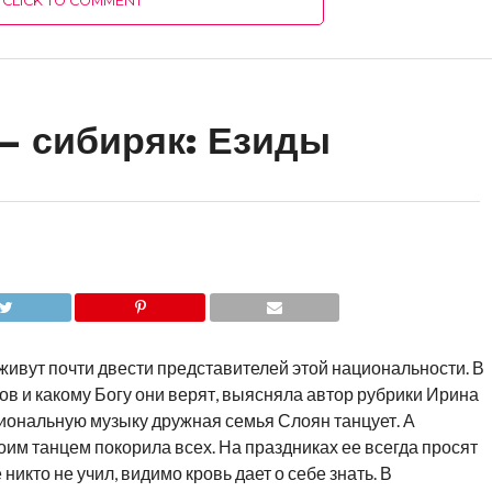
CLICK TO COMMENT
— сибиряк: Езиды
живут почти двести представителей этой национальности. В
ов и какому Богу они верят, выясняла автор рубрики Ирина
иональную музыку дружная семья Слоян танцует. А
им танцем покорила всех. На праздниках ее всегда просят
 никто не учил, видимо кровь дает о себе знать.
В