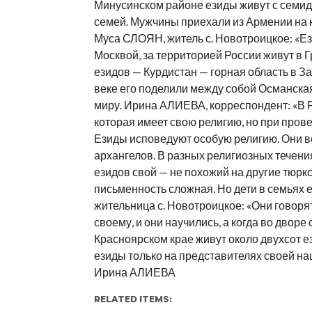
Минусинском районе езиды живут с семид
семей. Мужчины приехали из Армении на к
Муса СЛОЯН, житель с. Новотроицкое: «Ез
Москвой, за территорией России живут в 
езидов — Курдистан — горная область в За
веке его поделили между собой Османская
миру. Ирина АЛИЕВА, корреспондент: «В Р
которая имеет свою религию, но при прове
Езиды исповедуют особую религию. Они ве
архангелов. В разных религиозных течени
езидов свой — не похожий на другие тюркск
письменность сложная. Но дети в семьях 
жительница с. Новотроицкое: «Они говорят
своему, и они научились, а когда во дворе
Красноярском крае живут около двухсот е
езиды только на представителях своей на
Ирина АЛИЕВА
RELATED ITEMS: