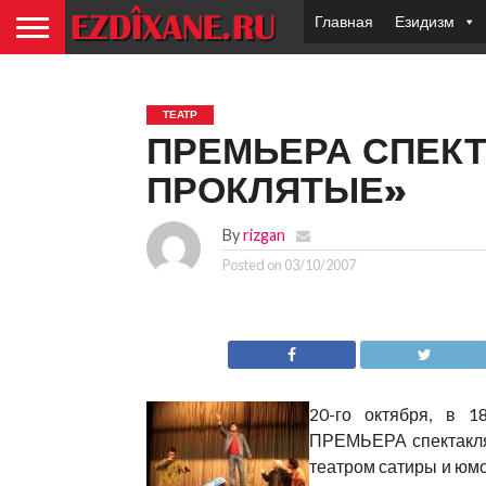
Главная
Езидизм
ТЕАТР
ПРЕМЬЕРА СПЕКТ
ПРОКЛЯТЫЕ»
By
rizgan
Posted on
03/10/2007
20-го октября, в 1
ПРЕМЬЕРА спектакля
театром сатиры и юмо