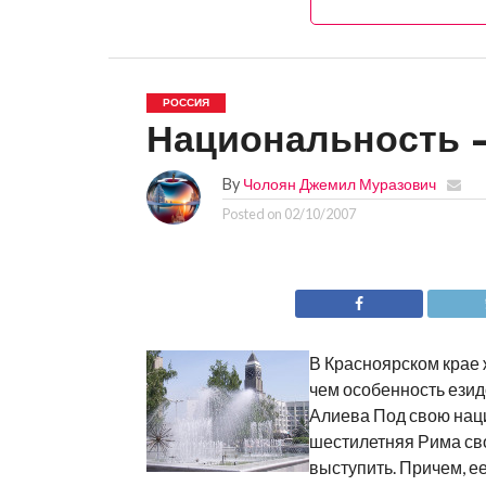
РОССИЯ
Национальность 
By
Чолоян Джемил Муразович
Posted on
02/10/2007
В Красноярском крае 
чем особенность езид
Алиева Под свою нац
шестилетняя Рима сво
выступить. Причем, ее