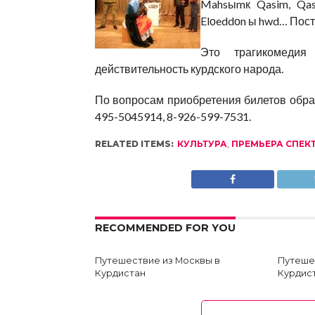
Mahsыmк Qasim, Qasim
Elоeddоn ы hwd… Пост
Это трагикомедия
действительность курдского народа.
По вопросам приобретения билетов обращ
495-5045914, 8-926-599-7531.
RELATED ITEMS:
КУЛЬТУРА
,
ПРЕМЬЕРА СПЕК
RECOMMENDED FOR YOU
Путешествие из Москвы в
Путеше
Курдистан
Курдис