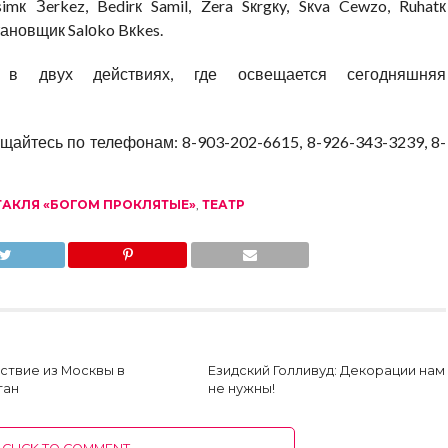
к Зerkez, Bedirк Samil, Zera Sкrgкy, Sкva Cewzo, Ruhatк
ановщик Salоko Bкkes.
 в двух действиях, где освещается сегодняшняя
айтесь по телефонам: 8-903-202-6615, 8-926-343-3239, 8-
ТАКЛЯ «БОГОМ ПРОКЛЯТЫЕ»
,
ТЕАТР
ствие из Москвы в
Езидский Голливуд: Декорации нам
тан
не нужны!