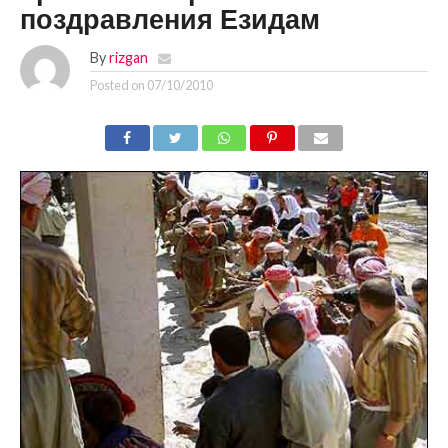
поздравления Езидам
By
rizgan
Posted on
07/10/2010