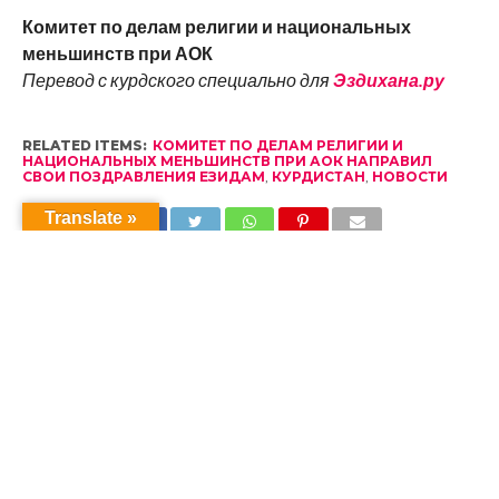
Комитет по делам религии и национальных
меньшинств при АОК
Перевод с курдского специально для
Эздихана.ру
RELATED ITEMS:
КОМИТЕТ ПО ДЕЛАМ РЕЛИГИИ И
НАЦИОНАЛЬНЫХ МЕНЬШИНСТВ ПРИ АОК НАПРАВИЛ
СВОИ ПОЗДРАВЛЕНИЯ ЕЗИДАМ
,
КУРДИСТАН
,
НОВОСТИ
Translate »
RECOMMENDED FOR YOU
Соболезнования
Визит Его Святейшества Папа
Езидский в Ватикан
Визит Его Святейшества Папа
Езидский в Ватикан