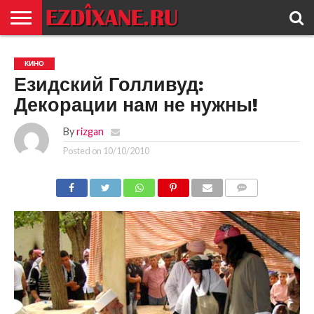
ГЛАВНАЯ
ЕЗИДИЗМ
НОВОСТИ
ИСТОРИЯ
КУЛЬТУРА
КОНТАКТ
КИНО
Езидский Голливуд:
Декорации нам не нужны!
By
rizgan
Posted on
10/10/2010
COMMENTS