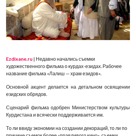
Ezdixane.ru
| Недавно начались съемки
художественного фильма о курдах-езидах. Рабочее
название фильма «Лалиш — храм езидов».
Основной акцент делается на детальном освящении
езидских обрядов.
Сценарий фильма одобрен Министерством культуры
Курдистана и всячески поддерживается им.
То ли ввиду экономии на создании декораций, то ли по
причине съемок более «правдивого кино», съемки