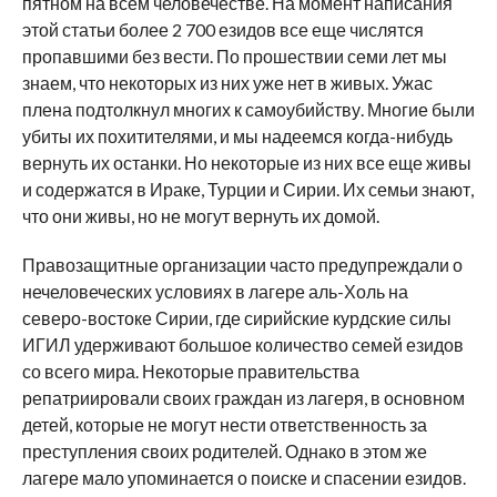
пятном на всем человечестве. На момент написания
этой статьи более 2 700 езидов все еще числятся
пропавшими без вести. По прошествии семи лет мы
знаем, что некоторых из них уже нет в живых. Ужас
плена подтолкнул многих к самоубийству. Многие были
убиты их похитителями, и мы надеемся когда-нибудь
вернуть их останки. Но некоторые из них все еще живы
и содержатся в Ираке, Турции и Сирии. Их семьи знают,
что они живы, но не могут вернуть их домой.
Правозащитные организации часто предупреждали о
нечеловеческих условиях в лагере аль-Холь на
северо-востоке Сирии, где сирийские курдские силы
ИГИЛ удерживают большое количество семей езидов
со всего мира. Некоторые правительства
репатриировали своих граждан из лагеря, в основном
детей, которые не могут нести ответственность за
преступления своих родителей. Однако в этом же
лагере мало упоминается о поиске и спасении езидов.