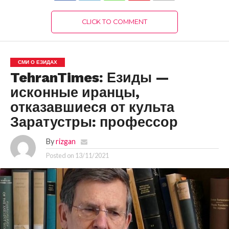
CLICK TO COMMENT
СМИ О ЕЗИДАХ
TehranTimes: Езиды —
исконные иранцы,
отказавшиеся от культа
Заратустры: профессор
By
rizgan
Posted on
13/11/2021