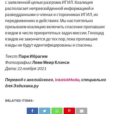
с заявленной целью разгрома ИГИЛ. Коалиция
располагает непревзойденной информацией и
разведданными о членах и сторонниках ИГИЛ, их
передвижениях и действиях. Мы настоятельно
призываем коалицию включить спасение пропавших
езидов в число приоритетных задач миссии. Геноцид
езидов не закончится до тех пор, пока пропавшие
езиды не будут идентифицированы и спасены.
Текст:
Пари Ибрагим
Фотографии:
Леви Меир Клэнси
Дата: 22 ноября 2021
Перевод с английского,
InkstickMedia
, специвльно
для Эздихана.ру
RELATED ITEMS: