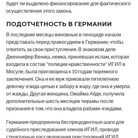
будет ли выделено финансирование для фактического
осуществления этого закона.
ПОДОТЧЕТНОСТЬ В ГЕРМАНИИ
В последние месяцы виновные в геноциде начали
представать перед правосудием в Германии, чтобы
ответить за свои преступления. В знаковом деле
Дженнифер Вениш, немка, принявшая ислам, которая
входила в состав “полиции нравственности” ИГИЛ в
Мосуле, была приговорена к 10 годам тюремного
заключения. Она и ее муж приковали пятилетнюю
девочку-езида цепью к забору в жару, где она и умерла
от жажды. Другая женщина, Омайма Абди, получила
дополнительные шесть месяцев тюрьмы после
признания в том, что она владела рабами-езидами.
Германия предприняла беспрецедентные шаги для
судебного преследования членов ИГИЛ, проводя
структурные расследования преступлений ИГИЛ