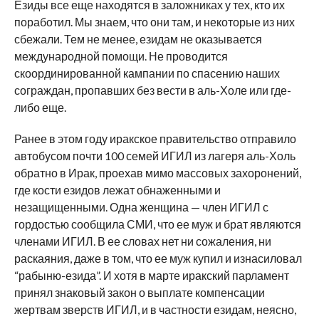
Езиды все еще находятся в заложниках у тех, кто их
поработил. Мы знаем, что они там, и некоторые из них
сбежали. Тем не менее, езидам не оказывается
международной помощи. Не проводится
скоординированной кампании по спасению наших
сограждан, пропавших без вести в аль-Холе или где-
либо еще.
Ранее в этом году иракское правительство отправило
автобусом почти 100 семей ИГИЛ из лагеря аль-Холь
обратно в Ирак, проехав мимо массовых захоронений,
где кости езидов лежат обнаженными и
незащищенными. Одна женщина — член ИГИЛ с
гордостью сообщила СМИ, что ее муж и брат являются
членами ИГИЛ. В ее словах нет ни сожаления, ни
раскаяния, даже в том, что ее муж купил и изнасиловал
“рабыню-езида”. И хотя в марте иракский парламент
принял знаковый закон о выплате компенсации
жертвам зверств ИГИЛ, и в частности езидам, неясно,