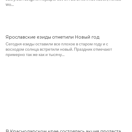
wо...
Ярославские езиды отметили Новый год
Сегодня езиды оставили все плохое в старом году и с
восходом солнца встретили новый. Праздник отмечают
примерно так же как и тысячу...
В Краснодарском крае состоялась акция протеста