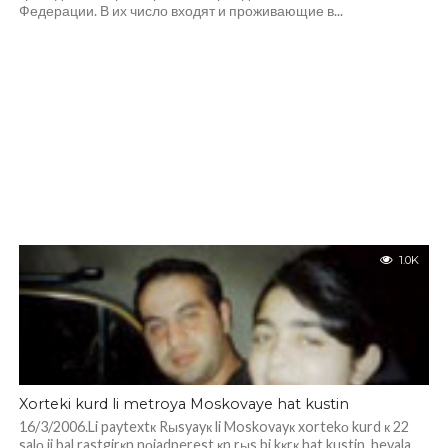
Федерации. В их число входят и проживающие в...
1.0K
Xorteki kurd li metroya Moskovaye hat kustin
16/3/2006.Li paytextк Rыsyayк li Moskovayк xortekо kurd к 22
salо ji bal rastgirкn nоjadperest кn rыs bi kкrк hat kustin, hevala