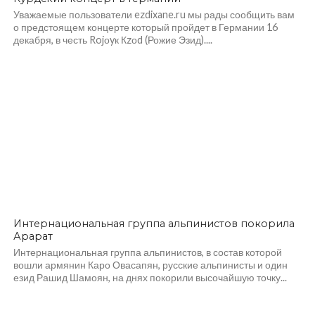
Уважаемые пользователи ezdixane.ru мы рады сообщить вам
о предстоящем концерте который пройдет в Германии 16
декабря, в честь Rojоyк Кzоd (Рожие Эзид)....
Интернациональная группа альпинистов покорила
Арарат
Интернациональная группа альпинистов, в состав которой
вошли армянин Каро Овасапян, русские альпинисты и один
езид Рашид Шамоян, на днях покорили высочайшую точку...