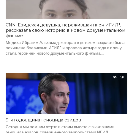
CNN: Езидская девушка, пережившая плен ИГИЛ*,
рассказала свою историю в новом документальном
фильме
Медиха Ибрагим Альхамад, которая в детском возрасте была
похищена боевиками ИГИЛ* и провела четыре года в плену,
стала героиней нового документального фильма....
1.5K
9-я годовщина геноцида езидов
Сегодня мы помним жертв и стоим вместе с выжившими
геноцида езидов, совершенного террористами ИГИЛ