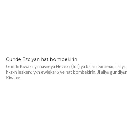
Gundе Еzdiyan hat bombekirin
Gundк Kiwaxк yк navзeya Hezexк (Idil) ya bajarк Sirnexк, ji aliyк
hкzкn leskerо yкn ewlekarо ve hat bombekirin. Ji aliyк gundiyкn
Kiwaxк...