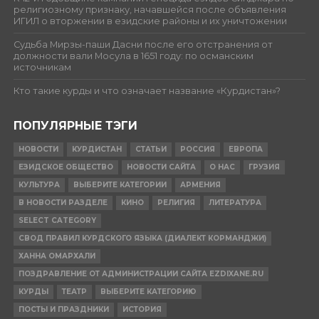
религиозному признаку, начавшейся после объявления
ИГИЛ о вторжении в езидские районы и их уничтожении
Судьба Мирзы-паши Дасни после его отстранения от
должности вали Мосула в 1651 году: по османским
источникам
Кто такие курды и что означает название «Курдистан»?
ПОПУЛЯРНЫЕ ТЭГИ
НОВОСТИ
КУРДИСТАН
СТАТЬИ
РОССИЯ
ЕВРОПА
ЕЗИДСКОЕ ОБЩЕСТВО
НОВОСТИ САЙТА
О НАС
ГРУЗИЯ
КУЛЬТУРА
ВЫБЕРИТЕ КАТЕГОРИИ
АРМЕНИЯ
В НОВОСТИ РАЗДЕЛЕ
КИНО
РЕЛИГИЯ
ЛИТЕРАТУРА
SELECT CATEGORY
СВОД ПРАВИЛ КУРДСКОГО ЯЗЫКА (ДИАЛЕКТ КОРМАНДЖИ)
ХАННА ОМАРХАЛИ
ПОЗДРАВЛЕНИЕ ОТ АДМИНИСТРАЦИИ САЙТА EZDIXANE.RU
КУРДЫ
ТЕАТР
ВЫБЕРИТЕ КАТЕГОРИЮ
ПОСТЫ И ПРАЗДНИКИ
ИСТОРИЯ