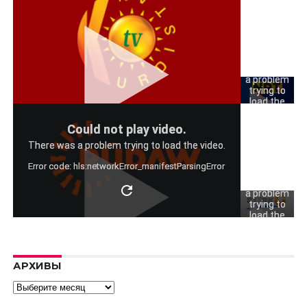
Could
not play
video.
There was
a problem
trying to
load the
video.
Could
Could not play video.
Error code:
not play
hls:networkErro
There was a problem trying to load the video.
video.
Error code: hls:networkError_manifestParsingError
There was
a problem
trying to
load the
video.
Error code:
hls:networkErro
АРХИВЫ
Архивы