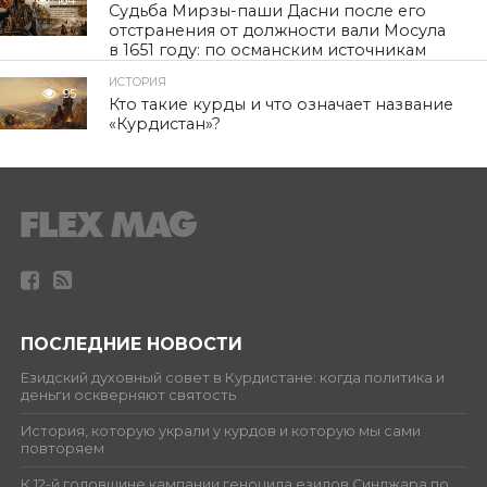
Судьба Мирзы-паши Дасни после его
отстранения от должности вали Мосула
в 1651 году: по османским источникам
ИСТОРИЯ
95
Кто такие курды и что означает название
«Курдистан»?
ПОСЛЕДНИЕ НОВОСТИ
Езидский духовный совет в Курдистане: когда политика и
деньги оскверняют святость
История, которую украли у курдов и которую мы сами
повторяем
К 12-й годовщине кампании геноцида езидов Синджара по