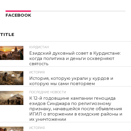
FACEBOOK
TITLE
КУРДИСТАН
26
Езидский духовный совет в Курдистане:
когда политика и деньги оскверняют
святость
ИСТОРИЯ
37
История, которую украли у курдов и
которую мы сами повторяем
ПОСЛЕДНИЕ НОВОСТИ
123
К 12-й годовщине кампании геноцида
езидов Синджара по религиозному
признаку, начавшейся после объявления
ИГИЛ о вторжении в езидские районы и
их уничтожении
ИСТОРИЯ
164