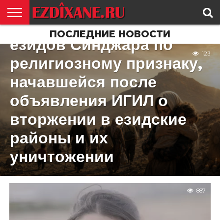
К 12-й годовщине
кампании геноцида
ПОСЛЕДНИЕ НОВОСТИ
ГЛАВНАЯ
езидов Синджара по
ЕЗИДИЗМ
НОВОСТИ
ИСТОРИЯ
КУЛЬТУРА
КОНТАКТ
123
религиозному признаку,
начавшейся после
объявления ИГИЛ о
вторжении в езидские
районы и их
уничтожении
887