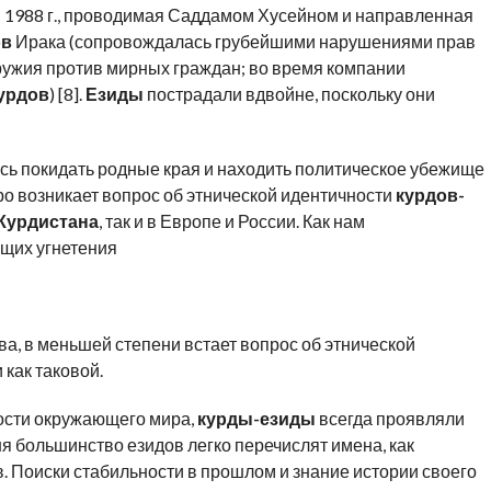
в 1988 г., проводимая Саддамом Хусейном и направленная
ов
Ирака (сопровождалась грубейшими нарушениями прав
ружия против мирных граждан; во время компании
урдов
) [8].
Езиды
пострадали вдвойне, поскольку они
ь покидать родные края и находить политическое убежище
тро возникает вопрос об этнической идентичности
курдов-
Курдистана
, так и в Европе и России. Как нам
ющих угнетения
ва, в меньшей степени встает вопрос об этнической
 как таковой.
ости окружающего мира,
курды-езиды
всегда проявляли
ня большинство езидов легко перечислят имена, как
. Поиски стабильности в прошлом и знание истории своего