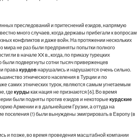
янных преследований и притеснений езидов, напрямую
известно много случаев, когда державы прибегали к вопросам
зных конфликтов и даже войн. На протяжении нескольких
о мира не раз были предприняты попытки полного
тигли в начале XX в., когда, по приказу турецких
ю были подвергнуты сотни тысяч приверженцев
ции права
курдов
нарушались и нарушаются очень сильно.
льшинство этнического населения в Турции и по
же самих этнических турок, являются самым угнетаемым
е, где
курды
как нация не признаются [6]. Во время
перии были подняты против езидов и некоторые
курдские
торию Армении и в дальнейшем Грузии, а оттуда на
е поселения (!) были вынуждены эмигрировать в Европу (в
сь и позже, во время проведения масштабной компании