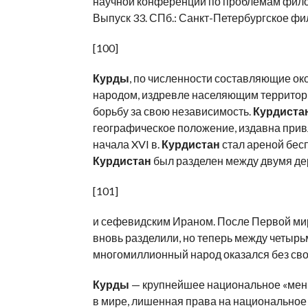
научной конференции по проблемам филосо
Выпуск 33. СПб.: Санкт-Петербургское фи
[100]
Курды
, по численности составляющие ок
народом, издревле населяющим террито
борьбу за свою независимость.
Курдиста
географическое положение, издавна прив
начала XVI в.
Курдистан
стал ареной бесп
Курдистан
был разделен между двумя д
[101]
и сефевидским Ираном. После Первой миро
вновь разделили, но теперь между четырь
многомиллионный народ оказался без свое
Курды
— крупнейшее национальное «мен
в мире, лишенная права на национально