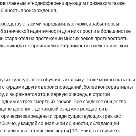
дов
главным этнодифференцирующим признаком также
общность происхождения.
оседству с такими народами, как турки, арабы, персы,
 об этнической идентичности для них прост и в большинстве
Они стараются на протяжении многих веков противостоять
рды никогда не проявляли нетерпимости в межэтническом
гих культур, легко обучаясь их языку. То же можно сказать и
ию с курдами других вероисповеданий, более консервативны
у, и выражается это, в первую очередь, в строгой
 одним из трех смертных грехов. Все езидское общество
ципе деления, где каждый езид уже рождается в
егорически запрещены и среди существующих трех каст
, обычно, у каждой социальной общности, обладающей
е или иные этнические черты [10]. Езид, в отличие от