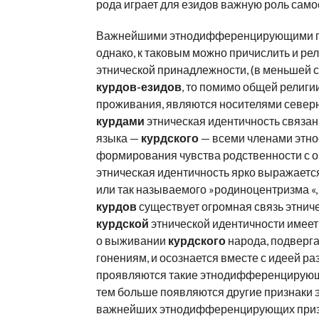
рода играет для езидов важную роль сам
Важнейшими этнодифференцирующими приз
однако, к таковым можно причислить и р
этнической принадлежности, (в меньшей с
курдов-езидов
, то помимо общей религи
проживания, являются носителями север
курдами
этническая идентичность связан
языка —
курдского
— всеми членами этно
формирования чувства родственности с
этническая идентичность ярко выражаетс
или так называемого »родиноцентризма «, 
курдов
существует огромная связь этнич
курдской
этнической идентичности имеет
о выживании
курдского
народа, подверг
гонениям, и осознается вместе с идеей р
проявляются такие этнодифференцирующие
тем больше появляются другие признаки 
важнейших этнодифференцирующих призна