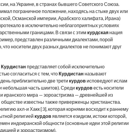
сии, на Украине, в странах бывшего Советского Союза.
нимал пограничное положение, находясь на стыке двух или
йской, Османской империи, Арабского халифата, Ирана)
протекало в исключительно неблагоприятных условиях
арственными границами. В связи с этим
курдская
нация
пример, представлен различными диалектами, порой
, что носители двух разных диалектов не понимают друг
й
Курдистан
представляет собой исключительно
тью согласиться с тем, что
Курдистан
называют
 день приблизительно две трети
курдов
исповедуют ислам
 и небольшая часть шиитов). Среди
курдов
есть носители
и иранского мира — зороастризма — древнейшей из
м
обществе известны также приверженцы христианства.
елигию ахл-и Хакк [3], которая корнями восходит к раннему
бытной религией
курдов
является езидизм, истоки которой,
ремен индоиранской общности (основные идеи этой религии
дицией и зороастризмом).