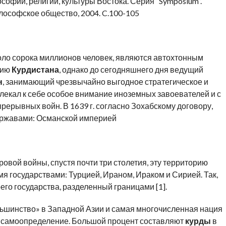
фии, религии, культуры Востока. Серия “Symposium”.
лософское общество, 2004. C.100-105
оло сорока миллионов человек, являются автохтонным
рию
Курдистана
, однако до сегодняшнего дня ведущий
н
, занимающий чрезвычайно выгодное стратегическое и
лекал к себе особое внимание иноземных завоевателей и с
рерывных войн. В 1639 г. согласно Зохабскому договору,
ержавами: Османской империей
вой войны, спустя почти три столетия, эту территорию
мя государствами: Турцией, Ираном, Ираком и Сирией. Так,
го государства, разделенный границами [1].
ьшинство» в Западной Азии и самая многочисленная нация
е самоопределение. Большой процент составляют
курды
в