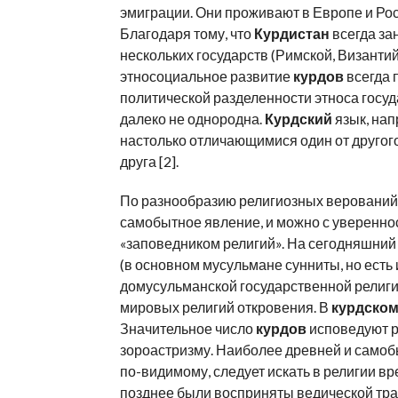
эмиграции. Они проживают в Европе и Рос
Благодаря тому, что
Курдистан
всегда за
нескольких государств (Римской, Византи
этносоциальное развитие
курдов
всегда 
политической разделенности этноса госуд
далеко не однородна.
Курдский
язык, на
настолько отличающимися один от другого
друга [2].
По разнообразию религиозных веровани
самобытное явление, и можно с увереннос
«заповедником религий». На сегодняшний
(в основном мусульмане сунниты, но есть
домусульманской государственной религи
мировых религий откровения. В
курдско
Значительное число
курдов
исповедуют р
зороастризму. Наиболее древней и само
по-видимому, следует искать в религии в
позднее были восприняты ведической тра