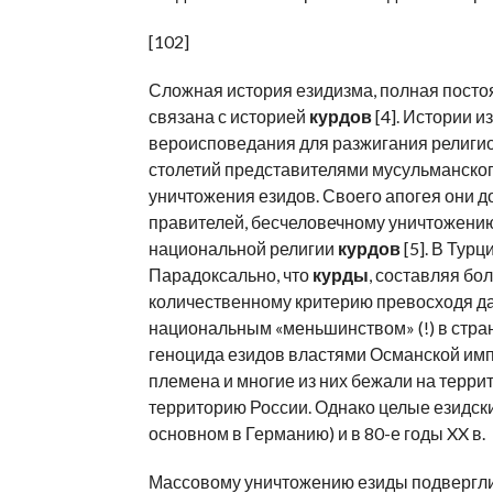
[102]
Сложная история езидизма, полная посто
связана с историей
курдов
[4]. Истории 
вероисповедания для разжигания религио
столетий представителями мусульманског
уничтожения езидов. Своего апогея они дос
правителей, бесчеловечному уничтожени
национальной религии
курдов
[5]. В Тур
Парадоксально, что
курды
, составляя бо
количественному критерию превосходя да
национальным «меньшинством» (!) в стран
геноцида езидов властями Османской им
племена и многие из них бежали на терри
территорию России. Однако целые езидски
основном в Германию) и в 80-е годы XX в.
Массовому уничтожению езиды подвергли