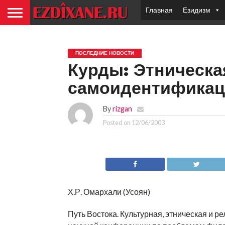
Главная
Езидизм
ПОСЛЕДНИЕ НОВОСТИ
Курды: Этническа
самоидентификац
By
rizgan
Posted on
12/06/2003
Х.Р. Омархали (Усоян)
Путь Востока. Культурная, этническая и 