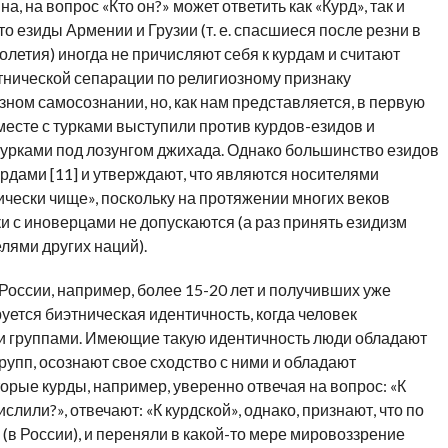
 на вопрос «Кто он?» может ответить как «Курд», так и
что езиды Армении и Грузии (т. е. спасшиеся после резни в
летия) иногда не причисляют себя к курдам и считают
тнической сепарации по религиозному признаку
зном самосознании, но, как нам представляется, в первую
 вместе с турками выступили против курдов-езидов и
урками под лозунгом джихада. Однако большинство езидов
урдами [11] и утверждают, что являются носителями
ически чище», поскольку на протяжении многих веков
 с иноверцами не допускаются (а раз принять езидизм
елями других наций).
России, например, более 15-20 лет и получивших уже
ется биэтническая идентичность, когда человек
и группами. Имеющие такую идентичность люди обладают
упп, осознают свое сходство с ними и обладают
орые курды, например, уверенно отвечая на вопрос: «К
слили?», отвечают: «К курдской», однако, признают, что по
 (в России), и переняли в какой-то мере мировоззрение