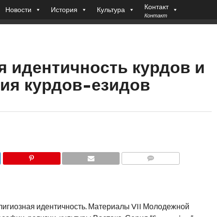
Контакт
Новости
История
Культура
Контакт
я идентичность курдов и
ия курдов-езидов
COMMENTS
религиозная идентичность. Материалы VII Молодежной