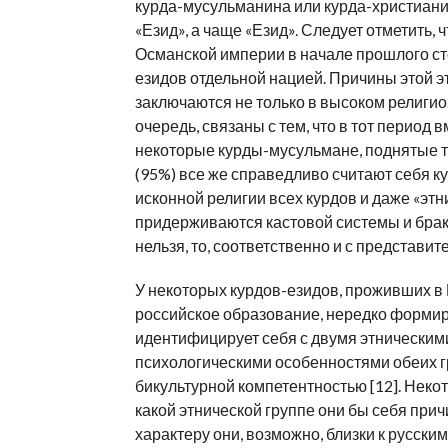
курда-мусульманина или курда-христианина,
«Езид», а чаще «Езид». Следует отметить, 
Османской империи в начале прошлого сто
езидов отдельной нацией. Причины этой э
заключаются не только в высоком религио
очередь, связаны с тем, что в тот период
некоторые курды-мусульмане, поднятые т
(95%) все же справедливо считают себя к
исконной религии всех курдов и даже «этн
придерживаются кастовой системы и браки
нельзя, то, соответственно и с представит
У некоторых курдов-езидов, проживших в 
российское образование, нередко формиру
идентифицирует себя с двумя этническим
психологическими особенностями обеих гр
бикультурной компетентностью [12]. Некот
какой этнической группе они бы себя причи
характеру они, возможно, близки к русским