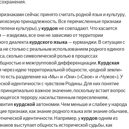
осохранения.
наками сейчас принято считать родной язык и культуру,
елигиозную принадлежность. Все перечисленные признаки
тепени культуры), у
курдов
не совпадают. Что касается
и — езидизма, все они не зависимо от территории
ного диалекта
курдского языка
— курманджи. В ситуации с
а не столько с реальным использованием родного единого
са, сколько символической ролью в процессах
 общностью и межгрупповой дифференциации.
Курдская
я через идею территориальной общности, «родной земли»
то есть разделение на «Мы» и «Они» («Свое» и «Чужое»). У
еской идентичности с чувством Родины. Для них понятие
 принципиально важное значение, поскольку встает вопрос
ающегося террору, насильственным переселениям,
азвития
курдской
автономии. Чем меньше и слабее у народа
 признаки, как знание родного языка или знание обычаев,
этнической идентичности. Например, у
курдов
одним из
ков выступает общность исторической судьбы, как