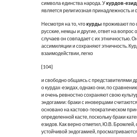
символа единства народа. У
курдов-ези
является религиозная принадлежность и 
Несмотря на то, что
курды
проживают по с
русские, немцы и другие, ответ на вопрос
случаев он совпадает с их этничностью. 
ассимиляции и сохраняют этничность. Ку
взаимодействии, легко
[104]
и свободно общаясь с представителями дру
о курдах-езидах, однако они, по сравнен
и очень ревностно сохраняют свою культур
эндогамии: браки с иноверцами считаются
основано на кастово-теократическом прин
определенной касте, поскольку браки кат
езидов. Как верно отметил, Ю.В. Бромлей
устойчивой эндогамией, просматриваются т