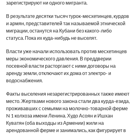
зарегистрируют ни одного мигранта.
В результате десятки тысяч турок-месхетинцев, курдов
и армян, представителей так называемой этнической
миграции, останутся на Кубани без какого-либо
статуса. Пока их куда-нибудь не выселят.
Власти уже начали использовать против месхетинцев
меры экономического давления. В преддверии
посевной власти расторгают с ними договоры на
аренду земли, отключают их дома от электро- и
водоснабжения.
Факты выселения незарегистрированных также имеют
место. Жертвами нового закона стали два курда-езида,
проживавших с семьями на молочно-товарной ферме
N 1 колхоза имени Ленина. Худо Асоян и Ишхан
Куватян (оба выходцы из Армении) жили на
арендованной ферме и занимались, как фигурирует в