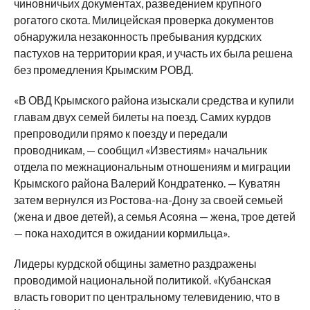
чиновничьих документах, разведением крупного
рогатого скота. Милицейская проверка документов
обнаружила незаконность пребывания курдских
пастухов на территории края, и участь их была решена
без промедления Крымским РОВД.
«В ОВД Крымского района изыскали средства и купили
главам двух семей билеты на поезд. Самих курдов
препроводили прямо к поезду и передали
проводникам, — сообщил «Известиям» начальник
отдела по межнациональным отношениям и миграции
Крымского района Валерий Кондратенко. — Куватян
затем вернулся из Ростова-на-Дону за своей семьей
(жена и двое детей), а семья Асояна — жена, трое детей
— пока находится в ожидании кормильца».
Лидеры курдской общины заметно раздражены
проводимой национальной политикой. «Кубанская
власть говорит по центральному телевидению, что в