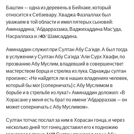
Баштин — одна из деревень в Бейхаке, который
относится к Себзевару. Хваджа Фазлаллах был
уважаем в той области и имел пятерых сыновей:
Аминаддина, ‘Абдарраззака, Ваджихаддина Мас’уда,
Насраллаха и /
40
/ Шамсаддина.
Аминаддин служил при Султан Абу Са’иде. А был тогда
в услужении у Султан Абу Са’ида ‘Али Сурх Хвафи, по
прозванию Абу Муслим, владевший в совершенстве!
мастерством борца и стрелка из лука. Однажды султан
произнес: «Не найдется ли в наших владениях человек,
который бы мог [соперничать] с Абу Муслимом в
борьбе и в стрельбе из лука?» Аминаддин доложил: «В
Хорасане у меня есть брат по имени ‘Абдарраззак — он
может соперничать с Абу Муслимом».
Султан тотчас послал за ним в Хорасан гонца, и через
несколько дней тот гонец доставил его к подножию