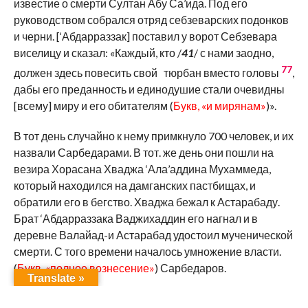
известие о смерти Султан Абу Са’ида. Под его
руководством собрался отряд себзеварских подонков
и черни. [‘Абдарраззак] поставил у ворот Себзевара
виселицу и сказал: «Каждый, кто /
41
/ с нами заодно,
77
должен здесь повесить свой тюрбан вместо головы
,
дабы его преданность и единодушие стали очевидны
[всему] миру и его обитателям (
Букв, «и мирянам»
)».
В тот день случайно к нему примкнуло 700 человек, и их
назвали Сарбедарами. В тот. же день они пошли на
везира Хорасана Хваджа ‘Ала’аддина Мухаммеда,
который находился на дамганских пастбищах, и
обратили его в бегство. Хваджа бежал к Астарабаду.
Брат ‘Абдарраззака Ваджихаддин его нагнал и в
деревне Валайад-и Астарабад удостоил мученической
смерти. С того времени началось умножение власти.
(
Букв, «полное вознесение»
) Сарбедаров.
Translate »
Год 738 (1337-38)