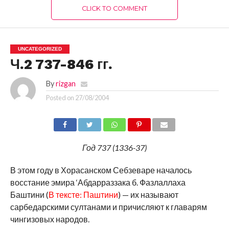
CLICK TO COMMENT
UNCATEGORIZED
Ч.2 737-846 гг.
By
rizgan
Posted on
27/08/2004
Год 737 (1336-37)
В этом году в Хорасанском Себзеваре началось
восстание эмира ‘Абдарраззака б. Фазлаллаха
Баштини (
В тексте: Паштини
) — их называют
сарбедарскими султанами и причисляют к главарям
чингизовых народов.