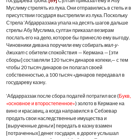
государева трона.
[69]
Султан приказал ему и Абу
Муслиму стрелять из лука. Они отправились в степь и в
присутствии государя выстрелили из лука. Поскольку
Стрела ‘Абдарраззака упала на десять шагов дальше
стрелы Абу Муслима, султан приказал везирам
послать его на дело, которое бы принесло ему выгоду.
Чиновники дивана поручили ему собирать
мал-у-
джихат
с обители спокойствия — Кермана — [эти
сборы] составляли 120 тысяч динаров копеки,— с тем
чтобы 20 тысяч динаров он полагал своей
собственностью, а 100 тысяч «динаров передавал в
государеву казну.
‘Абдарраззак после сбора податей потратил все (
Букв,
«основное и второстепенное»
) золото в Кермане на
вино и красавиц, а когда направился в Себзевар
продать свои наследственные имущества и
[вырученные деньги] передать в казну взамен
[потраченных] денег государя, в дороге услышал