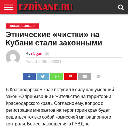
ГЛАВНАЯ
ЕЗИДИЗМ
НОВОСТИ
ИСТОРИЯ
КУЛЬТУРА
КОНТАКТ
UNCATEGORIZED
Этнические «чистки» на
Кубани стали законными
By
rizgan
Posted on
28/08/2004
COMMENTS
В Краснодарском крае вступил в силу нашумевший
закон «О пребывании и жительстве на территории
Краснодарского края». Согласно ему, вопрос о
регистрации мигрантов на территории края будет
решаться только собой комиссией миграционного
контроля. Без ее разрешения в ГУВД не