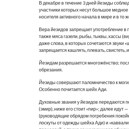
В декабре в течение 3 дней йезиды соблю
участники которых несут большое медно
носителя активного начала в мире и в то 
Вера йезидов запрещает употребление в пи
также мяса газели, рыбы, тыквы, хассы (в
даже слова, в которых сочетаются звуки «
запрещается кашлять, плевать, свистеть, и
Йезидам разрешается многожёнство; пос
обрезания.
Йезиды совершают паломничество к могила
Особенно почитается шейх Ади.
Духовные звания у йезидов передаются п
(эмир), ниже его стоит «пир»; далее идут
(руководящие обрядом погребения покойн
лоскуты от одежды шейха Ади) и «каввал