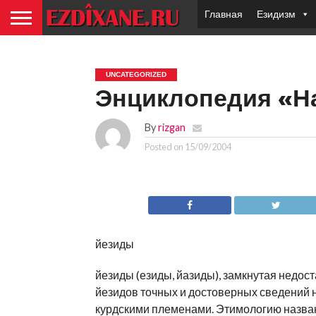
Главная
Езидизм
UNCATEGORIZED
Энциклопедия «Н
By
rizgan
Posted on
15/09/2004
йезиды
йезиды (езиды, йазиды), замкнутая недос
йезидов точных и достоверных сведений н
курдскими племенами. Этимологию назван