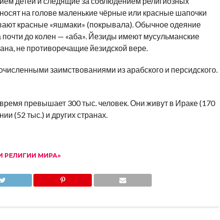
ием детей и следящие за соблюдением религиозных
носят на голове маленькие чёрные или красные шапочки
евают красные «яшмаки» (покрывала). Обычное одеяние
 почти до колен — «аба». Йезиды имеют мусульманские
рана, не противоречащие йезидской вере.
гочисленными заимствованиями из арабского и персидского.
ремя превышает 300 тыс. человек. Они живут в Ираке (170
нии (52 тыс.) и других странах.
 РЕЛИГИИ МИРА»