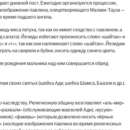
дают дневной пост. Ежегодно организуются процессии,
е изображение павлина, олицетворяющего Малаки-Тауза —
же время падшего ангела.
щу мяса петуха, так как он имеет сходство с павлином, а
ид салата). Йезиды избегают произносить слово «шайтан» и
ш» и «т»», так как они напоминают слово «шайтан». Йезидам
грать на свирели и бубне, носить одежду синего цвета.
ле рождения мальчика над ним совершается обряд
м своих святых (шейха Ади, шейха Шамса, Баазли и др.).
о наследству. Религиозную общину возглавляет «аль-мир»
 — «рахвали» (обслуживающие мавзолей Ади), «кусуки»
иков), «факиры» (которым дозволено носить чёрные
и» (носящие изображения павлина во время религиозных