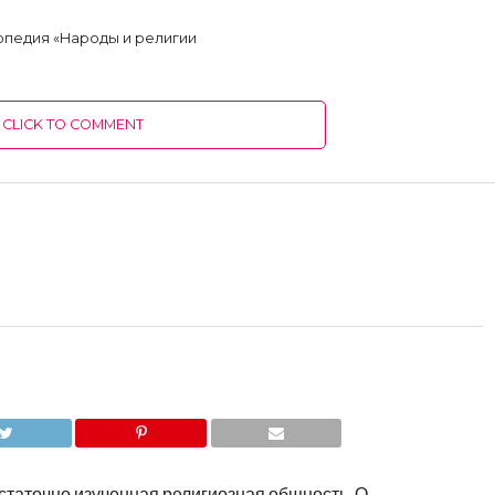
опедия «Народы и религии
CLICK TO COMMENT
статочно изученная религиозная общность. О