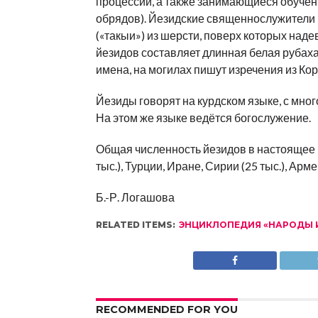
процессий, а также занимающиеся обучен
обрядов). Йезидские священнослужители 
(«такыи») из шерсти, поверх которых над
йезидов составляет длинная белая рубаха
имена, на могилах пишут изречения из Ко
Йезиды говорят на курдском языке, с мно
На этом же языке ведётся богослужение.
Общая численность йезидов в настоящее в
тыс.), Турции, Иране, Сирии (25 тыс.), Арме
Б.-Р. Логашова
RELATED ITEMS:
ЭНЦИКЛОПЕДИЯ «НАРОДЫ И
RECOMMENDED FOR YOU