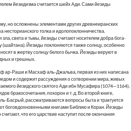
телем йезидизма считается шейх Ади. Сами йезиды
зму, но осложнены элементами других древнеиранских
ва несторианского толка и идолопоклонничества.
зла, света и тьмы, йезиды считают носителем добра бога-
ну (шайтана). Йезиды поклоняются также солнцу, особенно
иносят в жертву солнцу белого бычка. Йезиды веруют в
дных и грешных.
ф ар-Раши и Масхаф аль-Джальва, первая из них написана
едом и содержит рассуждения о сотворении мира, живых
таемого йезидского святого Ади ибн Мусафира (1074—1164),
ов бракосочетания, похорон и т. д. Во второй книге,
ль-Басрый, рассматриваются вопросы быта и трактуется
нают боговдохновенными книгами Библию и Коран. Йезиды
 считают, что его царствие наступит после окончания