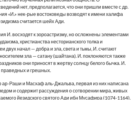
едений нет, предполагается, что они пришли вместе с др.
ия «И.» нек-рые востоковеды возводят к имени халифа
зидизма считается шейх Ади.
ия И. восходят к зороастризму, но осложнены элементами
удаизма, христианства несторианского толка и
двух начал — добра и зла, света и тьмы, И. считают
носителем зла — сатану (шайтана). И. поклоняются также
раздников они приносят в жертву солнцу белого бычка. И.
а праведных и грешных.
 ар-Раши и Масхаф аль-Джальва, первая из них написана
едом и содержит рассуждения о сотворении мира, живых
аемого йезидского святого Ади ибн Мусафира (1074-1164),
 бракосочетания, похорон и т.д. Во второй книге,
ль-Басрый, рассматриваются вопросы быта и трактуется
ми книгами Библию и Коран. И. верят в божественность