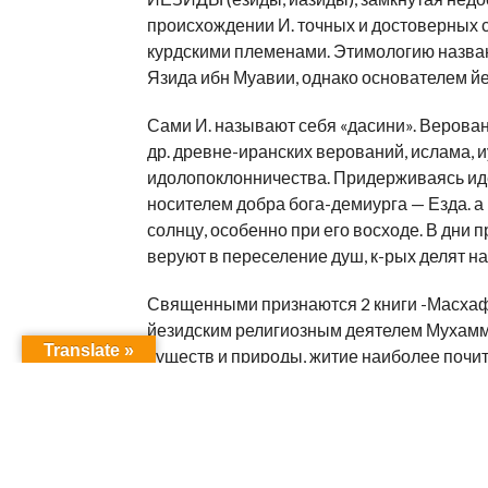
происхождении И. точных и достоверных св
курдскими племенами. Этимологию назван
Язида ибн Муавии, однако основателем йе
Сами И. называют себя «дасини». Верован
др. древне-иранских верований, ислама, и
идолопоклонничества. Придерживаясь идеи 
носителем добра бога-демиурга — Езда. а 
солнцу, особенно при его восходе. В дни п
веруют в переселение душ, к-рых делят н
Священными признаются 2 книги -Масхаф
йезидским религиозным деятелем Мухамм
Translate »
существ и природы, житие наиболее почит
к-рого считают пророком, описания обрядов
написанной йезидским шейхом Хасаном а
идея вечности.
Кроме того, И. признают боговдохновенны