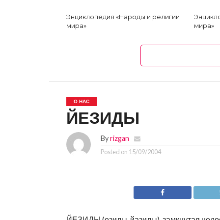
Энциклопедия «Народы и религии
Энцикл
мира»
мира»
О НАС
ЙЕЗИДЫ
By
rizgan
Posted on
15/09/2004
ЙЕЗИДЫ (езиды, йазиды), замкнутая недо