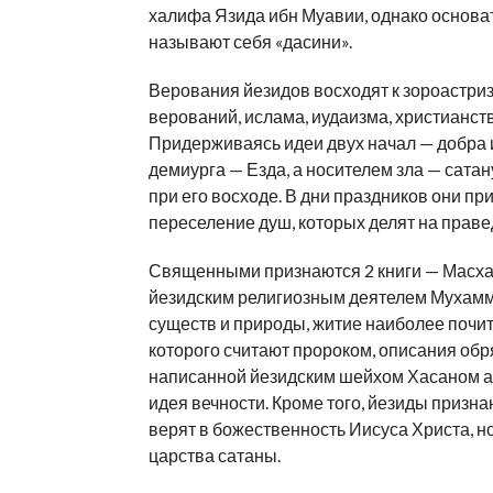
халифа Язида ибн Муавии, однако основа
называют себя «дасини».
Верования йезидов восходят к зороастри
верований, ислама, иудаизма, христианст
Придерживаясь идеи двух начал — добра и 
демиурга — Езда, а носителем зла — сата
при его восходе. В дни праздников они пр
переселение душ, которых делят на праве
Священными признаются 2 книги — Масха
йезидским религиозным деятелем Мухамм
существ и природы, житие наиболее почи
которого считают пророком, описания обряд
написанной йезидским шейхом Хасаном а
идея вечности. Кроме того, йезиды приз
верят в божественность Иисуса Христа, но
царства сатаны.