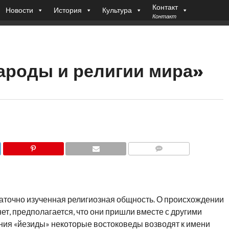
Контакт
Новости
История
Культура
Контакт
ароды и религии мира»
COMMENTS
таточно изученная религиозная общность. О происхождении
ет, предполагается, что они пришли вместе с другими
ия «йезиды» некоторые востоковеды возводят к имени