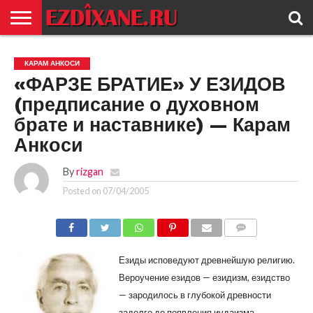
ГЛАВНАЯ
ЕЗИДИЗМ
НОВОСТИ
ИСТОРИЯ
КУЛЬТУРА
КОНТАКТ
КАРАМ АНКОСИ
«ФАРЗЕ БРАТИЕ» У ЕЗИДОВ
(предписание о духовном
брате и наставнике) — Карам
Анкоси
By
rizgan
Posted on
07/04/2005
COMMENTS
Езиды исповедуют древнейшую религию.
Вероучение езидов — езидизм, езидство
— зародилось в глубокой древности
задолго до появления иудаизма,