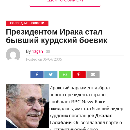
CLICK TO COMMENT
ПОСЛЕДНИЕ НОВОСТИ
Президентом Ирака стал
бывший курдский боевик
By
rizgan
Posted on
06/04/2005
Иракский парламент избрал
нового президента страны,
сообщает BBC News. Как и
ожидалось, им стал бывший лидер
курдских повстанцев
Джалал
Талабани
. Он возглавлял партию
«Патриотический союз