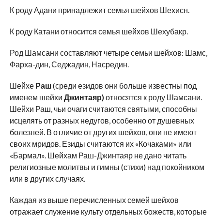
К роду Адани принадлежит семья шейхов Шехисн.
К роду Катани относится семья шейхов Шехубакр.
Род Шамсани составляют четыре семьи шейхов: Шамс,
Фарха-дин, Седжадин, Насредин.
Шейхе
Раш
(среди езидов они больше известны под
именем шейхи
Джинтаяр)
относятся к роду Шамсани.
Шейхи Раш, чьи очаги считаются святыми, способны
исцелять от разных недугов, особенно от душевных
болезней. В отличие от других шейхов, они не имеют
своих мридов. Езиды считаются их «Кочаками» или
«Бармал». Шейхам Раш-Джинтаяр не дано читать
религиозные молитвы и гимны (стихи) над покойником
или в других случаях.
Каждая из выше перечисленных семей шейхов
отражает служение культу отдельных божеств, которые