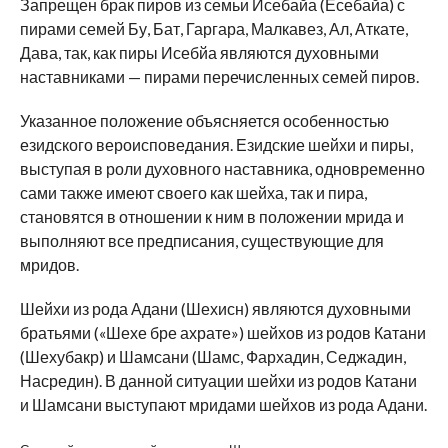
Запрещен брак пиров из семьи Исебайа (Есебайа) с
пирами семей Бу, Бат, Гаргара, Малкавез, Ал, Аткате,
Дава, так, как пиры Исебйа являются духовными
наставниками — пирами перечисленных семей пиров.
Указанное положение объясняется особенностью
езидского вероисповедания. Езидские шейхи и пиры,
выступая в роли духовного наставника, одновременно
сами также имеют своего как шейха, так и пира,
становятся в отношении к ним в положении мрида и
выполняют все предписания, существующие для
мридов.
Шейхи из рода Адани (Шехисн) являются духовными
братьями («Шехе бре ахрате») шейхов из родов Катани
(Шехубакр) и Шамсани (Шамс, Фархадин, Седжадин,
Насредин). В данной ситуации шейхи из родов Катани
и Шамсани выступают мридами шейхов из рода Адани.