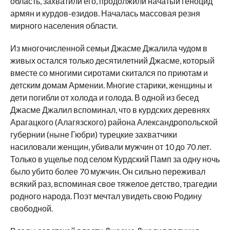
область, захватили его, продолжили начатый геноцид
армян и курдов-езидов. Началась массовая резня
мирного населения области.
Из многочисленной семьи Джасме Джалила чудом в
живых остался только десятилетний Джасме, который
вместе со многими сиротами скитался по приютам и
детским домам Армении. Многие старики, женщины и
дети погибли от холода и голода. В одной из бесед
Джасме Джалил вспоминал, что в курдских деревнях
Арагацкого (Алагязского) района Александропольской
губернии (ныне Гюбри) турецкие захватчики
насиловали женщин, убивали мужчин от 10 до 70 лет.
Только в ущелье под селом Курдский Памп за одну ночь
было убито более 70 мужчин. Он сильно переживал
всякий раз, вспоминая свое тяжелое детство, трагедии
родного народа. Поэт мечтал увидеть свою Родину
свободной.