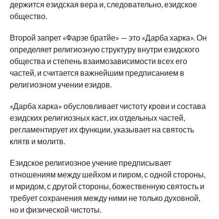
держится езидская вера и, следовательно, езидское
общество.
Второй запрет «Фарзе братйе» — это «Дарба харка». Он
определяет религиозную структуру внутри езидского
общества и степень взаимозависимости всех его
частей, и считается важнейшим предписанием в
религиозном учении езидов.
«Дарба харка» обусловливает чистоту крови и состава
езидских религиозных каст, их отдельных частей,
регламентирует их функции, указывает на святость
клятв и молитв.
Езидское религиозное учение предписывает
отношениям между шейхом и пиром, с одной стороны,
и мридом, с другой стороны, божественную святость и
требует сохранения между ними не только духовной,
но и физической чистоты.