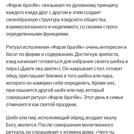
«Фарзе братйе» связывает по духовному принципу
каждого езида друг с другом и этим создает
своеобразную структуру езидского общества,
взаимосвязанного и неделимого, со своими строго
определенными функциями.
Ритуал исполнения «Фарзе братйе» очень интересен и
богат по форме и содержанию. Достигнув зрелости,
езид начинает готовиться для избрания своего шейха и
пира («Даете хва авети»). Он накрывает стол, готовит
обед, приглашает близких и того шейха или пира,
которого он намерен себе определить. Кроме них,
приглашается другой шейх или пир, который
совершает ритуал «Фарзе братйе». Этот день в семье
отмечается как святой праздник.
Шейх или пир, исполняющий обряд, воздает хвалу
Богу, молится. После совершения молитвенного
ритуала, он спрашивает у хозяина дома: «Чего ты