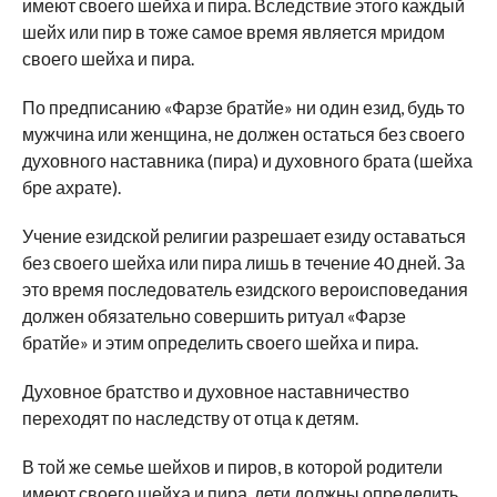
имеют своего шейха и пира. Вследствие этого каждый
шейх или пир в тоже самое время является мридом
своего шейха и пира.
По предписанию «Фарзе братйе» ни один езид, будь то
мужчина или женщина, не должен остаться без своего
духовного наставника (пира) и духовного брата (шейха
бре ахрате).
Учение езидской религии разрешает езиду оставаться
без своего шейха или пира лишь в течение 40 дней. За
это время последователь езидского вероисповедания
должен обязательно совершить ритуал «Фарзе
братйе» и этим определить своего шейха и пира.
Духовное братство и духовное наставничество
переходят по наследству от отца к детям.
В той же семье шейхов и пиров, в которой родители
имеют своего шейха и пира, дети должны определить