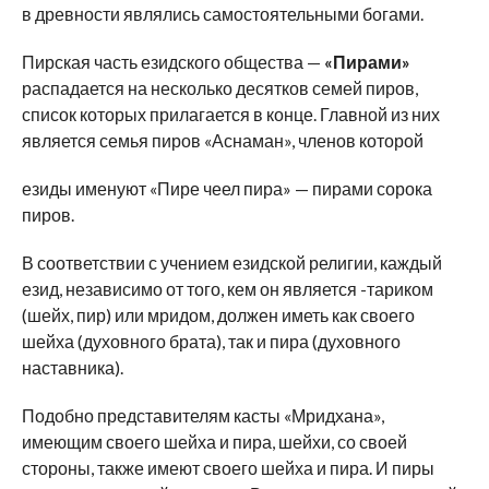
в древности являлись самостоятельными богами.
Пирская часть езидского общества —
«Пирами»
распадается на несколько десятков семей пиров,
список которых прилагается в конце. Главной из них
является семья пиров «Аснаман», членов которой
езиды именуют «Пире чеел пира» — пирами сорока
пиров.
В соответствии с учением езидской религии, каждый
езид, независимо от того, кем он является -тариком
(шейх, пир) или мридом, должен иметь как своего
шейха (духовного брата), так и пира (духовного
наставника).
Подобно представителям касты «Мридхана»,
имеющим своего шейха и пира, шейхи, со своей
стороны, также имеют своего шейха и пира. И пиры