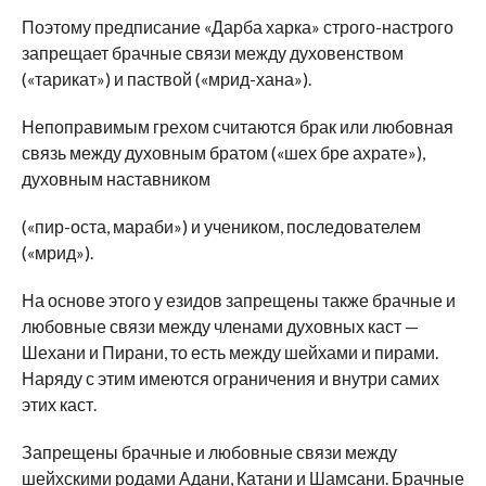
Поэтому предписание «Дарба харка» строго-настрого
запрещает брачные связи между духовенством
(«тарикат») и паствой («мрид-хана»).
Непоправимым грехом считаются брак или любовная
связь между духовным братом («шех бре ахрате»),
духовным наставником
(«пир-оста, мараби») и учеником, последователем
(«мрид»).
На основе этого у езидов запрещены также брачные и
любовные связи между членами духовных каст —
Шехани и Пирани, то есть между шейхами и пирами.
Наряду с этим имеются ограничения и внутри самих
этих каст.
Запрещены брачные и любовные связи между
шейхскими родами Адани, Катани и Шамсани. Брачные