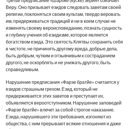
Третье предписание «Шарбке (куске) зерин» означает
Веру. Оно призывает езидов следовать заветам своей
религии, поклоняться своим культам, твердо веровать
им, придерживаться традиций и ни в коем случае не
изменять своему вероисповеданию, познать сущность
и глубину учения об езидизме, которое является
богатством езида. Это святость Клятвы сохранить себя
в чистоте, не причинять другому вреда, добрые дела,
быть добрым, чутким и отзывчивым к состраданием
другого, не оскорблять и не унижать другого, быть
справедливым.
Нарушение предписания «Фарзе братйе» считается у
езидов страшным грехом. Езид, который не
придерживается этих заветов и преступает их,
объявляется вероотступником. Нарушение заповедей
«Фарзе братйе» влечет за собой строгое наказание.
Езида, нарушившего эти требования, изгоняют из
общества, с ним прерывают всякие отношения и даже