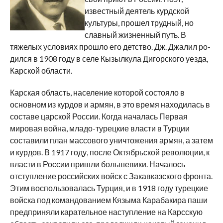
известный деятель курдской
культуры, прошел трудный, но
славный жиз­ненный путь. В
тяжелых условиях прошло его детство. Дж. Джалил ро­
дился в 1908 году в селе Кызылкула Дигорского уезда,
Карской области.
Карская область, население которой состояло в
основном из курдов и армян, в это время находилась в
составе царской России. Когда началась Первая
мировая война, младо-турецкие власти в Турции
составили план массового уничтожения армян, а затем
и курдов. В 1917 году, после Октябрьской революции, к
власти в России пришли большевики. Началось
отступление российских войск с Закавказского фронта.
Этим воспользовалась Турция, и в 1918 году турецкие
войска под командованием Кязыма Карабакира паши
предприняли карательное наступление на Карсскую