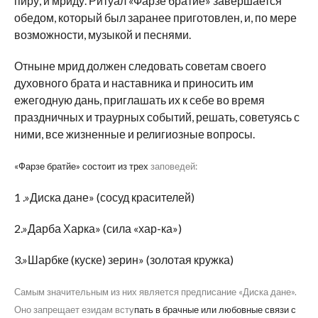
пиру, и мриду. Ритуал «Фарзе братйе» завершается
обедом, который был заранее приготовлен, и, по мере
возможности, музыкой и песнями.
Отныне мрид должен следовать советам своего
духовного брата и наставника и приносить им
ежегодную дань, приглашать их к себе во время
праздничных и траурных событий, решать, советуясь с
ними, все жизненные и религиозные вопросы.
«Фарзе братйе» состоит из трех
заповедей:
1 .»Диска дане» (сосуд красителей)
2.»Дарба Харка» (сила «хар-ка»)
3.»Шарбке (куске) зерин» (золотая кружка)
Самым значительным из них является предписание «Диска дане».
Оно запрещает езидам всту
пать в брачные или любовные связи с