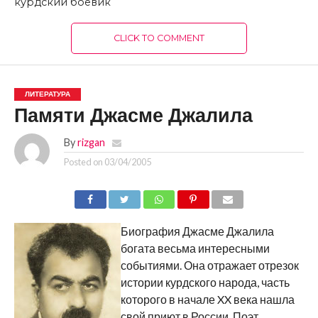
курдский боевик
CLICK TO COMMENT
ЛИТЕРАТУРА
Памяти Джасме Джалила
By
rizgan
Posted on
03/04/2005
Биография Джасме Джалила
богата весьма интересными
событиями. Она отражает отрезок
истории курдского народа, часть
которого в начале XX века нашла
свой приют в России. Поэт,