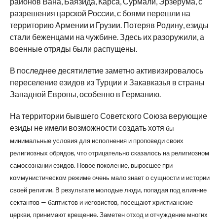
районов Вана, Баязида, Карса, Сурмали, Эрзерума, с
разрешения царской России, с боями перешли на
территорию Армении и Грузии. Потеряв Родину, езиды
стали беженцами на чужбине. Здесь их разоружили, а
военные отряды были распущены.
В последнее десятилетие заметно активизировалось
переселение езидов из Турции и Закавказья в страны
Западной Европы, особенно в Германию.
На территории бывшего Советского Союза верующие
езиды не имели возможности создать хотя
бы
минимальные условия для исполнения и проповеди своих
религиозных обрядов, что отрицательно сказалось на религиозном
самосознании езидов. Новое поколение, выросшее при
коммунистическом режиме очень мало знает о сущности и истории
своей религии. В результате молодые люди, попадая под влияние
сектантов — баптистов и иеговистов, посещают христианские
церкви, принимают крещение. Заметен отход и отчуждение многих