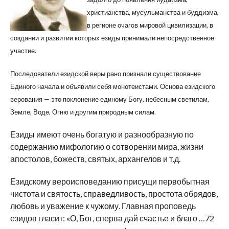
христианства, мусульманства и буддизма,
в регионе очагов мировой цивилизации, в
создании и развитии которых езиды принимали непосредственное
участие.
Последователи езидской веры рано признали существование
Единого начала и объявили себя монотеистами. Основа езидского
верования — это поклонение единому Богу, небесным светилам,
Земле, Воде, Огню и другим природным силам.
Езиды имеют очень богатую и разнообразную по
содержанию мифологию о сотворении мира, жизни
апостолов, божеств, святых, архангелов и т.д.
Езидскому вероисповеданию присущи первобытная
чистота и святость, справедливость, простота обрядов,
любовь и уважение к чужому. Главная проповедь
езидов гласит: «О, Бог, сперва дай счастье и благо …72