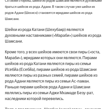
Со своей стороны, шейхи из родов Шамсани являются духовными
браться шейхов из рода .Адани. В таком случае уже шейхи их
родов Адани (Шехисн) становятся мридами шейхов из рода
Шамсани.
Шейхи из рода Катани (Шехубакр) являются
духовными наставниками («Мараби») шейхов из рода
Шамсани.
Кроме того, у всех шейхов имеются свои пиры («оста,
Мараби»), мридами которых они являются. Пирами
шейхов из рода Катани являются пиры из семьи
Исебйа (Есебйа), пирами шейхов из рода Шамсани
являются пиры из разных семей, пирами шейхов из
рода Адани являются пиры из семьи Ас-паман.
Раньше пирами шейхов рода Адани и Шамсани
являлись пиры из семьи Аджи Мхамаде Безу-рат,
наследники которой перевелись.