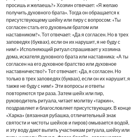
просишь и желаешь?» Хозяин отвечает: «Я желаю
получить духовного брата». Тогда он обращается к
присутствующему шейху или пиру с вопросом: «Ты
согласен стать его духовным братом или
наставником?». Тот отвечает: «Да я согласен. Но в трех
заповедях (буквах), если он их нарушит, я не буду с
ним!» Исполняющий ритуал спрашивает у хозяина
дома, искателя духовного брата или наставника: «А ты
согласен на его духовное братство или духовное
наставничество?» Тот отвечает: «Да, я согласен. Но
только в трех заповедях (буквах), если он их нарушит, я
также не буду с ним!» Эти вопросы и ответы
повторяются три раза. Затем шейх или пир,
руководитель ритуала, читает молитву «таркин»,
поздравляет и благословляет присутствующих. В конце
«Харка» (вязанная рубашка, отличительный знак
святости и чистоты шейхов и пиров) омывается водой,
и эту воду дают выпить участникам ритуала, шейху или