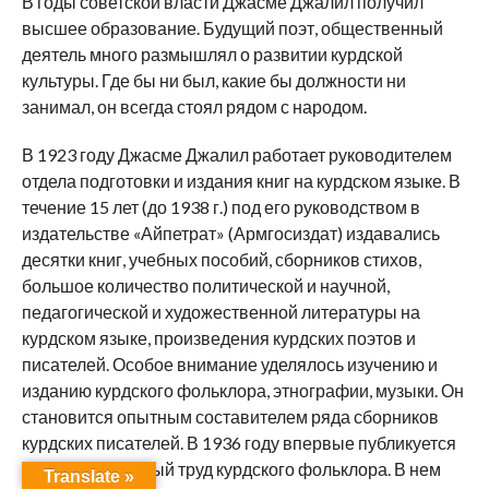
В годы советской власти Джасме Джалил получил
высшее образование. Будущий поэт, общественный
деятель много размышлял о развитии курдской
культуры. Где бы ни был, какие бы должности ни
занимал, он всегда стоял рядом с народом.
В 1923 году Джасме Джалил работает руководителем
отдела подготовки и издания книг на курдском языке. В
течение 15 лет (до 1938 г.) под его руководством в
издательстве «Айпетрат» (Армгосиздат) издавались
десятки книг, учебных пособий, сборников стихов,
большое количество политической и научной,
педагогической и художественной литературы на
курдском языке, произве­дения курдских поэтов и
писателей. Особое внимание уделялось изучению и
изданию курдского фольклора, этнографии, музыки. Он
становится опытным составителем ряда сборников
курдских писателей. В 1936 году впервые публикуется
фундаментальный труд курдского фольклора. В нем
Translate »