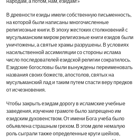
народам, а потом, нам, езидам!»
В древности езиды имели собственную письменность,
на которой были написаны многочисленные
религиозные книги. В эпоху жестоких столкновений с
мусульманским миром религиозные книги езидов были
уничтожены, а святые храмы разрушены. В условиях
насильственной ассимиляции со стороны ислама
число последователей езидской религии сократилось.
Езидские богословы были вынуждены переименовать
названия своих божеств, апостолов, святых на
мусульманский лад и таким путем спасти веру предков
от исчезновения.
Чтобы закрыть езидам дорогу в исламские учебные
заведения, изучение грамоте было запрещено им
езидским духовенством. От имени Бога учеба было
объявлена страшным грехом. В этом деле немалую
роль сыграли также определенные круги шейхов,