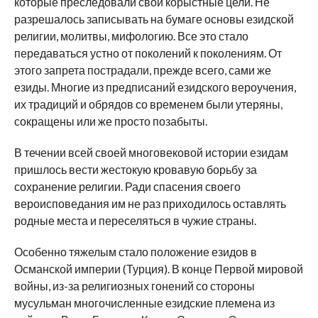
которые преследовали свои корыстные цели. Не
разрешалось записывать на бумаге основы езидской
религии, молитвы, мифологию. Все это стало
передаваться устно от поколений к поколениям. От
этого запрета пострадали, прежде всего, сами же
езиды. Многие из предписаний езидского вероучения,
их традиций и обрядов со временем были утеряны,
сокращены или же просто позабыты.
В течении всей своей многовековой истории езидам
пришлось вести жестокую кровавую борьбу за
сохранение религии. Ради спасения своего
вероисповедания им не раз приходилось оставлять
родные места и переселяться в чужие страны.
Особенно тяжелым стало положение езидов в
Османской империи (Турция). В конце Первой мировой
войны, из-за религиозных гонений со стороны
мусульман многочисленные езидские племена из