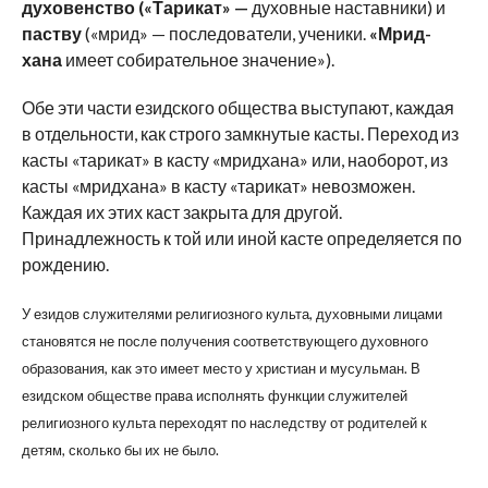
духовенство («Тарикат» —
духовные наставники) и
паству
(«мрид» — последователи, ученики.
«Мрид-
хана
имеет собирательное значение»).
Обе эти части езидского общества выступают, каждая
в отдельности, как строго замкнутые касты. Переход из
касты «тарикат» в касту «мридхана» или, наоборот, из
касты «мридхана» в касту «тарикат» невозможен.
Каждая их этих каст закрыта для другой.
Принадлежность к той или иной касте определяется по
рождению.
У езидов служителями религиозного культа, духовными лицами
становятся не после получения соответствующего духовного
образования, как это имеет место у
христиан и мусульман. В
езидском обществе права исполнять функции служителей
религиозного культа переходят по наследству от родителей к
детям, сколько бы их не было.