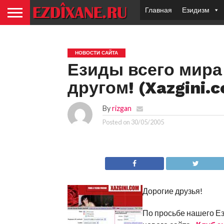
Главная
Езидизм
НОВОСТИ САЙТА
Езиды всего мира
другом! (Xazgini.
By
rizgan
Posted on
30/05/2005
Дорогие друзья!
По просьбе нашего Ез