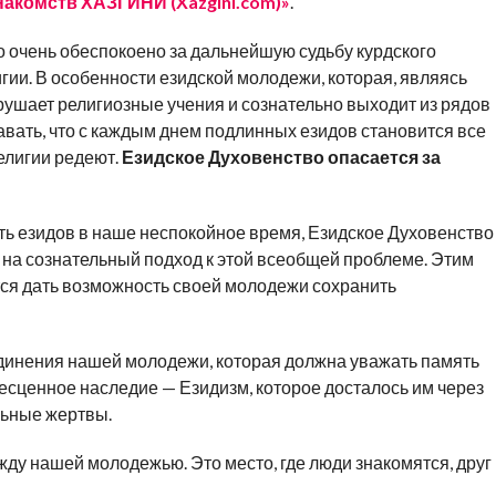
накомств ХАЗГИНИ (Xazgini.com)»
.
 очень обеспокоено за дальнейшую судьбу курдского
игии. В особенности езидской молодежи, которая, являясь
рушает религиозные учения и сознательно выходит из рядов
вать, что с каждым днем подлинных езидов становится все
елигии редеют.
Езидское Духовенство опасается за
ь езидов в наше неспокойное время, Езидское Духовенство
 на сознательный подход к этой всеобщей проблеме. Этим
ся дать возможность своей молодежи сохранить
единения нашей молодежи, которая должна уважать память
бесценное наследие — Езидизм, которое досталось им через
льные жертвы.
ду нашей молодежью. Это место, где люди знакомятся, друг