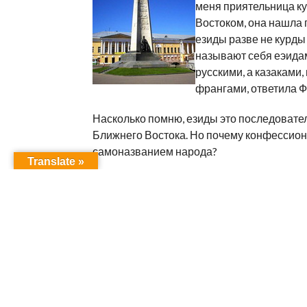
меня приятельница ку
Востоком, она нашла 
езиды разве не курды
называют себя еэидами
русскими, а казаками
франгами, ответила Ф
Насколько помню, езиды это последовател
Ближнего Востока. Но почему конфессиона
самоназванием народа?
Translate »
Любопытство настолько одолело меня, что
прекрасным гидом — переводчиком, но и н
многочисленные вопросы, она старалась 
принадлежала ей.
Гостиница во Владимире нам не понадоби
молодая супружеская пара, уже успевшая
1 мальчиком, проявила исключительное р