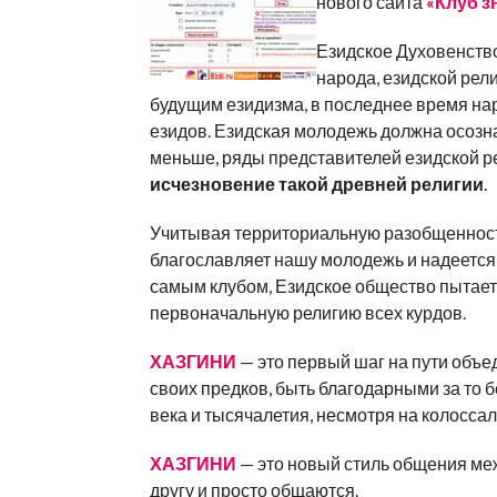
нового сайта
«Клуб з
Езидское Духовенство
народа, езидской рел
будущим езидизма, в последнее время на
езидов. Езидская молодежь должна осозна
меньше, ряды представителей езидской р
исчезновение такой древней религии
.
Учитывая территориальную разобщенност
благославляет нашу молодежь и надеется
самым клубом, Езидское общество пытает
первоначальную религию всех курдов.
ХАЗГИНИ
— это первый шаг на пути объ
своих предков, быть благодарными за то 
века и тысячалетия, несмотря на колосса
ХАЗГИНИ
— это новый стиль общения меж
другу и просто общаются.