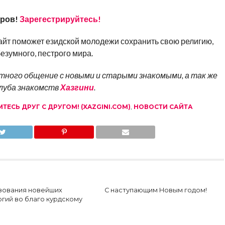
еров!
Зарегестрируйтесь!
сайт поможет езидской молодежи сохранить свою религию,
безумного, пестрого мира.
ного общение с новыми и старыми знакомыми, а так же
клуба знакомств
Хазгини
.
ЕСЬ ДРУГ С ДРУГОМ! (XAZGINI.COM)
,
НОВОСТИ САЙТА
зования новейших
С наступающим Новым годом!
гий во благо курдскому