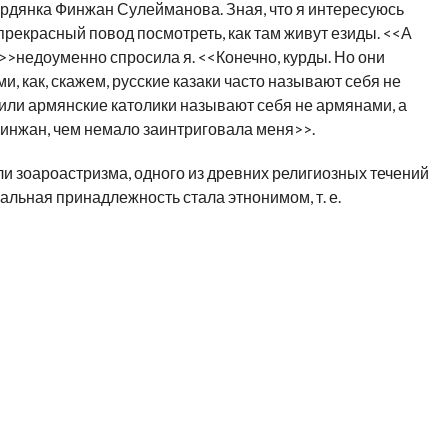
рдянка Финжан Сулейманова. Зная, что я интересуюсь
прекрасный повод посмотреть, как там живут езиды. <<А
>>недоуменно спросила я. <<Конечно, курды. Но они
, как, скажем, русские казаки часто называют себя не
, или армянские католики называют себя не армянами, а
инжан, чем немало заинтриговала меня>>.
и зоароастризма, одного из древних религиозных течений
льная принадлежность стала этнонимом, т. е.
 я решила все сама разузнать. Финжан оказалась не только
еплохим знатоком курдской истории и этнографии. На мои
давать исчерпывающие ответы, тем более, что идея
лась: нас любезно приняла семья Саши и Розы Абасян. Это
 обзавестись пятью очаровательными детьми 4 девочками и
адушие. Они предложили нам роскошные диваны, а своих