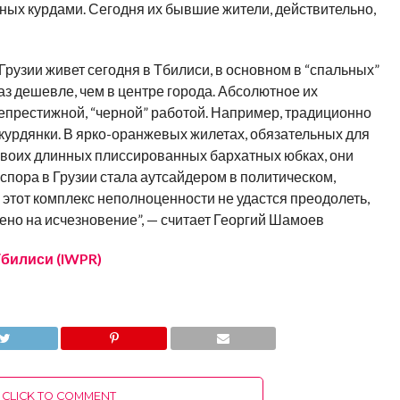
нных курдами. Сегодня их бывшие жители, действительно,
рузии живет сегодня в Тбилиси, в основном в “спальных”
раз дешевле, чем в центре города. Абсолютное их
епрестижной, “черной” работой. Например, традиционно
курдянки. В ярко-оранжевых жилетах, обязательных для
 в своих длинных плиссированных бархатных юбках, они
спора в Грузии стала аутсайдером в политическом,
этот комплекс неполноценности не удастся преодолеть,
чено на исчезновение”, — считает Георгий Шамоев
билиси (IWPR)
CLICK TO COMMENT