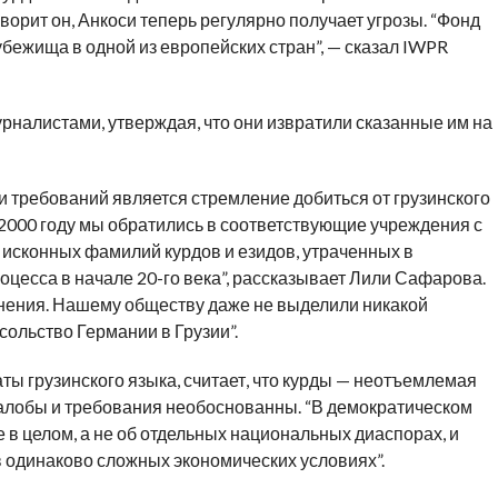
оворит он, Анкоси теперь регулярно получает угрозы. “Фонд
убежища в одной из европейских стран”, — сказал IWPR
рналистами, утверждая, что они извратили сказанные им на
требований является стремление добиться от грузинского
 2000 году мы обратились в соответствующие учреждения с
 исконных фамилий курдов и езидов, утраченных в
оцесса в начале 20-го века”, рассказывает Лили Сафарова.
снения. Нашему обществу даже не выделили никакой
сольство Германии в Грузии”.
ы грузинского языка, считает, что курды — неотъемлемая
 жалобы и требования необоснованны. “В демократическом
 в целом, а не об отдельных национальных диаспорах, и
в одинаково сложных экономических условиях”.