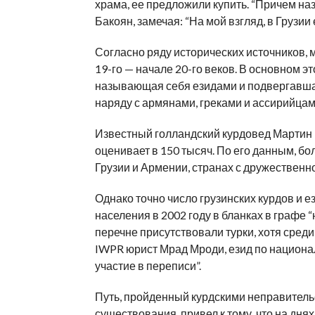
храма, ее предложили купить. “Причем на
Бакоян, замечая: “На мой взгляд, в Грузии
Согласно ряду исторических источников, 
19-го — начале 20-го веков. В основном 
называющая себя езидами и подвергавша
наряду с армянами, греками и ассирийцам
Известный голландский курдовед Мартин
оценивает в 150 тысяч. По его данным, бо
Грузии и Армении, странах с дружественн
Однако точно число грузинских курдов и 
населения в 2002 году в бланках в графе 
перечне присутствовали турки, хотя среди
IWPR юрист Мрад Мроди, езид по национал
участие в переписи”.
Путь, пройденный курдскими неправитель
существования, привел к тому, что на дня