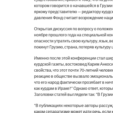
котором говорится о начавшейся в Грузии
яркому представителю — редактору курдс
давления Фонд считает возрождение наци
Открытая дискуссия по вопросу о положен
ноябре прошлого года на специальной ко
опасности утратить свою культуру, язык, 
покинут Грузию, страна, потеряв культуру
Именно после этой конференции стал шир
курдской газеты, востоковед Карим Анкоси
свойства, что этот почти 70-летний челов
реакцию в обществе вызвало эмоциональн
что его народ фактически прозябает в ничт
как курдам в Ираке?” Однако ответ, котор
Заголовки статей выглядели так: “В Грузи
“В публикациях некоторые авторы рассужд
каком сепаратизме может идти речь, если