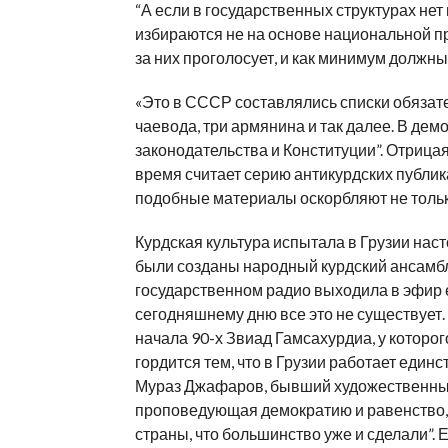
“А если в государственных структурах нет 
избираются не на основе национальной п
за них проголосует, и как минимум должны 
«Это в СССР составлялись списки обязат
чаевода, три армянина и так далее. В де
законодательства и Конституции”. Отрица
время считает серию антикурдских публик
подобные материалы оскорбляют не только
Курдская культура испытала в Грузии наст
были созданы народный курдский ансамбль
государственном радио выходила в эфир 
сегодняшнему дню все это не существует.
начала 90-х Звиад Гамсахурдиа, у которог
гордится тем, что в Грузии работает един
Мураз Джафаров, бывший художественный 
проповедующая демократию и равенство, 
страны, что большинство уже и сделали”. Е