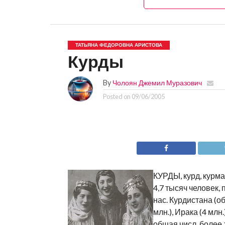
ТАТЬЯНА ФЕДОРОВНА АРИСТОВА
Курды
By
Чолоян Джемил Муразович
Posted on
09/06/2005
КУРДЫ, курд, курм
4,7 тысяч человек,
нас. Курдистана (об
млн.), Ирака (4 млн
общая числ. более 