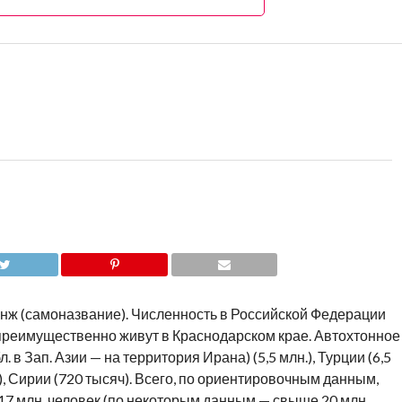
анж (самоназвание). Численность в Российской Федерации
 преимущественно живут в Краснодарском крае. Автохтонное
л. в Зап. Азии — на территория Ирана) (5,5 млн.), Турции (6,5
.), Сирии (720 тысяч). Всего, по ориентировочным данным,
17 млн. человек (по некоторым данным — свыше 20 млн.