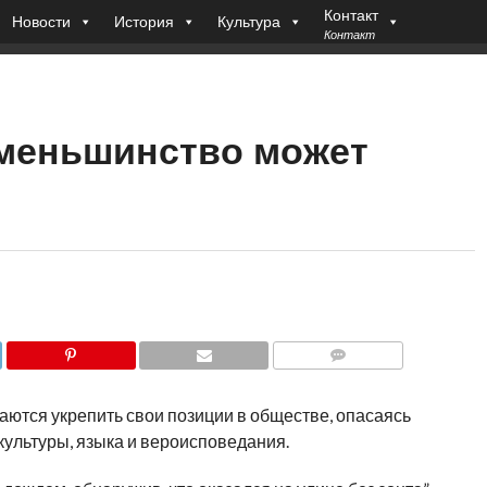
Контакт
Новости
История
Культура
Контакт
 меньшинство может
COMMENTS
аются укрепить свои позиции в обществе, опасаясь
культуры, языка и вероисповедания.