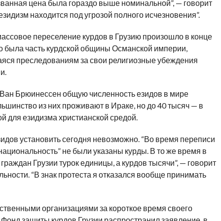
званная цена была гораздо выше номинальной”, — говорит
 езидизм находится под угрозой полного исчезновения”.
массовое переселение курдов в Грузию произошло в конце
это была часть курдской общины Османской империи,
яся преследованиям за свои религиозные убеждения
и.
 Ван Брюинессен общую численность езидов в мире
льшинство из них проживают в Ираке, но до 40 тысяч — в
ой для езидизма христианской средой.
езидов установить сегодня невозможно. “Во время переписи
“национальность” не были указаны курды. В то же время в
 граждан Грузии турок единицы, а курдов тысячи”, — говорит
ьности. “В знак протеста я отказался вообще принимать
ственными организациями за короткое время своего
х Фонд защиты курдов Грузии распространил заявление, в