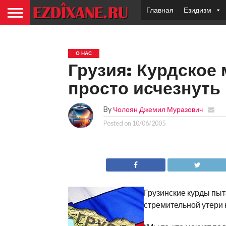
Главная
Езидизм
О НАС
Грузия: Курдское
просто исчезнуть
By
Чолоян Джемил Муразович
Posted on
10/06/2005
Грузинские курды пыт
стремительной утери 