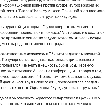
 информационной войне против курдов и угрозе жизни их
кой газеты “Главеж” Кариму Анкоси. Причиной оказываемого
онального самосознания грузинских курдов.
ии курдской диаспоры в Грузии впервые имела место в
нференции, прошедшей в Тбилиси. “Мы говорили о реальной
веру, призывали общество задуматься о том, что если курды
 целого народа, несомненно пострадает”.
око известным человеком в Тбилиси редактор маленькой
. Популярность его, однако, настолько отрицательного
ек попытался изменить внешность, сбрив усы. Нервную
ое высказывание Анкоси на конференции — говоря о том,
ожестве, он заметил: “Что же, нам тоже браться за оружие,
ый дали Анкоси грузинские газеты, превзошел все пределы.
и появятся новые Оджаланы”, “Курды угрожают грузинам”.
ают и об опасности курдского сепаратизма в Грузии. Но о
 курды не имеют даже мест компактного расселения в