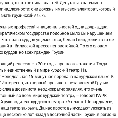
курдов, то это не вина властей. Депутаты в парламент
ринадлежности: они должны иметь свой электорат, который
знать грузинский язык».
ельных профессий и национальностей одна доярка, два
мократическом государстве подобное было бы нарушением
я, что права курдов ущемляются, Леван Гвинджилия в то же
аций в тбилисской прессе непристойной. По его словам,
 курдов, но всех граждан Грузии.
оящий ренессанс в 70-е годы прошлого столетия. Тогда
 и единственный в мире курдский театр. На
еженедельная 15-минутная передача на курдском языке. К
 “Интересно, что первый президент независимой Грузии
о слава шовиниста, неоднократно заявлял, что очень
ственный во всем мире курдский театр», — говорит IWPR
руководитель курдского театра. «А власть Шеварднадзе,
наш театр закрыла. Да нас просто вынуждают уезжать из
ще несколько лет назад в восточной части Грузии, в регионе