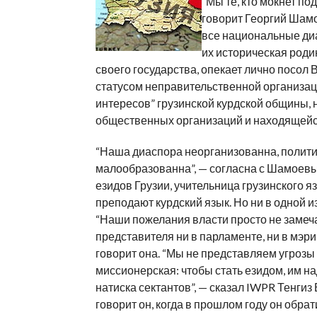
“Мы те, кто мокнет по
говорит Георгий Шамо
все национальные ди
их историческая роди
своего государства, опекает лично посол 
статусом неправительственной организац
интересов” грузинской курдской общины, 
общественных организаций и находящейся
“Наша диаспора неорганизованна, полит
малообразованна”, — согласна с Шамоев
езидов Грузии, учительница грузинского я
преподают курдский язык. Но ни в одной из
“Наши пожелания власти просто не замечают
представителя ни в парламенте, ни в мэри
говорит она. “Мы не представляем угрозы 
миссионерская: чтобы стать езидом, им на
натиска сектантов”, — сказал IWPR Тенгиз
говорит он, когда в прошлом году он обра