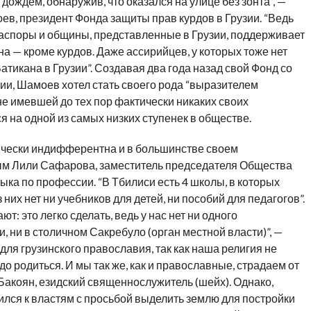
д дождем, обнаружив, что оказался на улице без зонта”, —
ев, президент Фонда защиты прав курдов в Грузии. “Ведь
аспоры и общины, представленные в Грузии, поддерживает
на — кроме курдов. Даже ассирийцев, у которых тоже нет
Ватикана в Грузии”. Создавая два года назад свой Фонд со
ии, Шамоев хотел стать своего рода “выразителем
не имевшей до тех пор фактически никаких своих
 на одной из самых низких ступенек в обществе.
ически индифферентна и в большинстве своем
ым Лили Сафарова, заместитель председателя Общества
зыка по профессии. “В Тбилиси есть 4 школы, в которых
 них нет ни учебников для детей, ни пособий для педагогов”.
: это легко сделать, ведь у нас нет ни одного
и, ни в столичном Сакребуло (орган местной власти)”, —
для грузинского православия, так как наша религия не
до родиться. И мы так же, как и православные, страдаем от
 Бакоян, езидский священнослужитель (шейх). Однако,
тился к властям с просьбой выделить землю для постройки