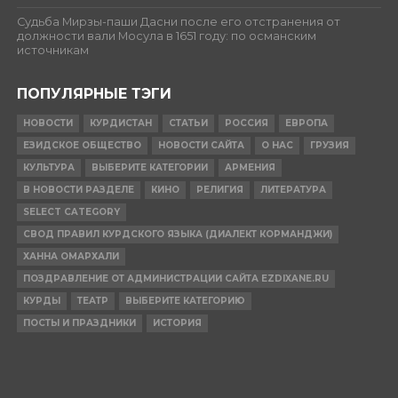
Судьба Мирзы-паши Дасни после его отстранения от
должности вали Мосула в 1651 году: по османским
источникам
ПОПУЛЯРНЫЕ ТЭГИ
НОВОСТИ
КУРДИСТАН
СТАТЬИ
РОССИЯ
ЕВРОПА
ЕЗИДСКОЕ ОБЩЕСТВО
НОВОСТИ САЙТА
О НАС
ГРУЗИЯ
КУЛЬТУРА
ВЫБЕРИТЕ КАТЕГОРИИ
АРМЕНИЯ
В НОВОСТИ РАЗДЕЛЕ
КИНО
РЕЛИГИЯ
ЛИТЕРАТУРА
SELECT CATEGORY
СВОД ПРАВИЛ КУРДСКОГО ЯЗЫКА (ДИАЛЕКТ КОРМАНДЖИ)
ХАННА ОМАРХАЛИ
ПОЗДРАВЛЕНИЕ ОТ АДМИНИСТРАЦИИ САЙТА EZDIXANE.RU
КУРДЫ
ТЕАТР
ВЫБЕРИТЕ КАТЕГОРИЮ
ПОСТЫ И ПРАЗДНИКИ
ИСТОРИЯ