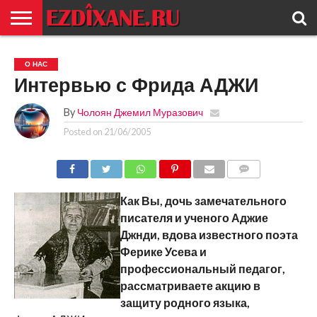
ГЛАВНАЯ
ЕЗИДИЗМ
НОВОСТИ
ИСТОРИЯ
КУЛЬТУРА
КОНТАКТ
О НАС
Интервью с Фрида АДЖИ
By
Чолоян Джемил Муразович
Posted on
21/06/2005
COMMENTS
Как Вы, дочь замечательного
писателя и ученого Аджие
Джнди, вдова известного поэта
Ферике Усева и
профессиональный педагог,
рассматриваете акцию в
защиту родного языка,