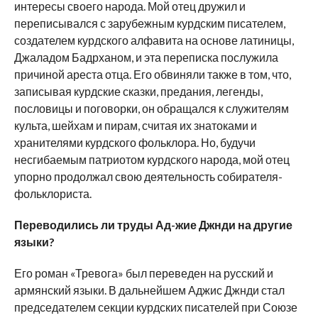
интересы своего народа. Мой отец дружил и
переписывался с зарубежным курдским писателем,
создателем курдского алфавита на основе латиницы,
Джаладом Бадрханом, и эта переписка послужила
причиной ареста отца. Его обвиняли также в том, что,
записывая курдские сказки, предания, легенды,
пословицы и поговорки, он обращался к служителям
культа, шейхам и пирам, считая их знатоками и
хранителями курдского фольклора. Но, будучи
несгибаемым патриотом курдского народа, мой отец
упорно продолжал свою деятельность собирателя-
фольклориста.
Переводились ли труды Ад-жие Джнди на другие
языки?
Его роман «Тревога» был переведен на русский и
армянский языки. В дальнейшем Аджис Джнди стал
председателем секции курдских писателей при Союзе