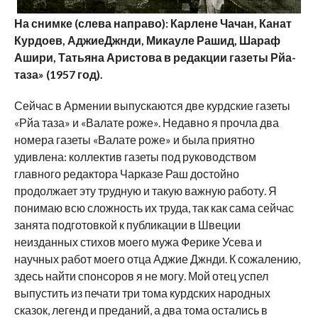
На снимке (слева направо): Карлене Чачан, Канат
Курдоев, АджиеДжнди, Микауле Рашид, Шараф
Ашири, Татьяна Аристова в редакции газеты Рйа-
таза» (1957 год).
Сейчас в Армении выпускаются две курдские газеты
«Рйа таза» и «Валате роже». Недавно я прочла два
номера газеты «Валате роже» и была приятно
удивлена: коллектив газеты под руководством
главного редактора Чарказе Раш достойно
продолжает эту трудную и такую важную работу. Я
понимаю всю сложность их труда, так как сама сейчас
занята подготовкой к публикации в Швеции
неизданных стихов моего мужа Ферике Усева и
научных работ моего отца Аджие Джнди. К сожалению,
здесь найти спонсоров я не могу. Мой отец успел
выпустить из печати три тома курдских народных
сказок, легенд и преданий, а два тома остались в