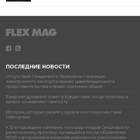
ПОСЛЕДНИЕ НОВОСТИ
Отсутствие Священного Лалеша на страницах
электронного паспорта: кризис цивилизационного
представительства и право коренных общин
Езидский духовный совет в Курдистане: когда политика и
деньги оскверняют святость
История, которую украли у курдов и которую мы сами
повторяем
К 12-й годовщине кампании геноцида езидов Синджара по
религиозному признаку, начавшейся после объявления
ИГИЛ о вторжении в езидские районы и их уничтожении