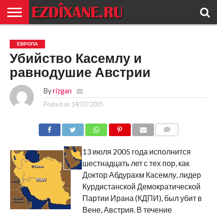
ГЛАВНАЯ
ЕЗИДИЗМ
НОВОСТИ
ИСТОРИЯ
КУЛЬТУРА
КОНТАКТ
ЕВРОПА
Убийство Касемлу и
равнодушие Австрии
By
rizgan
Posted on
14/07/2005
COMMENTS
13 июля 2005 года исполнится
шестнадцать лет с тех пор, как
Доктор Абдурахм Касемлу, лидер
Курдистанской Демократической
Партии Ирана (КДПИ), был убит в
Вене, Австрия. В течение