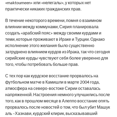
«maktoumeen» или «нелегалы», у которых нет
практически никаких гражданских прав.
В течение некоторого времени, помня о взаимном
влиянии между коммунами, Сирия планировала
создать «арабский пояс» между своими курдами и
теми, которые проживают в Ираке и Турции. Однако
исполнение этого желания было существенно
затруднено влиянием курдов из Ирака, так что сегодня
сирийские курды чувствуют себя более уверенно для
того, чтобы потребовать больше прав.
С тех пор как курдское восстание прорвалось на
футбольном матче в Камишли в марте 2004 года,
атмосфера на северо-востоке Сирии оставалась
напряженной. Настроения немного улучшились после
того, как в прошлом месяце в Алеппо восстание опять
прорвалось после новостей о том, что был убит Машук
аль –Хазнави, курдский клирик, высказывавший