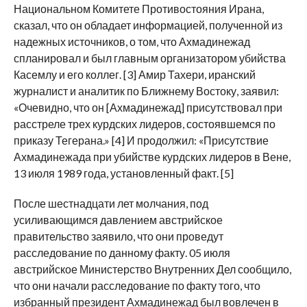
Национальном Комитете Противостояния Ирана,
сказал, что он обладает информацией, полученной из
надежных источников, о том, что Ахмадинежад
спланировал и был главным организатором убийства
Касемлу и его коллег. [3] Амир Тахери, иранский
журналист и аналитик по Ближнему Востоку, заявил:
«Очевидно, что он [Ахмадинежад] присутствовал при
расстреле трех курдских лидеров, состоявшемся по
приказу Тегерана.» [4] И продолжил: «Присутствие
Ахмадинежада при убийстве курдских лидеров в Вене,
13 июля 1989 года, установленный факт. [5]
После шестнадцати лет молчания, под
усиливающимся давлением австрийское
правительство заявило, что они проведут
расследование по данному факту. 05 июля
австрийское Министерство Внутренних Дел сообщило,
что они начали расследование по факту того, что
избранный президент Ахмадинежад был вовлечен в