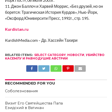
Йорк Пост», 06 июля 2005г.
11. Джон Баллоч и Харвей Моррис, «Без друзей, но он
борется: Трагическая История Курдов», Нью-Йорк,
«Оксфорд Юниверсити Пресс, 1992г., стр. 195.
Kurdistan.ru
KurdishMedia.com – Др. Хассейн Тахири
RELATED ITEMS:
SELECT CATEGORY
,
НОВОСТИ
,
УБИЙСТВО
КАСЕМЛУ И РАВНОДУШИЕ АВСТРИИ
RECOMMENDED FOR YOU
Соболезнования
Визит Его Святейшества Папа
Езидский в Ватикан