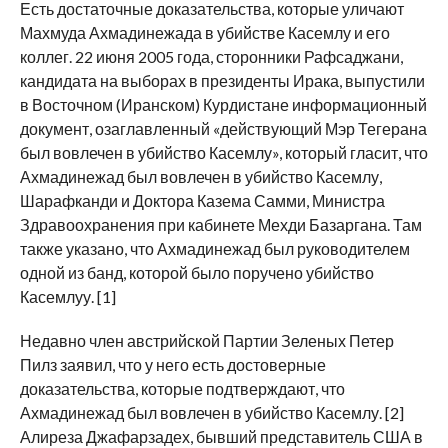
Есть достаточные доказательства, которые уличают
Махмуда Ахмадинежада в убийстве Касемлу и его
коллег. 22 июня 2005 года, сторонники Рафсаджани,
кандидата на выборах в президенты Ирака, выпустили
в Восточном (Иранском) Курдистане информационный
документ, озаглавленный «действующий Мэр Тегерана
был вовлечен в убийство Касемлу», который гласит, что
Ахмадинежад был вовлечен в убийство Касемлу,
Шарафканди и Доктора Казема Самми, Министра
Здравоохранения при кабинете Мехди Базаргана. Там
также указано, что Ахмадинежад был руководителем
одной из банд, которой было поручено убийство
Касемлуу. [1]
Недавно член австрийской Партии Зеленых Петер
Пилз заявил, что у него есть достоверные
доказательства, которые подтверждают, что
Ахмадинежад был вовлечен в убийство Касемлу. [2]
Алиреза Джафарзадех, бывший представитель США в