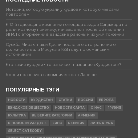
История, которую украли у курдов и которую мы сами
повторяем
К 12-й годовщине кампании геноцида езидов Синджара по
религиозному признаку, начавшейся после объявления
ИГИЛ о вторжении в езидские районы и их уничтожении
Судьба Мирзы-паши Дасни после его отстранения от
должности вали Мосула в 1651 году: по османским
источникам
Кто такие курды и что означает название «Курдистан»?
Корни праздника паломничества в Лалеше
ПОПУЛЯРНЫЕ ТЭГИ
НОВОСТИ
КУРДИСТАН
СТАТЬИ
РОССИЯ
ЕВРОПА
ЕЗИДСКОЕ ОБЩЕСТВО
НОВОСТИ САЙТА
О НАС
ГРУЗИЯ
КУЛЬТУРА
ВЫБЕРИТЕ КАТЕГОРИИ
АРМЕНИЯ
В НОВОСТИ РАЗДЕЛЕ
КИНО
РЕЛИГИЯ
ЛИТЕРАТУРА
SELECT CATEGORY