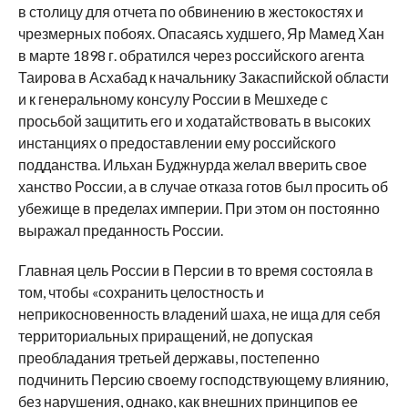
в столицу для отчета по обвинению в жестокостях и
чрезмерных побоях. Опасаясь худшего, Яр Мамед Хан
в марте 1898 г. обратился через российского агента
Таирова в Асхабад к начальнику Закаспийской области
и к генеральному консулу России в Мешхеде с
просьбой защитить его и ходатайствовать в высоких
инстанциях о предоставлении ему российского
подданства. Ильхан Буджнурда желал вверить свое
ханство России, а в случае отказа готов был просить об
убежище в пределах империи. При этом он постоянно
выражал преданность России.
Главная цель России в Персии в то время состояла в
том, чтобы «сохранить целостность и
неприкосновенность владений шаха, не ища для себя
территориальных приращений, не допуская
преобладания третьей державы, постепенно
подчинить Персию своему господствующему влиянию,
без нарушения, однако, как внешних принципов ее