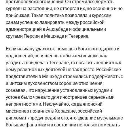
противоположного мнения. Он стремился держать
курдов на расстоянии, не отвергая их, но особенно и не
приближая. Такая политика позволяла и курдским
ханам успешно лавировать между российской
администрацией в Ашхабаде и официальными
кругами Персии в Мешхеде и Тегеране.
Если ильхану удалось с помощью богатых подарков и
подношений, освященных обычаем «пишкеша»
уладить свои дела в Тегеране, то погасить неприязнь к
нему религиозных деятелей не так просто. Российские
представители в Мешхеде стремились поддерживать с
шиитским духовенством хорошие отношения,
сознавая, что нарушение установленных курдами
устоев было чревато для иностранцев серьезными
неприятностями. Неслучайно, когда японский
миссионер появился в Хорасане, российский
дипломат «предупредили его, что здешние мусульмане
большие фанатики и в состоянии не только помешать