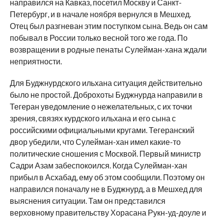
направился на Кавказ, посетил Москву и Санкт-
Петербург, и в начале ноября вернулся в Мешхед.
Отец был разгневан этим поступком сына. Ведь он сам
побывал в России только весной того же года. По
возвращении в родные пенаты Сулейман-хана ждали
неприятности.
Для Буджнурдского ильхана ситуация действительно
было не простой. Доброхоты Буджнурда направили в
Тегеран уведомление о нежелательных, с их точки
зрения, связях курдского ильхана и его сына с
российскими официальными кругами. Тегеранский
двор убедили, что Сулейман-хан имел какие-то
политические сношения с Москвой. Первый министр
Садри Азам забеспокоился. Когда Сулейман-хан
прибыл в Асхабад, ему об этом сообщили. Поэтому он
направился поначалу не в Буджнурд, а в Мешхед для
выяснения ситуации. Там он представился
верховному правительству Хорасана Рукн-уд-доуле и