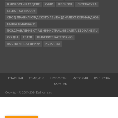
В НОВОСТИ РАЗДЕЛЕ
КИНО
РЕЛИГИЯ
ЛИТЕРАТУРА
SELECT CATEGORY
СВОД ПРАВИЛ КУРДСКОГО ЯЗЫКА (ДИАЛЕКТ КОРМАНДЖИ)
ХАННА ОМАРХАЛИ
ПОЗДРАВЛЕНИЕ ОТ АДМИНИСТРАЦИИ САЙТА EZDIXANE.RU
КУРДЫ
ТЕАТР
ВЫБЕРИТЕ КАТЕГОРИЮ
ПОСТЫ И ПРАЗДНИКИ
ИСТОРИЯ
ГЛАВНАЯ
ЕЗИДИЗМ
НОВОСТИ
ИСТОРИЯ
КУЛЬТУРА
КОНТАКТ
Copyright © 2004-2024 Ezdixane.ru