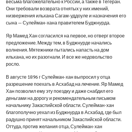
весьма благожелательно к России, а также в Тегеран.
Они требовали возврата отнятых у них имений,
низвержения ильхана Сагам-уддоуле и назначения его
сына — Сулейман-хана правителем Буджнурда.
Яр Мамед Хан согласился на первое, но отверг второе
предложение. Между тем, в Буджнурде начались
волнения. Мятежники пытались напасть на дом
ильхана, но их разогнали. И все же недовольство
росло.
В августе 1896 г Сулейман-хан выпросил у отца
разрешение поехать в Асхабад на лечение. Яр Мамед
Хан позволил ему эту поездку и даже снабдил его
деньгами на дорогу и рекомендательным письмом
начальнику Закаспийской области. Сулейман-хан
благополучно уехал из Буджнурда в Асхабад, где был
радушно принят начальником Закаспийской области.
Оттуда, против желания отца, Сулейман-хан