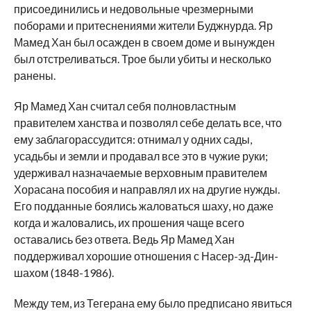
присоединились и недовольные чрезмерными
поборами и притеснениями жители Буджнурда. Яр
Мамед Хан был осажден в своем доме и вынужден
был отстреливаться. Трое были убиты и несколько
ранены.
Яр Мамед Хан считал себя полновластным
правителем ханства и позволял себе делать все, что
ему заблагорассудится: отнимал у одних сады,
усадьбы и земли и продавал все это в чужие руки;
удерживал назначаемые верховным правителем
Хорасана пособия и направлял их на другие нужды.
Его подданные боялись жаловаться шаху, но даже
когда и жаловались, их прошения чаще всего
оставались без ответа. Ведь Яр Мамед Хан
поддерживал хорошие отношения с Насер-эд-Дин-
шахом (1848-1986).
Между тем, из Тегерана ему было предписано явиться