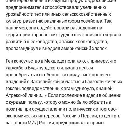
Заинтересованные в закупке продуктов, российские
предприниматели способствовали увеличению
урожайности тех или иных сельскохозяйственных
культур, развитию различных форм хозяйства. Так,
например, они содействовали разведению на
территории хорасанских курдов шелковичного червя и
развитию шелководства, а также хлопководства,
пропагандируя и внедряя американский хлопок.
Ген консульство в Мехшеде полагало, к примеру, что
«дружбою Буджнурдского ильхана нельзя
пренебрегать в особенности ввиду смежности его
владений с Закаспийской областью и близости кочевых
гоклан, подведомственных агам-уд-доулэ, к нашей
Атрекской линии…» Если последние видели в общении
с курдами пользу, которую можно было обратить в
позитив при осуществлении политических и торгово-
экономических интересов России в Персии, то центр, в
частности МИД России, придерживался прямо