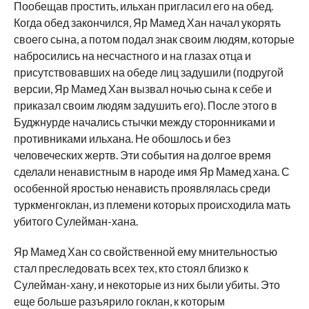
Пообещав простить, ильхан пригласил его на обед.
Когда обед закончился, Яр Мамед Хан начал укорять
своего сына, а потом подал знак своим людям, которые
набросились на несчастного и на глазах отца и
присутствовавших на обеде лиц задушили (подругой
версии, Яр Мамед Хан вызвал ночью сына к себе и
приказал своим людям задушить его). После этого в
Буджнурде начались стычки между сторонниками и
противниками ильхана. Не обошлось и без
человеческих жертв. Эти события на долгое время
сделали ненавистным в народе имя Яр Мамед хана. С
особенной яростью ненависть проявлялась среди
туркменгоклан, из племени которых происходила мать
убитого Сулейман-хана.
Яр Мамед Хан со свойственной ему мнительностью
стал преследовать всех тех, кто стоял близко к
Сулейман-хану, и некоторые из них были убиты. Это
еще больше разъярило гоклан, к которым