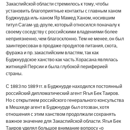
Закаспийской области стремилось к тому, чтобы
установить благоприятные контакты с главным ханом
Буджнурда иль-ханом Яр Мамед Ханом, носившим
титул Сагам-уд-доуле, который относился поначалу к
своему соседству с российскими владениями более
неприязненно, чем благосклонно. Тем не менее, он был
заинтересован в продаже продуктов питания, скота,
фуража и пр. закаспийским властям, так как
Буджнурдское ханство как часть Хорасана являлась
житницей Персии и была глубокой периферией
страны.
С 1883 по 1889 гг. в Буджнурде находился постоянный
российский дипломатический агент Ягья Бек Таиров.
Но с открытием российского генерального консульства
в Мешхеде агент в Буджнурде был отозван, хотя
отношения с этим ханством продолжали сохранять
важное значение для Закаспийской области. Ягья Бек
Таиров уделял большое внимание вопросу «о