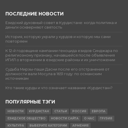
ПОСЛЕДНИЕ НОВОСТИ
Езидский духовный совет в Курдистане: когда политика и
деньги оскверняют святость
История, которую украли у курдов и которую мы сами
повторяем
К 12-й годовщине кампании геноцида езидов Синджара по
религиозному признаку, начавшейся после объявления
ИГИЛ о вторжении в езидские районы и их уничтожении
Судьба Мирзы-паши Дасни после его отстранения от
должности вали Мосула в 1651 году: по османским
источникам
Кто такие курды и что означает название «Курдистан»?
ПОПУЛЯРНЫЕ ТЭГИ
НОВОСТИ
КУРДИСТАН
СТАТЬИ
РОССИЯ
ЕВРОПА
ЕЗИДСКОЕ ОБЩЕСТВО
НОВОСТИ САЙТА
О НАС
ГРУЗИЯ
КУЛЬТУРА
ВЫБЕРИТЕ КАТЕГОРИИ
АРМЕНИЯ