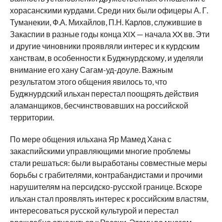
хорасанскими курдами. Среди них были офицеры А. Г.
Туманекии, Ф.А. Михайлов, П.Н. Карлов, служившие в
Закаспии в разные годы конца XIX — начала XX вв. Эти
и другие чиновники проявляли интерес и к курдским
ханствам, в особенности к Буджнурдскому, и уделяли
внимание его хану Сагам-уд-доуле. Важным
результатом этого общения явилось то, что
Буджнурдский ильхан перестал поощрять действия
аламанщиков, бесчинствовавших на российской
территории.
По мере общения ильхана Яр Мамед Хана с
закаспийскими управляющими многие проблемы
стали решаться: были выработаны совместные меры
борьбы с грабителями, контрабандистами и прочими
нарушителям на персидско-русской границе. Вскоре
ильхан стал проявлять интерес к российским властям,
интересоваться русской культурой и перестал