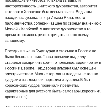
прозападные интересы ильхана вызывали
настороженность шиитского духовенства, авторитет
которого в Хорасане был весьма высок. Ведь там
находилась усыпальница Имама Ризы, место
паломничества, соперничавшее по своему значению с
Меккой и Кербелой. А шиитское духовенство в то
время относилось резко отрицательно ко всему
западному.
Поездки ильхана Буджнурда и его сына в Россию не
были бесполезными. Глава племени шадиллу
старался воспринять кое-ч то полезное, виденное им в
России и Европе. Так, дворец ильхана был освещен
электричеством. Многие торговцы владели не только
курдским языком, но и тюркским и русским. В быт
хорасанских курдов проникали предметы,
характерные для русского быта (самовары, керосинки,
дрожки и пр.).