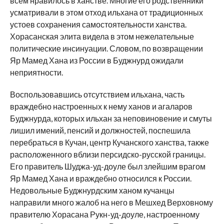
всем нравилось в ханстве. Многие его родственники
усматривали в этом отход ильхана от традиционных
устоев сохранения самостоятельности ханства.
Хорасанская элита видела в этом нежелательные
политические инсинуации. Словом, по возвращении
Яр Мамед Хана из России в Буджнурд ожидали
неприятности.
Воспользовавшись отсутствием ильхана, часть
враждебно настроенных к нему ханов и агаларов
Буджнурда, которых ильхан за неповиновение и смуты
лишил имений, пенсий и должностей, поспешила
перебраться в Кучан, центр Кучанского ханства, также
расположенного вблизи персидско-русской границы.
Его правитель Шуджа-уд-доуле был злейшим врагом
Яр Мамед Хана и враждебно относился к России.
Недовольные Буджнурдским ханом кучанцы
направили много жалоб на него в Мешхед Верховному
правителю Хорасана Рукн-уд-доуле, настроенному