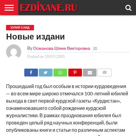
ГЛАВНАЯ
ЕЗИДИЗМ
НОВОСТИ
ИСТОРИЯ
КУЛЬТУРА
КОНТАКТ
ЮЛИЯ САИД
Новые издани
By
Османова Шяме Викторовна
Posted on
19/07/2005
COMMENTS
Прошедший год был особым в истории курдоведения
— во всем мире широко отмечался 100-летний юбилей
выхода в свет первой курдской газеты «Курдистан»,
ознаменовавшего собой рождение курдской
журналистики. В рамках празднования юбилея был
проведен целый ряд научных конференций, были
опубликованы книги и статьи по различным аспектам