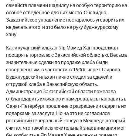
семейств племени шадиллу на особую территорию на
особое отведенное для них место. Очевидно,
Закаспийское управление постаралось уговорить их
не делать этого, и это было на руку буджнурдскому
хану.
Как и кучанский ильхан, Яр Мамед Хан продолжал
поощрять торговлю с Закаспийской областью. Весьма
значительные сделки по продаже хлеба были
совершены им, в частности, в 1900г. через Таирова.
Буджнурдский ильхан лично следил за сдачей и
отгрузкой хлеба в Закаспийскую область.
Администрация Закаспийской области пожелала
отблагодарить ильханов и намеревалась направить в
Санкт-Петербург прошение о разрешении одарить их
подарками за заслуги. Но на это не согласился
российский генеральный консул в Мехшеде, который
считал, что такой исключительный знак внимания мог
бы возбудить в Яр Мамед Хане надежды для него