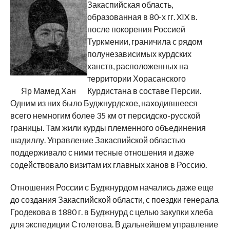
Закаспийская область,
образованная в 80-х гг. XIX в.
после покорения Россией
Туркмении, граничила с рядом
полунезависимых курдских
ханств, расположенных на
территории Хорасанского
Яр Мамед Хан
Курдистана в составе Персии.
Одним из них было Буджнурдское, находившееся
всего немногим более 35 км от персидско-русской
границы. Там жили курды племенного объединения
шадиллу. Управление Закаспийской областью
поддерживало с ними тесные отношения и даже
содействовало визитам их главных ханов в Россию.
Отношения России с Буджнурдом начались даже еще
до создания Закаспийской области, с поездки генерала
Гродекова в 1880 г. в Буджнурд с целью закупки хлеба
для экспедиции Столетова. В дальнейшем управление