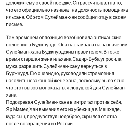
доложил ему о своей поездке. Он рассчитывал на то,
что его официально назначат на должность помощника
ильхана. Об этом Сулейман-хан сообщил отцу в своем
письме.
Тем временем оппозиция возобновила антиханские
волнения в Буджнурде. Она настаивала на назначении
Сулейман-хана Буджнурдским правителем. В то же
время старшая жена ильхана Садир-Буба упросила
мужа разрешить Сулей-ман-хану вернуться в
Буржнурд. Ею очевидно, руководили стремления
насолить незаконной жене хана, поскольку было ясно,
что этот вызов мог оказаться ловушкой для Сулейман-
хана.
Подозревая Сулейман-хана в интригах против себя,
Яр Мамед Хан выманил его из убежища в Мешхеде,
куда сын, предчувствуя недоброе, скрылся от отца
после возвращения из России.