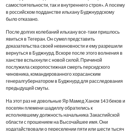
самостоятельности, так и внутреннего строя». А посему
в российском подданстве ильхану Буджнурдскому
было отказано.
После долгих колебаний ильхану все-таки пришлось
явиться в Тегеран. Он сумел представить
доказательства своей невиновности и ему разрешили
вернуться в Буджнурд. Вскоре после этого волнения в
ханстве вспыхнули с новой силой. Причиной
послужила скоропостижная смерть персидского
чиновника, командированного хорасанским
генералгубернатором в Буджнурд для расследования
предыдущей смуты.
На этот раз не довольные Яр Мамед Ханом 143 беков и
поселян племени шадиллу обратились к
исполнявшему должность начальника Закаспийской
области с прошением на Высочайшее имя. Они
ходатайствовали о переселении пяти или шести тысяч