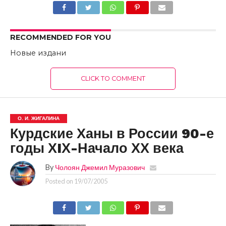
RECOMMENDED FOR YOU
Новые издани
CLICK TO COMMENT
О. И. ЖИГАЛИНА
Курдские Ханы в России 90-е
годы ХIХ-Начало ХХ века
By
Чолоян Джемил Муразович
Posted on
19/07/2005