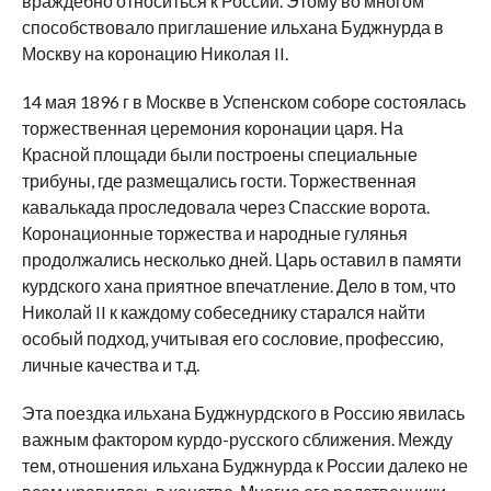
враждебно относиться к России. Этому во многом
способствовало приглашение ильхана Буджнурда в
Москву на коронацию Николая II.
14 мая 1896 г в Москве в Успенском соборе состоялась
торжественная церемония коронации царя. На
Красной площади были построены специальные
трибуны, где размещались гости. Торжественная
кавалькада проследовала через Спасские ворота.
Коронационные торжества и народные гулянья
продолжались несколько дней. Царь оставил в памяти
курдского хана приятное впечатление. Дело в том, что
Николай II к каждому собеседнику старался найти
особый подход, учитывая его сословие, профессию,
личные качества и т.д.
Эта поездка ильхана Буджнурдского в Россию явилась
важным фактором курдо-русского сближения. Между
тем, отношения ильхана Буджнурда к России далеко не