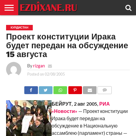
ГЛАВНАЯ
ЕЗИДИЗМ
НОВОСТИ
ИСТОРИЯ
КУЛЬТУРА
КОНТАКТ
КУРДИСТАН
Проект конституции Ирака
будет передан на обсуждение
15 августа
By
rizgan
Posted on
02/08/2005
COMMENTS
БЕЙРУТ, 2 авг 2005,
РИА
«Новости»
— Проект конституции
Ирака будет передан на
обсуждение в Национальную
ассамблею (парламент) страны —