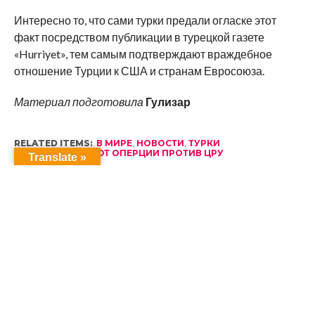
Интересно то, что сами турки предали огласке этот
факт посредством публикации в турецкой газете
«Hurriyet», тем самым подтверждают враждебное
отношение Турции к США и странам Евросоюза.
Материал подготовила
Гулизар
RELATED ITEMS:
В МИРЕ
,
НОВОСТИ
,
ТУРКИ
ОРГАНИЗОВЫВАЮТ ОПЕРЦИИ ПРОТИВ ЦРУ
Translate »
RECOMMENDED FOR YOU
Соболезнования
Визит Его Святейшества Папа
Езидский в Ватикан