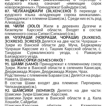
курдского языка означает «имеющие сорок
новорожденных». Принадлежат Байндури (см).
87. ЧЕЛХАНДЖАРИ (ЗILXENCERО)
В переводе с
курдского языка «владеющие сорока кинжалами».
Принадлежат к племени Шами(см.). Среди них есть род
Алиавдали.
88. ЧИЛИ (ЗОLО)
Жили в деревнях Дузгечи и
Кизилкули Карсской области. Входят в состав
племенного союза Сипки (Сипкани) (см.).
89. ЧУХРАШИ (ЧОХРАШИ, ЧОРАШИ) (ЗUXRESО,
ЗOXRESО, ЗORESО)
Делятся на две части: Чухраши —
Зукри из Ванской области дер. Муча, Беджармау
Чухраши Карсские из с. Ташник Карсской области, с.
Тандурак Сурмалинского уезда, с Рамакули
Баязидского уезда.
90. ШАМАСОРКИ (SEMESORKО)
?
91. ШАМИ (SAMО)
Принадлежат к племенному союзу
Зукри. Жили в Ванской области в селениях Канисарк,
Дерджамада Жорин, Дерджамада Жерин, Чрах.
Родственны с племенем Барави (см.) Делятся на роды:
Намата, Шавеша.
В состав Шами входят два племени: Пирпирики,
Челханджари(см.).
92. ШАМСИКИ (SEMSIKО)
Делятся на две части:
Шамсики-Зукри Шамсики -Карсские.
Шамсики-Зукри жили в Ванской области в д. Кала
Хошабе, Сайдибаг.
Шамсики-Карсские обитали д. Казикопран