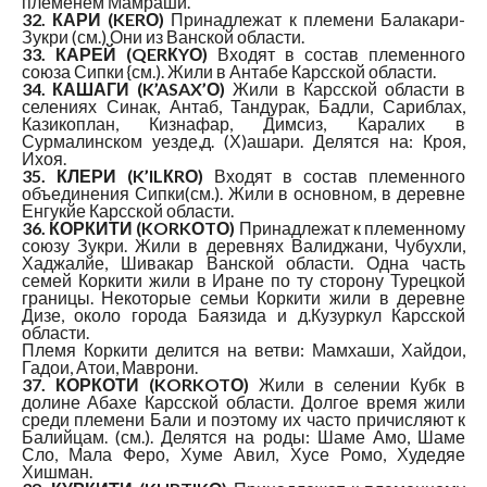
племенем Мамраши.
32. КАРИ (KERО)
Принадлежат к племени Балакари-
Зукри (см.) Они из Ванской области.
33. КАРЕЙ (QERКYО)
Входят в состав племенного
союза Сипки {см.). Жили в Антабе Карсской области.
34. КАШАГИ (K’ASAX’О)
Жили в Карсской области в
селениях Синак, Антаб, Тандурак, Бадли, Сариблах,
Казикоплан, Кизнафар, Димсиз, Каралих в
Сурмалинском уезде,д. (Х)ашари. Делятся на: Кроя,
Ихоя.
35. КЛЕРИ (K’ILКRО)
Входят в состав племенного
объединения Сипки(см.). Жили в основном, в деревне
Енгукйе Карсской области.
36. КОРКИТИ (KORKОTО)
Принадлежат к племенному
союзу Зукри. Жили в деревнях Валиджани, Чубухли,
Хаджалйе, Шивакар Ванской области. Одна часть
семей Коркити жили в Иране по ту сторону Турецкой
границы. Некоторые семьи Коркити жили в деревне
Дизе, около города Баязида и д.Кузуркул Карсской
области.
Племя Коркити делится на ветви: Мамхаши, Хайдои,
Гадои, Атои, Маврони.
37. КОРКОТИ (KORKOTО)
Жили в селении Кубк в
долине Абахе Карсской области. Долгое время жили
среди племени Бали и поэтому их часто причисляют к
Балийцам. (см.). Делятся на роды: Шаме Амо, Шаме
Сло, Мала Феро, Хуме Авил, Хусе Ромо, Худедяе
Хишман.