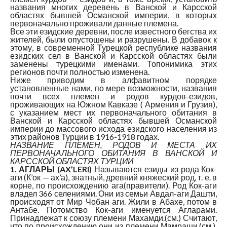
названия многих деревень в Ванской и Карсской
областях бывшей Османской империи, в которых
первоначально проживали данные племена.
Все эти езидские деревни, после известного бегства их
жителей, были опустошены и разрушены. В добавок к
этому, в современной Турецкой республике названия
езидских сел в Ванской и Карсской областях были
заменены турецкими именами. Топонимика этих
регионов почти полностью изменена.
Ниже приводим в алфавитном порядке
установленные нами, по мере возможности, названия
почти всех племен и родов курдов-езидов,
проживающих на Южном Кавказе ( Армения и Грузия),
с указанием мест их первоначального обитания в
Ванской и Карсской областях бывшей Османской
империи до массового исхода езидского населения из
этих районов Турции в 1916-1918 годах.
НАЗВАНИЕ ПЛЕМЕН, РОДОВ И МЕСТА ИХ
ПЕРВОНАЧАЛЬНОГО ОБИТАНИЯ В ВАНСКОЙ И
КАРССКОЙ ОБЛАСТЯХ ТУРЦИИ
1. АГЛАРЫ (AX’LERI)
Называются езиды из рода Кок-
аги (К’ок — ах’а), знатный, древний княжеский род, т. е. в
корне, по происхождению ага(правители). Род Кок-аги
владел 366 селениями. Они из семьи Авдал-аги Дашти,
происходят от Мир Чобан аги. Жили в Абахе, потом в
Антабе. Потомство Кок-аги именуется Агларами.
Принадлежат к союзу племени Махамди.(см.) Считают,
что по происхождению они из племени Мамраши.(см.).