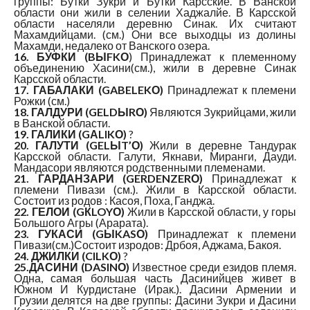
группы: Бутки Зукри и Бутки Карсские. В Ванской
области они жили в селении Хаджалйе. В Карсской
области населяли деревню Синак. Их считают
Махамдийцами. (см.) Они все выходцы из долины
Махамди, недалеко от Ванского озера.
16. БУФКИ (BЫFKО
) Принадлежат к племенному
объединению Хасини(см.), жили в деревне Синак
Карсской области.
17. ГАБАЛАКИ (GABELEKО)
Принадлежат к племени
Рожки (см.)
18. ГАЛДУРИ (GELDЫRО)
Являются Зукрийцами, жили
в Ванской области.
19. ГАЛИКИ (GАLIKО)
?
20. ГАЛУТИ (GELЫT’О)
Жили в деревне Тандурак
Карсской области. Галути, Якнави, Миранги, Дауди.
Мандасори являются родственными племенами.
21. ГАРДАНЗАРИ (GERDENZERО)
Принадлежат к
племени Пивази (см.). Жили в Карсской области.
Состоит из родов : Касоя, Поха, Ганджа.
22. ГЕЛОИ (GКLOYО)
Жили в Карсской области, у горы
Большого Агры (Арарата).
23. ГУКАСИ (GЫKASО)
Принадлежат к племени
Пивази(см.)Состоит изродов: Дрбоя, Аджама, Бакоя.
24. ДЖИЛКИ (CILKО)
?
25.ДАСИНИ (DASINО)
Известное среди езидов племя.
Одна, самая большая часть Дасинийцев живет в
Южном И Курдистане (Ирак.). Дасини Армении и
Грузии делятся на две группы: Дасини Зукри и Дасини