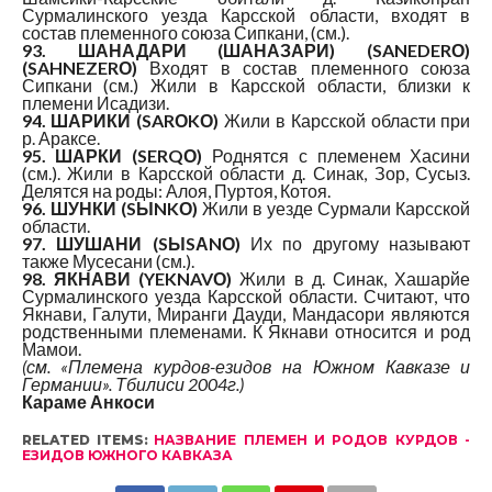
Сурмалинского уезда Карсской области, входят в
состав племенного союза Сипкани, (см.).
93. ШАНАДАРИ (ШАНАЗАРИ) (SANEDERО)
(SAHNEZERО)
Входят в состав племенного союза
Сипкани (см.) Жили в Карсской области, близки к
племени Исадизи.
94. ШАРИКИ (SARОKО)
Жили в Карсской области при
р. Араксе.
95. ШАРКИ (SERQО)
Роднятся с племенем Хасини
(см.). Жили в Карсской области д. Синак, Зор, Сусыз.
Делятся на роды: Алоя, Пуртоя, Котоя.
96. ШУНКИ (SЫNKО)
Жили в уезде Сурмали Карсской
области.
97. ШУШАНИ (SЫSАNО)
Их по другому называют
также Мусесани (см.).
98. ЯКНАВИ (YEKNAVО)
Жили в д. Синак, Хашарйе
Сурмалинского уезда Карсской области. Считают, что
Якнави, Галути, Миранги Дауди, Мандасори являются
родственными племенами. К Якнави относится и род
Мамои.
(см. «Племена курдов-езидов на Южном Кавказе и
Германии». Тбилиси 2004г.)
Караме Анкоси
RELATED ITEMS:
НАЗВАНИЕ ПЛЕМЕН И РОДОВ КУРДОВ -
ЕЗИДОВ ЮЖНОГО КАВКАЗА