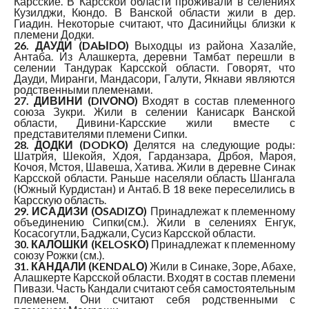
Карсские. В Карсской области проживали в селениях
Кузилджи, Кюндо. В Ванской области жили в дер.
Гиадин. Некоторые считают, что Дасинийцы близки к
племени Додки.
26. ДАУДИ (DAЫDО)
Выходцы из района Хазалйе,
Антаба. Из Алашкерта, деревни Тамбат перешли в
селении Тандурак Карсской области. Говорят, что
Дауди, Миранги, Мандасори, Галути, Якнави являются
родственными племенами.
27. ДИВИНИ (DIVОNО)
Входят в состав племенного
союза Зукри. Жили в селении Канисарк Ванской
области, Дивини-Карсские жили вместе с
представителями племени Сипки.
28. ДОДКИ (DODKО)
Делятся на следующие роды:
Шатрйя, Шекойя, Хдоя, Гарданзара, Дрбоя, Мароя,
Кочоя, Мстоя, Шавеша, Хатива. Жили в деревне Синак
Карсской области. Раньше населяли область Шангала
(Южный Курдистан) и Антаб. В 18 веке переселились в
Карсскую область.
29. ИСАДИЗИ (ОSADIZО)
Принадлежат к племенному
объединению Сипки(см.). Жили в селениях Енгук,
Косасогутли, Баджали, Сусиз Карсской области.
30. КАЛОШКИ (KELOSKО)
Принадлежат к племенному
союзу Рожки (см.).
31. КАНДАЛИ (KENDALО)
Жили в Синаке, Зоре, Абахе,
Алашкерте Карсской области. Входят в состав племени
Пивази. Часть Кандали считают себя самостоятельным
племенем. Они считают себя родственными с