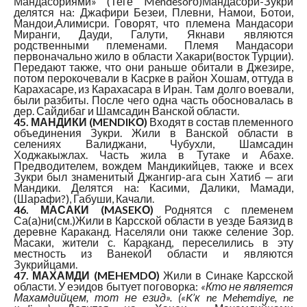
Мандасориями» (Теге Mendesorо)Мандасори-Зукри
делятся на: Джафири Безеи, Плевни, Намои, Ботои,
Мандои,Алимисри. Говорят, что племена Мандасори
Миранги, Дауди, Галути, Якнави являются
родственными племенами. Племя Мандасори
первоначально жило в области Хакари(восток Турции).
Передают также, что они раньше обитали в Джезире,
потом перокочевали в Касрке в район Хошам, оттуда в
Карахасаре, из Карахасара в Иран. Там долго воевали,
были разбиты. После чего одна часть обосновалась в
дер. Сайдибаг и Шамсадин Ванской области.
45. МАНДИКИ (MENDIKО)
Входят в состав племенного
объединения Зукри. Жили в Ванской области в
селениях Валиджани, Чубухли, Шамсадин
Ходжакыжлах. Часть жила в Тутаке и Абахе.
Предводителем, вождем Мандикийцев, также и всех
Зукри был знаменитый Джангир-ага сын Хатиб — аги
Мандики. Делятся на: Касими, Далики, Мамади,
(Шарафи?), Габуши, Качали.
46. МАСАКИ (MASEKО)
Роднятся с племенем
Са(а)ни(см.)Жили в Карсской области в уезде Баязид в
деревне Караканд. Населяли они также селение Зор.
Масаки, жители с. Караканд, переселились в эту
местность из ВанекоЙ области и являются
Зукрийцами.
47. МАХАМДИ (MЕHEMDО)
Жили в Синаке Карсской
области. У еэидов бытует поговорка:
«Кто не является
Махамдийцем, тот не езид». («K’к ne Mehemdiye, ne