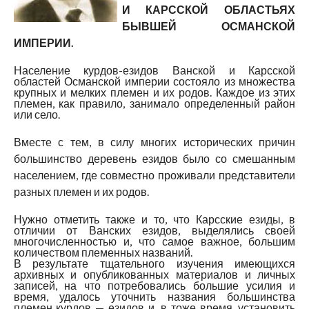
И КАРССКОЙ ОБЛАСТЬЯХ
БЫВШЕЙ ОСМАНСКОЙ
ИМПЕРИИ.
Население курдов-езидов Ванской и Карсской
областей Османской империи состояло из множества
крупных и мелких племен и их родов. Каждое из этих
племен, как правило, занимало определенный район
или село.
Вместе с тем, в силу многих исторических причин
большинство деревень езидов было со смешанным
населением, где совместно проживали представители
разных племен и их родов.
Нужно отметить также и то, что Карсские езиды, в
отличии от Ванских езидов, выделялись своей
многочисленностью и, что самое важное, большим
количеством племенных названий.
В результате тщательного изучения имеющихся
архивных и опубликованных материалов и личных
записей, на что потребовались большие усилия и
время, удалось уточнить названия большинства
племен курдов — езидов и, в тоже время, установить