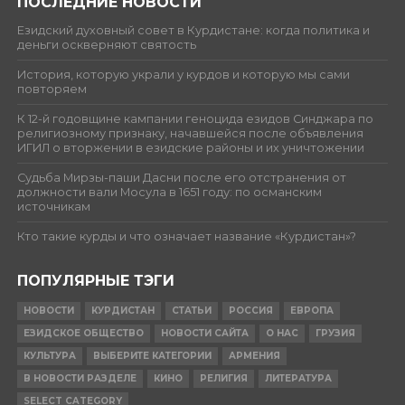
ПОСЛЕДНИЕ НОВОСТИ
Езидский духовный совет в Курдистане: когда политика и
деньги оскверняют святость
История, которую украли у курдов и которую мы сами
повторяем
К 12-й годовщине кампании геноцида езидов Синджара по
религиозному признаку, начавшейся после объявления
ИГИЛ о вторжении в езидские районы и их уничтожении
Судьба Мирзы-паши Дасни после его отстранения от
должности вали Мосула в 1651 году: по османским
источникам
Кто такие курды и что означает название «Курдистан»?
ПОПУЛЯРНЫЕ ТЭГИ
НОВОСТИ
КУРДИСТАН
СТАТЬИ
РОССИЯ
ЕВРОПА
ЕЗИДСКОЕ ОБЩЕСТВО
НОВОСТИ САЙТА
О НАС
ГРУЗИЯ
КУЛЬТУРА
ВЫБЕРИТЕ КАТЕГОРИИ
АРМЕНИЯ
В НОВОСТИ РАЗДЕЛЕ
КИНО
РЕЛИГИЯ
ЛИТЕРАТУРА
SELECT CATEGORY