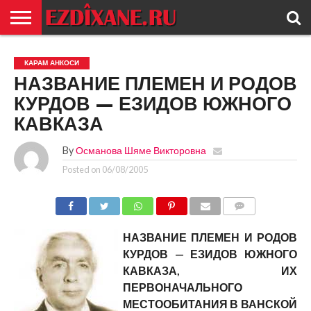
ГЛАВНАЯ
ЕЗИДИЗМ
НОВОСТИ
ИСТОРИЯ
КУЛЬТУРА
КОНТАКТ
КАРАМ АНКОСИ
НАЗВАНИЕ ПЛЕМЕН И РОДОВ
КУРДОВ — ЕЗИДОВ ЮЖНОГО
КАВКАЗА
By
Османова Шяме Викторовна
Posted on
06/08/2005
COMMENTS
НАЗВАНИЕ ПЛЕМЕН И РОДОВ
КУРДОВ — ЕЗИДОВ ЮЖНОГО
КАВКАЗА, ИХ
ПЕРВОНАЧАЛЬНОГО
МЕСТООБИТАНИЯ В ВАНСКОЙ