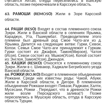
считается Антаб, откуда переселились в Ванскую
область, позже перекочевали в Карсскую область.
63. РАМОШИ (REMOSО)
Жили в Зоре Карсской
области.
64. РАШИ (RESО)
Входят в состав племенного союза
Зукри. Жили в Ванской области в селениях Ярымка,
Караджух, Ута, Пшикумбат. Предводителем этого
племени был древный род Смое Чато-аги из д.
Ярымка. Делится на следующие ветви: Гурки, Севои,
Копои. Семья Смое Чато-аги принадлежит к Гуркам.
Гурки состоят из: Джафоя, Тамоя(Мирзоя), Чатоя
(Исоя). Севои состоят из: Мшкоя(Усоя). Копой состоят
из: Энглоя, Замоя(Усоя), Джендоя.
65. КАШКИ (RESKО)
Относятся к племенному союзу
Зукри. Жили в с. Шивакор, Хаджали Бегрибского уезда
Ванской области.
66. РОЖКИ (ROJKО)
Входят в племенное объединение
Рожкани. Среди них известны роды: Чакой, Абуки.
Жили в Карсской области, в Дигоре. В племенное
объединение Рожкани входят: Пивази, Раджави, Халти,
Мусесани, Рожки . Передают, что в древности Рожки
жили возле Персидского залива(?) Позже
переселились в Мушскую область, оттуда в Карсскую
область Турции.