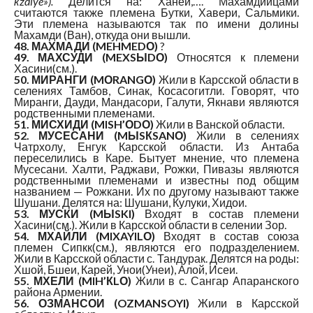
кzdiye»).
Делится на: Ханеи,…. Махамдийцами
считаются также племена Бутки, Хавери, Сальмики.
Эти племена называются так по имени долины
Махамди (Ван), откуда они вышли.
48. МAХМАДИ (MEHMEDО)
?
49. МАХСУДИ (MEXSЫDО)
Относятся к племени
Хасини(см.).
50. МИРАНГИ (MОRANGО)
Жили в Карсской области в
селениях Тамбов, Синак, Косасогитли. Говорят, что
Миранги, Дауди, Мандасори, Галути, Якнави являются
родственными племенами.
51. МИСХИДИ (MISH’ОDО)
Жили в Ванской области.
52. МУСЕСАНИ (MЫSКSANО)
Жили в селениях
Чатрхолу, Енгук Карсской области. Из Антаба
переселились в Каре. Бытует мнение, что племена
Мусесани. Халти, Раджави, Рожки, Пивазы являются
родственными племенами и известны под общим
названием — Рожкани. Их по другому называют также
Шушани. Делятся на: Шушани, Кулуки, Хидои.
53. МУСКИ (MЫSKI)
Входят в состав племени
Хасини(см.). Жили в Карсской области в селении Зор.
54. МХАЙЛИ (MIXAYILО)
Входят в состав союза
племен Сипкк(см.), являются его подразделением.
Жили в Карсской области с. Тандурак. Делятся на роды:
Хшой, Бшеи, Карей, Унои(Унеи), Алой, Исеи.
55. МХЕЛИ (MIH’КLО)
Жили в с. Сангар Апаранского
районa Армении.
56. ОЗМАНСОИ (OZMANSOYI)
Жили в Карсской