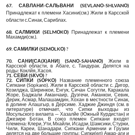
67. САВЛАНИ-САЛЬВАНИ (SEVLANО-SHLVANО)
Принадлежат к племени Хасини(см.) Жили в Карсской
области с.Синак, Сариблах.
68. САЛМИКИ (SELMОKО)
Принадлежат к племени
Махамди(см.).
69. САМИЛКИ (SEMОLKО)
?
70. САНИ[СА(Х)АНИ] (SANО-SAHANО)
Жили в
Карсской области, в Абаге, с. Тандурак. Делятся на
роды: Коклйя, Хасоя.
71. СЕВИ (SКVО)
?
72. СИПКИ (SОPKО)
Название племенного союза
Сипкани (Sоpkanо). Жили в Карсской области с. Дигор,
Козилджа, Ширинкои, Енгук, Сичан Согутли, Каракала
Жоре, Баджали Аманчаир, Дузгечи, Аманкои, Севик,
Дерик, Асмар, Малашамдин, Хохан в местности Синак,
в долине Алашгыр, в Дерсиме. Хаджие Джиндя (см. в
литературе) отмечает, что Сипки выходцы из
Мосульского вилаета — Хазалйе (Южный Курдистан) и
Джезире Ботан. В союз племен Сипкани входят
племена: Клери, Ути, Мхайли, Исадзи, Шамсики, Стурки,
Чили, Кареи, Шанадари. Сипкани Армении и Грузии
делятся на две большие группы: Сипки(ел) Амар-аги и