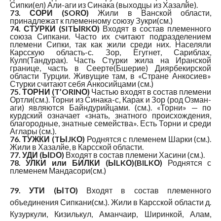
Сипки(ел) Али-аги из Синака (выходцы из Хазалйе).
73. СОРИ (SORО)
Жили в Ванской области,
принадлежат к племенному союзу Зукри(см.)
74. СТУРКИ (SITЫRKО)
Входят в состав племенного
союза Сипкани. Часто их считают подразделением
племени Сипки, так как жили среди них. Населяли
Карсскую область-с. Зор, Егугнет, Сариблах,
Кулп(Тандурак). Часть Стурки жила на Иранской
границе, часть в Сеерте(Бшерие) Диярбекирской
области Турции. Живущие там, в «Стране Анкосиев»
Стурки считают себя Анкосийцами (см.)
75. ТОРНИ (T’ORINО)
Частью входят в состав племени
Ортли(см.). Торни из Синака-с, Карак и Зор (род Озман-
аги) являются Байндурийцами. (см.). «Торни» — по
курдский означает «знать, знатного происхождения,
благородные, знатные семейства». Есть Торни и среди
Аглары (см.).
76. ТУЖКИ (TЫJKО)
Роднятся с племенем Шарки (см.).
Жили в Хазалйе, в Карсской области.
77. УДИ (ЫDО)
Входят в состав племени Хасини (см.).
78. УЛКИ или БИЛКИ (ЫLKО)(BILKО)
Роднятся с
племенем Мандасори(см.)
79. УТИ (ЫTО)
Входят в состав племенного
объединения Сипкани(см.). Жили в Карсской области д.
Кузуркули, Кизилькул, Аманчаир, Ширинкой, Алам,