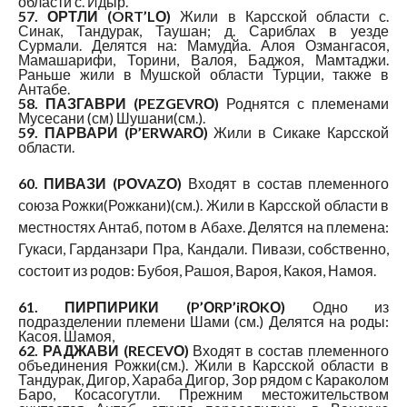
области с. Идыр.
57. ОРТЛИ (ORT’LО)
Жили в Карсской области с.
Синак, Тандурак, Таушан; д. Сариблах в уезде
Сурмали. Делятся на: Мамудйа. Алоя Озмангасоя,
Мамашарифи, Торини, Валоя, Баджоя, Мамтаджи.
Раньше жили в Мушской области Турции, также в
Антабе.
58. ПАЗГАВРИ (PEZGEVRО)
Роднятся с племенами
Мусесани (см) Шушани(см.).
59. ПАРВАРИ (P’ERWARО)
Жили в Сикаке Карсской
области.
60. ПИВАЗИ (PОVAZО)
Входят в состав племенного
союза Рожки(Рожкани)(см.). Жили в Карсской области в
местностях Антаб, потом в Абахе. Делятся на племена:
Гукаси, Гарданзари Пра, Кандали. Пивази, собственно,
состоит из родов: Бубоя, Рашоя, Вароя, Какоя, Намоя.
61. ПИРПИРИКИ (P’ОRP’iRОKО)
Одно из
подразделении племени Шами (см.) Делятся на роды:
Касоя. Шамоя,
62. РАДЖАВИ (RECEVО)
Входят в состав племенного
объединения Рожки(см.). Жили в Карсской области в
Тандурак, Дигор, Хараба Дигор, Зор рядом с Караколом
Баро, Косасогутли. Прежним местожительством