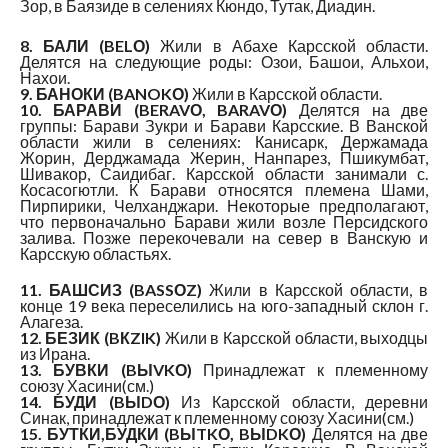
Зор, в Баязиде в селениях Кюндо, Тутак, Диадин.
8. БАЛИ (BELО)
Жили в Абахе Карсской области.
Делятся на следующие роды: Озои, Башои, Альхои,
Нахои.
9. БАНОКИ (BANOKО)
Жили в Карсской области.
10. БАРАВИ (BERAVО, BARAVО)
Делятся на две
группы: Барави Зукри и Барави Карсские. В Ванской
области жили в селениях: Канисарк, Держамада
Жорин, Дерджамада Жерин, Нанпарез, Пшикумбат,
Шивакор, Саидибаг. Карсской области занимали с.
Косасогютли. К Барави относятся племена Шами,
Пирпирики, Челханджари. Некоторые предполагают,
что первоначально Барави жили возле Персидского
залива. Позже перекочевали на север в Ванскую и
Карсскую областьях.
11. БАШСИЗ (BASSОZ)
Жили в Карсской области, в
конце 19 века переселились на юго-западный склон г.
Алагеза.
12. БЕЗИК (BКZlK)
Жили в Карсской области, выходцы
из Ирана.
13. БУВКИ (BЫVKО)
Принадлежат к племенному
союзу Хасини(см.)
14. БУДИ (BЫDО)
Из Карсской области, деревни
Синак, принадлежат к племенному союзу Хасини(см.)
15. БУТКИ,БУДКИ (BЫTKО, BЫDKО)
Делятся на две