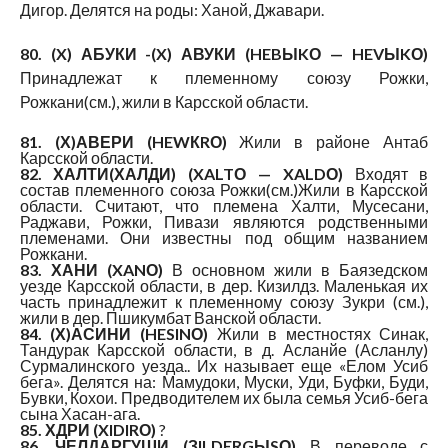
Дигор. Делятся на роды: Ханой, Джавари.
80. (X) АБУКИ -(X) АВУКИ (HEBЫKО — HEVЫKО)
Принадлежат к племенному союзу Рожки,
Рожкани(см.), жили в Карсской области.
81. (Х)АВЕРИ (HEWКRО)
Жили в районе Антаб
Карсской области.
82. ХАЛТИ(ХАЛДИ) (XALTО — XALDО)
Входят в
состав племенного союза Рожки(см.)Жили в Карсской
области. Считают, что племена Халти, Мусесани,
Раджави, Рожки, Пивази являются родственными
племенами. Они известны под общим названием
Рожкани.
83. ХАНИ (XANО)
В основном жили в Баязедском
уезде Карсской области, в дер. Кизилдз. Маленькая их
часть принадлежит к племенному союзу Зукри (см.),
жили в дер. Пшикумбат Ванской области.
84. (Х)АСИНИ (HESlNО)
Жили в местностях Синак,
Тандурак Карсской области, в д. Асланйе (Асланлу)
Сурмалинского уезда.. Их называет еще «Елом Усиб
бега». Делятся на: Мамудоки, Муски, Уди, Буфки, Буди,
Бувки, Кохои. Предводителем их была семья Усиб-бега
сына Хасан-ага.
85. ХДРИ (XIDIRО)
?
86. ЧЕЛДАРГУШИ (ЗILDERGЫSО)
В переводе с