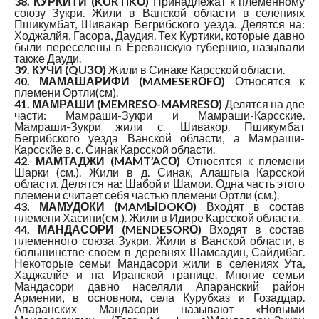
38. КУРКИТИ (KURTIKО)
Принадлежат к племенному
союзу Зукри. Жили в Ванской области в селениях
Пшикумбат, Шивакар Бегрибского уезда. Делятся на:
Ходжалйя, Гасора, Даудия. Тех Куртики, которые давно
были переселены в Ереванскую губернию, называли
также Дауди.
39. КУЧИ (QUЗО)
Жили в Синаке Карсской области.
40. МАМАШАРИФИ (MAMESERОFО)
Относятся к
племени Ортли(см).
41. МАМРАШИ (MEMRESО-MAMRESО)
Делятся на две
части: Мамраши-Зукри и Мамраши-Карсские.
Мамраши-Зукри жили с. Шивакор. Пшикумбат
Бегрибского уезда Ванской области, а Мамраши-
Карсскйе в. с. Синак Карсской области.
42. МАМТАДЖИ (MAMT’ACО)
Относятся к племени
Шарки (см.). Жили в д. Синак, Алашгыа Карсской
области. Делятся на: Шабой и Шамои. Одна часть этого
племени считает себя частью племени Ортли (см.).
43. МАМУДОКИ (MAMЫDOKО)
Входят в состав
племени Хасини(см.). Жили в Идире Карсской области.
44. МАНДАСОРИ (MENDESORО)
Входят в состав
племенного союза Зукри. Жили в Ванской области, в
большинстве своем в деревнях Шамсадин, Сайдибаг.
Некоторые семьи Мандасори жили в селениях Ута,
Хаджалйе и на Иранской границе. Многие семьи
Мандасори давно населяли Апаранский район
Армении, в основном, села Курубхаз и Гозаддар.
Апаранских Мандасори называют «Новыми