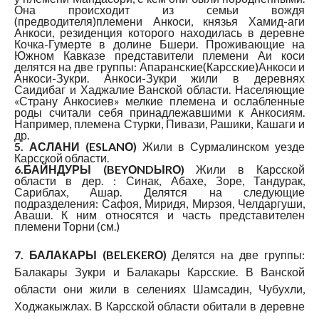
Она происходит из семьи вождя
(предводителя)племени Анкоси, князья Хамид-аги
Анкоси, резиденция которого находилась в деревне
Кочка-Гумерте в долине Бшери. Проживающие на
Южном Кавказе представители племени Аи коси
делятся на две группы: Апаранские(Карсские)Анкоси и
Анкоси-Зукри. Анкоси-Зукри жили в деревнях
Саидибаг и Хаджалие Ванской области. Населяющие
«Страну Анкосиев» мелкие племена и ослабленные
роды считали себя принадлежавшими к Анкосиям.
Например, племена Стурки, Пивази, Рашики, Кашаги и
др.
5. АСЛАНИ (ESLANО)
Жили в Сурмалинском уезде
Карсской области.
6.БАЙНДУРЫ (BEYОNDЫRО)
Жили в Карсской
области в дер. : Синак, Абахе, Зоре, Тандурак,
Сариблах, Ашар. Делятся на следующие
подразделения: Сафоя, Миридя, Мирзоя, Челдаргуши,
Аваши. К ним относятся и часть представителен
племени Торни (см.)
7. БАЛАКАРЫ (BELEKERО)
Делятся на две группы:
Балакары Зукри и Балакары Карсские. В Ванской
области они жили в селениях Шамсадин, Чубухли,
Ходжакыжлах. В Карсской области обитали в деревне