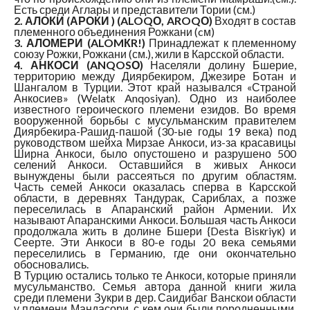
Есть среди Аглары и представители Тории (см.)
2. АЛОКИ (АРОКИ ) (ALOQО, AROQО)
Входят в состав
племенного объединения Рожкани (cм)
3. АЛОМЕРИ (ALOMКR!)
Принадлежат к племенному
союзу Рожки, Рожкани (см.), жили в Карсской области.
4. АНКОСИ (ANQOSО)
Населяли долину Бшерие,
территорию между Диярбекиром, Джезире Ботан и
Шангалом в Турции. Этот край назывался «Страной
Анкосиев» (Welatк Anqosiyan). Одно из наиболее
известного героического племени езидов. Во время
вооруженной борьбы с мусульманским правителем
Диярбекира-Рашид-пашой (30-ые годы 19 века) под
руководством шейха Мирзае Анкоси, из-за красавицы
Ширна Анкоси, было опустошено и разрушено 500
селений Анкоси. Оставшийся в живых Анкоси
вынуждены были рассеяться по другим областям.
Часть семей Анкоси оказалась сперва в Карсской
области, в деревнях Тандурак, Сариблах, а позже
переселилась в Апаранский район Армении. Их
называют Апаранскими Анкоси. Большая часть Анкоси
продолжала жить в долине Бшери {Desta Bisкriyк) и
Сеерте. Эти Анкоси в 80-е годы 20 века семьями
переселились в Германию, где они окончательно
обосновались.
В Турцию остались только те Анкоси, которые приняли
мусульманство. Семья автора данной книги жила
среди племени Зукри в дер. Саидибаг Ванскои области
у племени Мандасори, с кем они были породненными.