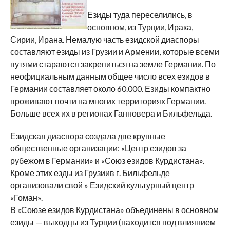
Езиды туда переселились, в
основном, из Турции, Ирака,
Сирии, Ирана. Немалую часть езидской диаспоры
составляют езиды из Грузии и Армении, которые всеми
путями стараются закрепиться на земле Германии. По
неофициальным данным общее число всех езидов в
Германии составляет около 60.000. Езиды компактно
проживают почти на многих территориях Германии.
Больше всех их в регионах Ганновера и Бильфельда.
Езидская диаспора создала две крупные
общественные организации: «Центр езидов за
рубежом в Германии» и «Союз езидов Курдистана».
Кроме этих езды из Грузиив г. Бильфельде
организовали свой » Езидский культурный центр
«Гоман».
В «Союзе езидов Курдистана» объединены в основном
езиды — выходцы из Турции (находится под влиянием