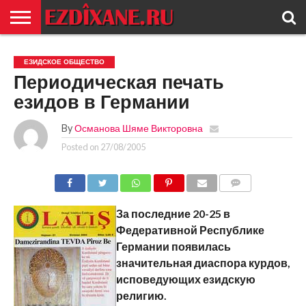
ГЛАВНАЯ
ЕЗИДИЗМ
НОВОСТИ
ИСТОРИЯ
КУЛЬТУРА
КОНТАКТ
ЕЗИДСКОЕ ОБЩЕСТВО
Периодическая печать
езидов в Германии
By
Османова Шяме Викторовна
Posted on
27/08/2005
COMMENTS
За последние 20-25 в
Федеративной Республике
Германии появилась
значительная диаспора курдов,
исповедующих езидскую
религию.