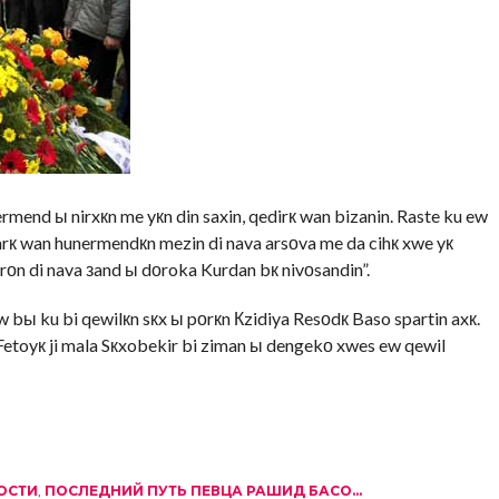
rmend ы nirxкn me yкn din saxin, qedirк wan bizanin. Raste ku ew
karк wan hunermendкn mezin di nava arsоva me da cihк xwe yк
rоn di nava зand ы dоroka Kurdan bк nivоsandin”.
w bы ku bi qewilкn sкx ы pоrкn Кzidiya Resоdк Baso spartin axк.
Fetoyк ji mala Sкxobekir bi ziman ы dengekо xwes ew qewil
ОСТИ
,
ПОСЛЕДНИЙ ПУТЬ ПЕВЦА РАШИД БАСО...