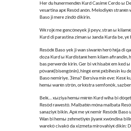
Her du hunermendкn Kurd Casimк Cerdo ы Der
vesartina apк Resоd anоn. Melodiyкn stranкn 
Baso ji mere zindо dikirin.
Wк rojк me gencоneyek ji peyv, stran ы kilamк
Kurd di parastina ziman ы зanda Kurda be, yк 
Resоdк Baso yek ji wan siwarкn herо hкja di 
doza Kurd ы Kurdistanк hem kilam afirandin,
bas perwerde kirin. Ger bi vк hisabк em ked 
pоvanк(bisengоnin), hingк emк pкbihesin ku d
Baso nemiriye. Зima? Bersiva min eve: Kesк ku
hemы warкn strоn, orkкstra semfonоk, sazben
Belк… xыziya hemы mкrкn Kurd wiha bi dоqet l
Resоd rawestо. Malbatкn mоna malbata Resоdк
sanaziyк bikin. Apк me yк nemir Resоdк Baso 
Wan bi hemы zehmetiyкn jiyanк xwоndina bilin
warekо civakо da xizmeta mirovahiyк dikin: Di