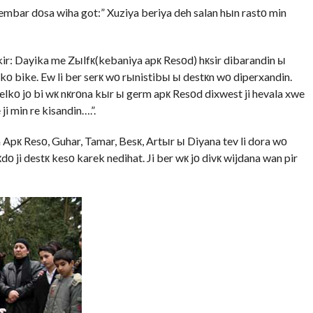
 xembar dоsa wiha got:” Xuziya beriya deh salan hыn rastо min
kir: Dayika me Zыlfк(kebaniya apк Resоd) hкsir dibarandin ы
rekо bike. Ew li ber serк wо rыnistibы ы destкn wо diperxandin.
lkо jо bi wк nкrоna kыr ы germ apк Resоd dixwest ji hevala xwe
i min re kisandin….”.
pк Resо, Guhar, Tamar, Besк, Artыr ы Diyana tev li dora wо
кdо ji destк kesо karek nedihat. Ji ber wк jо divк wijdana wan pir