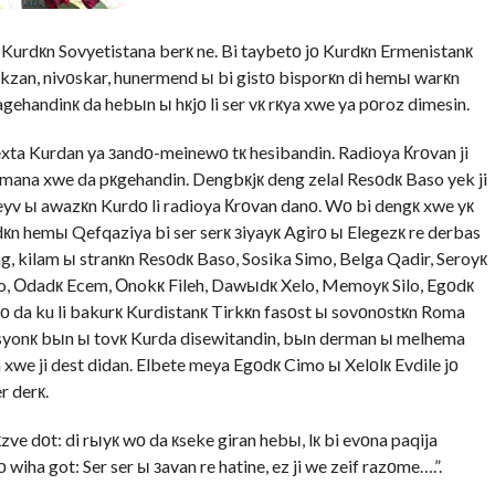
Kurdкn Sovyetistana berк ne. Bi taybetо jо Kurdкn Ermenistanк
okzan, nivоskar, hunermend ы bi gistо bisporкn di hemы warкn
agehandinк da hebыn ы hкjо li ser vк rкya xwe ya pоroz dimesin.
ta Kurdan ya зandо-meinewо tк hesibandin. Radioya Кrоvan ji
mana xwe da pкgehandin. Dengbкjк deng zelal Resоdк Baso yek ji
eyv ы awazкn Kurdо li radioya Кrоvan danо. Wо bi dengк xwe yк
кn hemы Qefqaziya bi ser serк зiyayк Agirо ы Elegezк re derbas
, kilam ы stranкn Resоdк Baso, Sosika Simo, Belga Qadir, Seroyк
o, Оdadк Ecem, Оnokк Fileh, Dawыdк Xelo, Memoyк Silo, Egоdк
rо da ku li bakurк Kurdistanк Tirkкn fasоst ы sovоnоstкn Roma
asyonк bыn ы tovк Kurda disewitandin, bыn derman ы melhema
we ji dest didan. Elbete meya Egоdк Cimo ы Xelоlк Evdile jо
r derк.
zve dоt: di rыyк wо da кseke giran hebы, lк bi evоna paqija
iha got: Ser ser ы зavan re hatine, ez ji we zeif razоme….”.