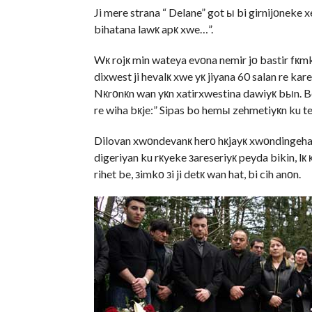
Ji mere strana “ Delane” got ы bi girnijоneke
bihatana lawк apк xwe…”.
Wк rojк min wateya evоna nemir jо bastir fкm
dixwest ji hevalк xwe yк jiyana 60 salan re ka
Nкrоnкn wan yкn xatirxwestina dawiyк bыn. Be
re wiha bкje:” Sipas bo hemы zehmetiyкn ku te j
Dilovan xwоndevanк herо hкjayк xwоndingeha A
digeriyan ku rкyeke зareseriyк peyda bikin, lк 
rihet be, зimkо зi ji detк wan hat, bi cih anоn.