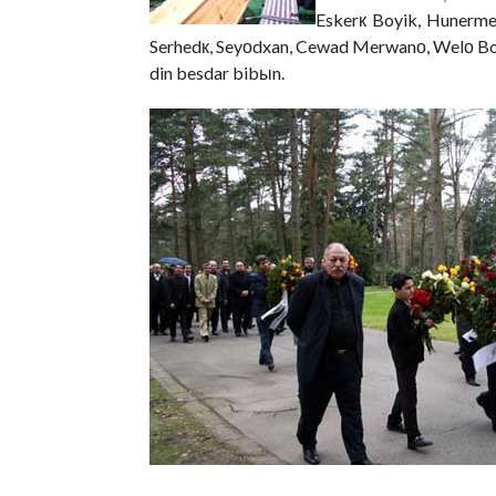
Eskerк Boyik, Hunerme
Serhedк, Seyоdxan, Cewad Merwanо, Welо Botо
din besdar bibыn.