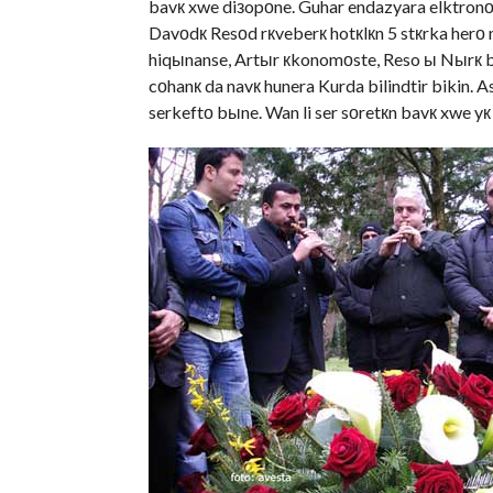
bavк xwe diзopоne. Guhar endazyara elktronо
Davоdк Resоd rкveberк hotкlкn 5 stкrka herо 
hiqыnanse, Artыr кkonomоste, Reso ы Nыrк b
cоhanк da navк hunera Kurda bilindtir bikin. A
serkeftо bыne. Wan li ser sоretкn bavк xwe yк