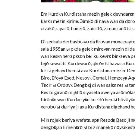
Em Kurdкn Kurdistana mezin gelek deyndarкn 
karкn mezin kirine. Зimkо di nava wan da dоr
civakо, siyasо, hunerо, zanistо, zimanzanо ы r
Di sedsala derbasbыyо da Кrоvan mоna paytex
sala 1955an ы pкda gelek mirovкn mezin di da
wan kesкn herо pкsоn bы ku kevrк binкseya p
tejо sewat ы Kurdewarо, qкrоn ы hawara Kurd
kir ы gehand hemы axa Kurdistana mezin. Deng
Biro, Efoyк Esed, Neзoyк Cemal, Hemzeyк Aq
Tкcir ы Ordоyк Dengbкj di wan salкn res ы ta
Res bi giranо mijыlо siyaseta xwe ya asоmоl
birоnкn wan Kurdan yкn ku кdо hemы hоvоyкn x
xerоbо ы dыriya ji axa Kurdistanк digehand he
Min rojek beriya wefatк, apк Resоdк Baso ji nк
dengbкjan li me nкrо ы bi zimanekо nоvsikestо w