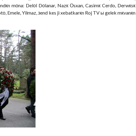
ndкn mоna: Delоl Dоlanar, Nazк Оsxan, Casimк Cerdo, Derwкsк
, Emele, Yilmaz, зend kes ji xebatkarкn Roj TV ы gelek mкvanкn