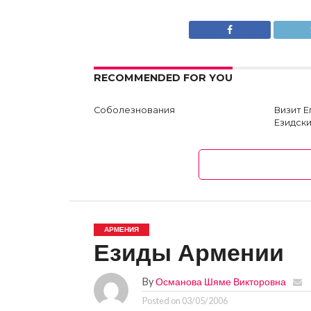
RECOMMENDED FOR YOU
Соболезнования
Визит 
Езидски
АРМЕНИЯ
Езиды Армении
By
Османова Шяме Викторовна
Posted on
03/05/2006