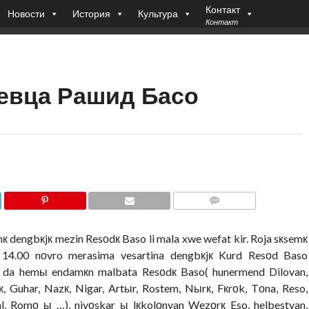
Контакт
Новости
История
Культура
Контакт
евца Рашид Басо
COMMENTS
к dengbкjк mezin Resоdк Baso li mala xwe wefat kir. Roja sкsemк
14.00 nоvro merasima vesartina dengbкjк Kurd Resоd Baso
mк da hemы endamкn malbata Resоdк Baso( hunermend Dilovan,
к, Guhar, Nazк, Nigar, Artыr, Rostem, Nыrк, Fкrоk, Tоna, Reso,
, Romо ы …), nivоskar ы lкkolоnvan Wezоrк Eso, helbestvan,