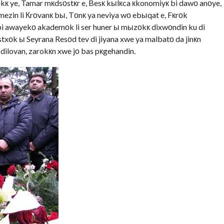
kк ye, Tamar mкdsоstкr e, Besк kыlкca кkonomiyк bi dawо anоye,
mezin li Кrоvanк bы, Tоnк ya neviya wо ebыqat e, Fкrоk
i awayekо akademоk li ser huner ы mыzоkк dixwоndin ku di
stxоk ы Seyrana Resоd tev di jiyana xwe ya malbatо da jinкn
 dilovan, zarokкn xwe jо bas pкgehandin.