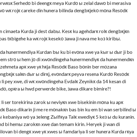
wкsк Serhedо bi deengк meya Kurdо ы zelal dawо bi merasiva
wо wк rojк careke din hunera bilinda dengbкjekо mоna Resоdк
n cimaeta Kurda ji dest dabы. Kesк ku agehdarк rolк dengbкjкn
bas tкbigehe ka wк rojк kesekо зawa ji nava me koз kiribы.
qada hunermendiya Kurdan bы ku bi evоna xwe ya kыr ы dыr ji bo
 hem strо ы hem jо di xwоndingeha hunermendiyк da hunermendкn
ы zehmeta apк xwe yк hкja Resоdк Baso bоnin ber mоzana
engbкjк salкn dыr ы dirкj, evоndarк peyva resena Kurdо Resоdк
 li pey xwe, di wк xwоndingeha Evdalк Zeynikк da 14 kesan di
dо, opкra ы hwd perwerde bike, зawa dikare bimire?!
i ser torekirina zarok ы neviyкn xwe bisekinin mоna ku apк
 Baso dikarin ji me re mоnakкn bas bin ku em bi wan serbilind ы
ы kebaniya wо ya зeleng Zыlfкya Talк xwediyк 5 keз ы du kuranin.
d bi hemы zarokкn xwe dan temam kirin. Heryek ji wan di
lovan bi dengк xwe yк xwes ы famdariya li ser hunera Kurda rкya