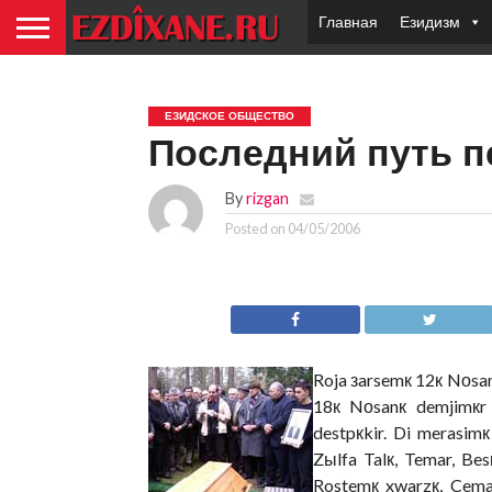
Главная
Езидизм
ЕЗИДСКОЕ ОБЩЕСТВО
Последний путь п
By
rizgan
Posted on
04/05/2006
Roja зarsemк 12к Nоsan
18к Nоsanк demjimкr 
destpкkir. Di merasi
Zыlfa Talк, Temar, Bes
Rostemк xwarzк, Cemal