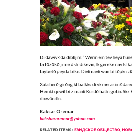
Di dawiyк da dibкjim:” Werin em tev heya hune
bi fоzоkо ji me dыr dikevin, lк gereke nav ы 
taybetо peyda bike. Divк navк wan bi tоpкn zк
Xala herо girоng ы balkкs di vк merasimк da e
Hemы qewil bi zimanк Kurdо hatin gotin. Sкx 
dixwоndin.
Kaksar Oremar
kaksharoremar@yahoo.com
RELATED ITEMS:
ЕЗИДСКОЕ ОБЩЕСТВО
,
НОВ