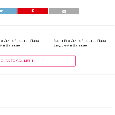
Его Святейшества Папа
Визит Его Святейшества Папа
й в Ватикан
Езидский в Ватикан
CLICK TO COMMENT