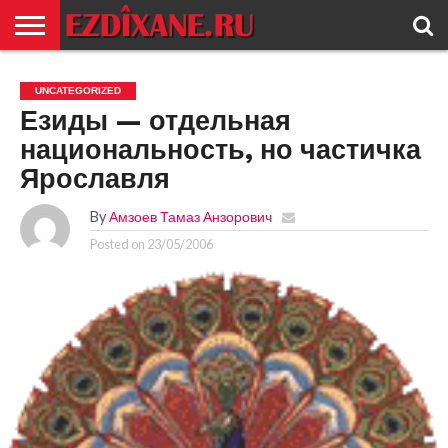
ГЛАВНАЯ
ЕЗИДИЗМ
НОВОСТИ
ИСТОРИЯ
КУЛЬТУРА
КОНТАКТ
UNCATEGORIZED
Езиды — отдельная
национальность, но частичка
Ярославля
By
Амзоев Тамаз Анзорович
Posted on
23/05/2006