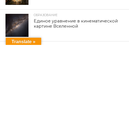
ОБРАЗОВАНИЕ
Единое уравнение в кинематической
картине Вселенной
Translate »
ПОСЛЕДНИЕ НОВОСТИ
К 12-й годовщине кампании
геноцида езидов Синджара по
религиозному признаку, начавшейся
после объявления ИГИЛ о
вторжении в езидские районы и их
уничтожении