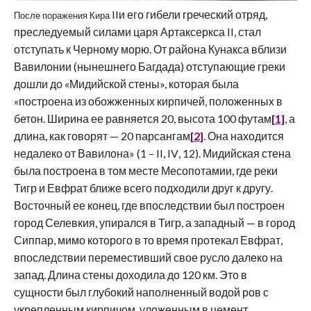
II
и его гибели греческий отряд,
После поражения Кира
преследуемый силами царя Артаксеркса
II
, стал
отступать к Черному морю. От района Кунакса вблизи
Вавилонии (нынешнего Багдада) отступающие греки
дошли до «Мидийской стены», которая была
«построена из обожженных кирпичей, положенных в
бетон. Ширина ее равняется 20, высота 100 футам
[1]
, а
длина, как говорят — 20 парсангам
[2]
. Она находится
недалеко от Вавилона» (1 –
II
,
IV
, 12). Мидийская стена
была построена в том месте Месопотамии, где реки
Тигр и Евфрат ближе всего подходили друг к другу.
Восточный ее конец, где впоследствии был построен
город Селевкия, упирался в Тигр, а западный — в город
Сиппар, мимо которого в то время протекал Евфрат,
впоследствии переместивший свое русло далеко на
запад. Длина стены доходила до 120 км. Это в
сущности был глубокий наполненный водой ров с
укрепленным кирпичом, уложенным в цемент