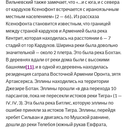
Вильчевский также замечает, что «…и с юга, и с севера
от кардухов Ксенофонт встречается с ираноязычным
местным населением» (2 — 66).. Из рассказа
Ксенофонта становится известным, что границей
между страной кардухов и Арменией была река
Кентрит, которая находилась на расстоянии 6 — 7
стадий от гор Кардухов. Ширина реки была довольно
значительной — около 2 плетра. Это была река Бохтан.
В деревнях вдали от реки дома были с высокими
башнями
[11]
, и в одной из деревень находилась
резиденция сатрапа Восточной Армении Оронта, зятя
Артаксеркса. Эллины находились на территории
Джезире Ботан. Эллины прошли «в два перехода 10
парсангов, пока не пересекли истоков реки Тигра» (1 —
IV
,
IV
, 3). Эта была река Битлис, которую эллины по
ошибке приняли за истоков Тигра. Эллины, перейдя
хребет Сильван и двигаясь по Мушской равнине,
дошли до реки Телебоя (южный рукав Евфрата,