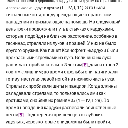
эллины провели в деревнях, а кардухи жгли кругом на горах костры
IV
, I, 11). Это были
и перекликались друг с другом (1 —
сигнальные огни, предупреждающие о вражеском
нападении и призывающие на помощь. На следующий
день греки продолжили путь в стычках с кардухами,
которые, подойдя на близкое расстояние, особенно в
теснинах, стреляли из луков и пращей. У них не было
другого оружия. Как пишет Ксенофонт, «кардухи были
прекрасными стрелками из лука. Величина их лука
равнялась приблизительно 3 локтям
[8]
, длина стрел 2
локтям с лишним; во время стрельбы они натягивали
тетиву, наступая левой ногой на нижнюю часть лука.
Стрелы их пробивали щиты и панцири. Когда эллины
овладевали стрелами, то пользовались ими как
дротиками, снабдив их ремнями» (1 —
IV
,
I
, 28). Во
время нападения кардухи распевали воинственные
песни
[9]
. Подстерегая пришельцев в глубоких
ущельях, через которые они должны были пройти,