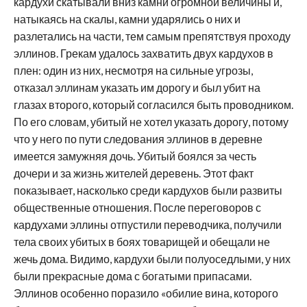
кардухи скатывали вниз камни огромной величины и,
натыкаясь на скалы, камни ударялись о них и
разлетались на части, тем самым препятствуя проходу
эллинов. Грекам удалось захватить двух кардухов в
плен: один из них, несмотря на сильные угрозы,
отказал эллинам указать им дорогу и был убит на
глазах второго, который согласился быть проводником.
По его словам, убитый не хотел указать дорогу, потому
что у него по пути следования эллинов в деревне
имеется замужняя дочь. Убитый боялся за честь
дочери и за жизнь жителей деревень. Этот факт
показывает, насколько среди кардухов были развиты
общественные отношения. После переговоров с
кардухами эллины отпустили переводчика, получили
тела своих убитых в боях товарищей и обещали не
жечь дома. Видимо, кардухи были полуоседлыми, у них
были прекрасные дома с богатыми припасами.
Эллинов особенно поразило «обилие вина, которого