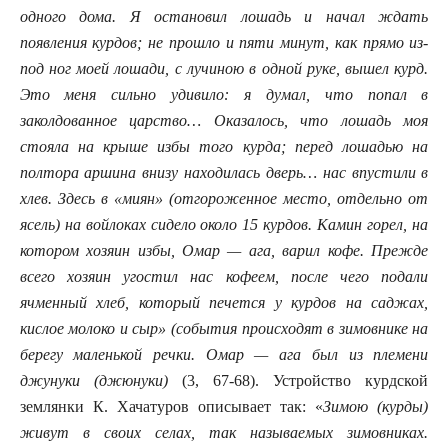
одного дома. Я остановил лошадь и начал ждать
появления курдов; не прошло и пяти минут, как прямо из-
под ног моей лошади, с лучиною в одной руке, вышел курд.
Это меня сильно удивило: я думал, что попал в
заколдованное царство… Оказалось, что лошадь моя
стояла на крыше избы того курда; перед лошадью на
полтора аршина внизу находилась дверь… нас впустили в
хлев. Здесь в «миян» (отгороженное место, отдельно от
ясель) на войлоках сидело около 15 курдов. Камин горел, на
котором хозяин избы, Омар — ага, варил кофе. Прежде
всего хозяин угостил нас кофеем, после чего подали
ячменный хлеб, который печется у курдов на саджах,
кислое молоко и сыр» (события происходят в зимовнике на
берегу маленькой речки. Омар — ага был из племени
джунуки (джюнуки)
(3, 67-68). Устройство курдской
землянки К. Хачатуров описывает так: «
Зимою (курды)
живут в своих селах, так называемых зимовниках.