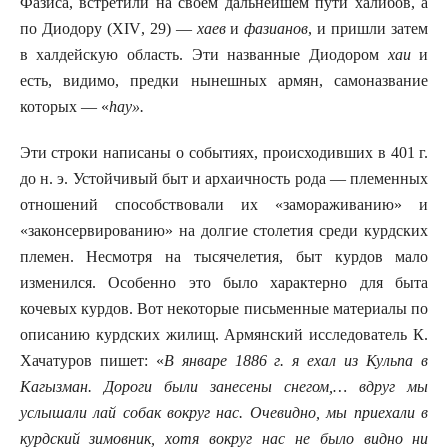
Фазиса, встретили на своем дальнейшем пути халибов, а
по Диодору (
XIV
, 29) —
хаев
и
фазианов
, и пришли затем
в халдейскую область. Эти названные Диодором
хаи
и
есть, видимо, предки нынешных армян, самоназвание
которых — «
hay
».
Эти строки написаны о событиях, происходивших в 401 г.
до н. э. Устойчивый быт и архаичность рода — племенных
отношений способствовали их «замораживанию» и
«законсервированию» на долгие столетия среди курдских
племен. Несмотря на тысячелетия, быт курдов мало
изменился. Особенно это было характерно для быта
кочевых курдов. Вот некоторые письменные материалы по
описанию курдских жилищ. Армянский исследователь К.
Хачатуров пишет: «
В январе 1886 г. я ехал из Кульпа в
Кагызман. Дороги были занесены снегом,… вдруг мы
услышали лай собак вокруг нас. Очевидно, мы приехали в
курдский зимовник, хотя вокруг нас не было видно ни