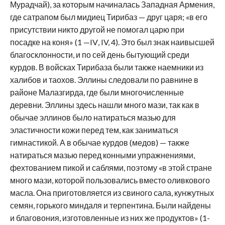
Мурадчай), за которым начиналась Западная Армения,
где сатрапом был мидиец Тирибаз — друг царя; «в его
присутствии никто другой не помогал царю при
посадке на коня» (1 —
IV
, IV, 4). Это был знак наивысшей
благосклонности, и по сей день бытующий среди
курдов. В войсках Тирибаза были также наемники из
халибов и таохов. Эллины следовали по равнине в
районе Малазгирда, где были многочисленные
деревни. Эллины здесь нашли много мази, так как в
обычае эллинов было натираться мазью для
эластичности кожи перед тем, как заниматься
гимнастикой. А в обычае курдов (медов) — также
натираться мазью перед конными упражнениями,
фехтованием пикой и саблями, поэтому «в этой стране
много мази, которой пользовались вместо оливкового
масла. Она приготовляется из свиного сала, кунжутных
семян, горького миндаля и терпентина. Были найдены
и благовония, изготовленные из них же продуктов» (1-