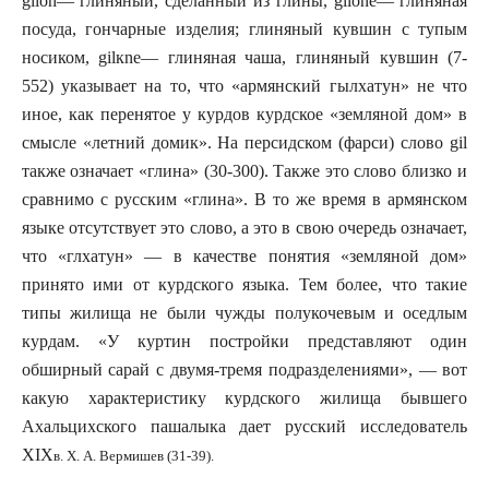
gil
о
n
— глиняный, сделанный из глины,
gil
о
ne
— глиняная
посуда, гончарные изделия; глиняный кувшин с тупым
носиком,
gil
к
ne
— глиняная чаша, глиняный кувшин (7-
552) указывает на то, что «армянский гылхатун» не что
иное, как перенятое у курдов курдское «земляной дом» в
смысле «летний домик». На персидском (фарси) слово
gil
также означает «глина» (30-300). Также это слово близко и
сравнимо с русским «глина». В то же время в армянском
языке отсутствует это слово, а это в свою очередь означает,
что «глхатун» — в качестве понятия «земляной дом»
принято ими от курдского языка. Тем более, что такие
типы жилища не были чужды полукочевым и оседлым
курдам. «У куртин постройки представляют один
обширный сарай с двумя-тремя подразделениями», — вот
какую характеристику курдского жилища бывшего
Ахальцихского пашалыка дает русский исследователь
XIX
в. Х. А. Вермишев (31-39).