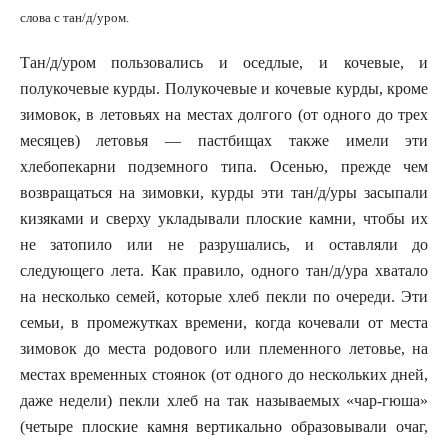
слова с тан/д/уром.
Тан/д/уром пользовались и оседлые, и кочевые, и
полукочевые курды. Полукочевые и кочевые курды, кроме
зимовок, в летовьях на местах долгого (от одного до трех
месяцев) летовья — пастбищах также имели эти
хлебопекарни подземного типа. Осенью, прежде чем
возвращаться на зимовки, курды эти тан/д/уры засыпали
кизяками и сверху укладывали плоские камни, чтобы их
не затопило или не разрушались, и оставляли до
следующего лета. Как правило, одного тан/д/ура хватало
на несколько семей, которые хлеб пекли по очереди. Эти
семьи, в промежутках времени, когда кочевали от места
зимовок до места родового или племенного летовье, на
местах временных стоянок (от одного до нескольких дней,
даже недели) пекли хлеб на так называемых «чар-гюша»
(четыре плоские камня вертикально образовывали очаг,