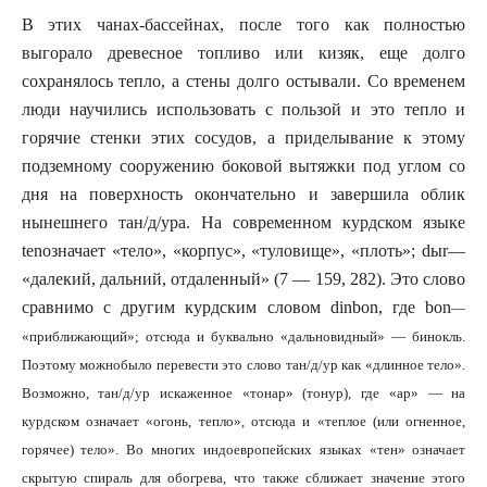
В этих чанах-бассейнах, после того как полностью
выгорало древесное топливо или кизяк, еще долго
сохранялось тепло, а стены долго остывали. Со временем
люди научились использовать с пользой и это тепло и
горячие стенки этих сосудов, а приделывание к этому
подземному сооружению боковой вытяжки под углом со
дня на поверхность окончательно и завершила облик
нынешнего тан/д/ура. На современном курдском языке
ten
означает «тело», «корпус», «туловище», «плоть»;
d
ы
r
—
«далекий, дальний, отдаленный» (7 — 159, 282). Это слово
сравнимо с другим курдским словом
dinb
о
n
, где
b
о
n
—
«приближающий»; отсюда и буквально «дальновидный» — бинокль.
Поэтому можнобыло перевести это слово тан/д/ур как «длинное тело».
Возможно, тан/д/ур искаженное «тонар» (тонур), где «ар» — на
курдском означает «огонь, тепло», отсюда и «теплое (или огненное,
горячее) тело». Во многих индоевропейских языках «тен» означает
скрытую спираль для обогрева, что также сближает значение этого