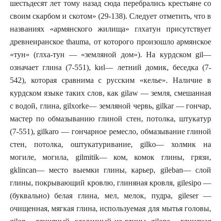
шестьдесят лет тому назад сюда перебрались крестьяне со
своим скарбом и скотом» (29-138). Следует отметить, что в
названиях «армянского жилища» глхатун присутствует
древнеиранское
thauma
, от которого произошло армянское
«тун» (глха-тун — «земляной дом»). На курдском
gil
—
означает глина (7-551),
kиl
— летний домик, беседка (7-
542), которая сравнима с русским «келье». Наличие в
курдском языке таких слов, как
gilaw
— земля, смешанная
с водой, глина,
gilxorke
— земляной червь,
gilkar
— гончар,
мастер по обмазыванию глиной стен, потолка, штукатур
(7-551),
gilkar
о — гончарное ремесло, обмазывание глиной
стен, потолка, оштукатуривание,
gilko
— холмик на
могиле, могила,
gilmitik
— ком, комок глины, грязи,
gklincan
— место выемки глины, карьер,
gileban
— слой
глины, покрывающий кровлю, глиняная кровля,
gilesip
о —
(буквально) белая глина, мел, мелок, пудра,
gileser
—
очищенная, мягкая глина, используемая для мытья головы,