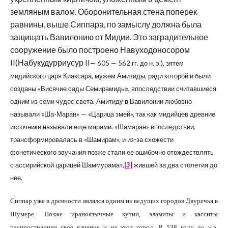
земляным валом. Оборонительная стена поперек
равнины, выше Сиппара, по замыслу должна была
защищать Вавилонию от Мидии. Это заградительное
сооружение было построено Навуходоносором
II
(Набукудурриусур
II
— 605 — 562 гг. до н. э.), зятем
мидийского царя Киаксара, мужем Амитиды, ради которой и были
созданы «Висячие сады Семирамиды», впоследствии считавшиеся
одним из семи чудес света. Амитиду в Вавилонии любовно
называли «Ша-Маран» — «Царица змей», так как мидийцев древние
источники называли еще марами. «Шамаран» впоследствии,
трансформировалась в «Шамирам», и из-за схожести
фонетического звучания позже стали ее ошибочно отождествлять
с ассирийской царицей Шаммурамат,
[3]
жившей за два столетия до
нее.
Сиппар уже в древности являлся одним из ведущих городов Двуречья в
Шумере. Позже ираноязычные кутии, эламиты и касситы
распространили свое влияние и на этот город. В 538 году до н.э.