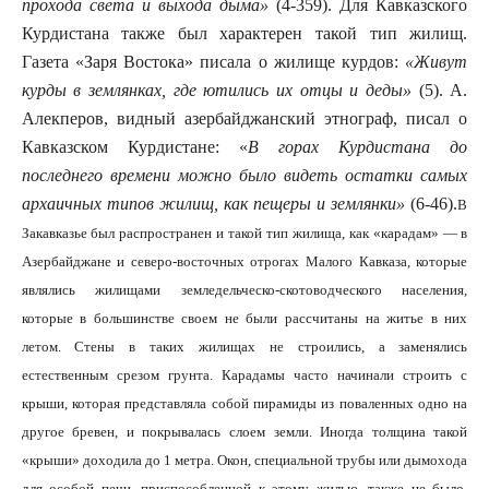
прохода света и выхода дыма»
(4-359). Для Кавказского
Курдистана также был характерен такой тип жилищ.
Газета «Заря Востока» писала о жилище курдов:
«Живут
курды в землянках, где ютились их отцы и деды»
(5). А.
Алекперов, видный азербайджанский этнограф, писал о
Кавказском Курдистане: «
В горах Курдистана до
последнего времени можно было видеть остатки самых
архаичных типов жилищ, как пещеры и землянки»
(6-46).
В
Закавказье был распространен и такой тип жилища, как «карадам» — в
Азербайджане и северо-восточных отрогах Малого Кавказа, которые
являлись жилищами земледельческо-скотоводческого населения,
которые в большинстве своем не были рассчитаны на житье в них
летом. Стены в таких жилищах не строились, а заменялись
естественным срезом грунта. Карадамы часто начинали строить с
крыши, которая представляла собой пирамиды из поваленных одно на
другое бревен, и покрывалась слоем земли. Иногда толщина такой
«крыши» доходила до 1 метра. Окон, специальной трубы или дымохода
для особой печи, приспособленной к этому жилью, также не было.