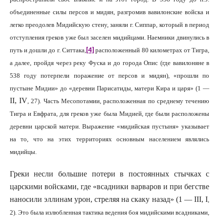
объединенные силы персов и мидян, разгромив вавилонские войска и
легко преодолев Мидийскую стену, заняли г. Сиппар, который в период
отступления греков уже был заселен мидийцами. Наемники двинулись в
[4]
путь и дошли до г. Ситтака,
расположенный 80 километрах от Тигра,
а далее, пройдя через реку Фуска и до города Опис (где вавилоняне в
538 году потерпели поражение от персов и мидян), «прошли по
пустыне Мидии» до «деревни Парисатиды, матери Кира и царя» (1 —
II
,
IV
, 27). Часть Месопотамии, расположенная по среднему течению
Тигра и Евфрата, для греков уже была Мидией, где были расположены
деревни царской матери. Выражение «мидийская пустыня» указывает
на то, что на этих территориях основным населением являлись
мидийцы.
Греки несли большие потери в постоянных стычках с
царскими войсками, где «всадники варваров и при бегстве
наносили эллинам урон, стреляя на скаку назад» (1 —
III
,
I
,
2). Это была излюбленная тактика ведения боя мидийскими всадниками,