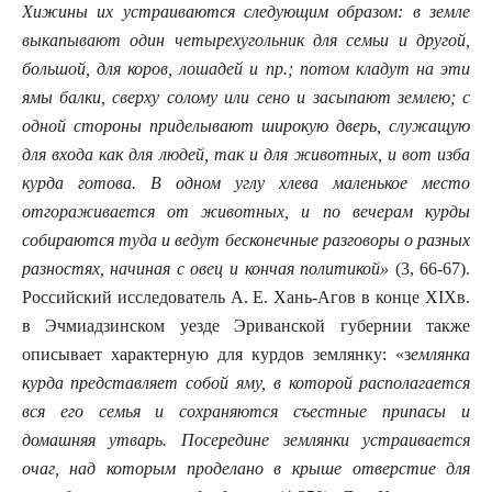
Хижины их устраиваются следующим образом: в земле
выкапывают один четырехугольник для семьи и другой,
большой, для коров, лошадей и пр.; потом кладут на эти
ямы балки, сверху солому или сено и засыпают землею; с
одной стороны приделывают широкую дверь, служащую
для входа как для людей, так и для животных, и вот изба
курда готова. В одном углу хлева маленькое место
отгораживается от животных, и по вечерам курды
собираются туда и ведут бесконечные разговоры о разных
разностях, начиная с овец и кончая политикой»
(3, 66-67).
Российский исследователь А. Е. Хань-Агов в конце
XIX
в.
в Эчмиадзинском уезде Эриванской губернии также
описывает характерную для курдов землянку: «з
емлянка
курда представляет собой яму, в которой располагается
вся его семья и сохраняются съестные припасы и
домашняя утварь. Посередине землянки устраивается
очаг, над которым проделано в крыше отверстие для