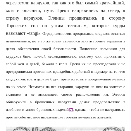
через земли кардухов, так как это был самый кратчайший,
хотя и опасный, путь. Греки направились на север, в
страну кардухов. Эллины продвигались в сторону
Торосских гор по узким теснинам, которые курды
называют «
tangi
». Отряд наемников, продвигаясь, старался остаться
незамеченным, но в то же время стремился занять горные вершины в
целях обеспечения своей безопасности. Появление наемников для
кардухов было полной неожиданностью, поэтому они, прихватив с
собой жен и детей, бежали в горы. Греки их не преследовали и не
предпринимали против них враждебных действий в надежде на то, что
кардухи как враги царя не будут препятствовать продвижению эллинов
по их земле. Несмотря на все старания, кардухи не шли на контакт с
эллинами и не выказывали своего расположения им. Эллины
обнаружили в брошенных кардухами домах продовольствие в
изобилии и много бронзовых изделий
[7]
, однако, чтобы не настраивать
против себя местное население, не трогали имущество жителей.