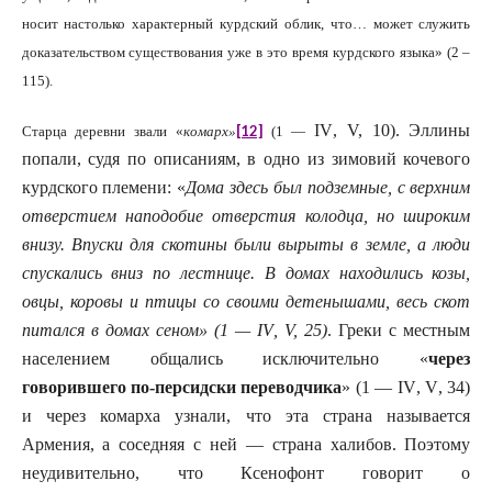
носит настолько характерный курдский облик, что… может служить
доказательством существования уже в это время курдского языка» (2 –
115).
IV
, V, 10). Эллины
[12]
Старца деревни звали «
комарх»
(1 —
попали, судя по описаниям, в одно из зимовий кочевого
курдского племени: «
Дома здесь был подземные, с верхним
отверстием наподобие отверстия колодца, но широким
внизу. Впуски для скотины были вырыты в земле, а люди
спускались вниз по лестнице. В домах находились козы,
овцы, коровы и птицы со своими детенышами, весь скот
питался в домах сеном» (1 —
IV
, V, 25)
. Греки с местным
населением общались исключительно «
через
говорившего по-персидски переводчика
» (1 —
IV
,
V
, 34)
и через комарха узнали, что эта страна называется
Армения, а соседняя с ней — страна халибов. Поэтому
неудивительно, что Ксенофонт говорит о