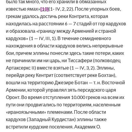
было так много, что его хранили в обмазанных
известью ямах»
[10]
(1-
IV
, 2, 22). После упорных боев,
грекам удалось достичь реки Контрита, которая
находилась на расстоянии 6 — 7 стадий от гор кардухов
и образовала «границу между Арменией и страной
кардухов» (1 —
IV
,
III
, 1). В течение семидневного
нахождения в области кардухов велись непрерывные
бои, причем эллины понесли здесь такие потери, каких
не причинили им ни царь, ни Тиссафери (полководец
Артаксеркс
II
) вместе взятые (1 —
IV
, 3, 2). Эллины,
перейдя реку Кентрит (соответствует реке Бохтан),
вошли на территорию Джезире Ботан — т. н. Восточной
Армении, которой управлял зять персидского царя
Оронт. Во время отступления 10.000 греков на всем их
пути они продвигались по территориям, населенным
«ираноязычными» племенами. После области
кардухов (Западный Курдистан) эллины также
встретили курдские поселения. Академик О.