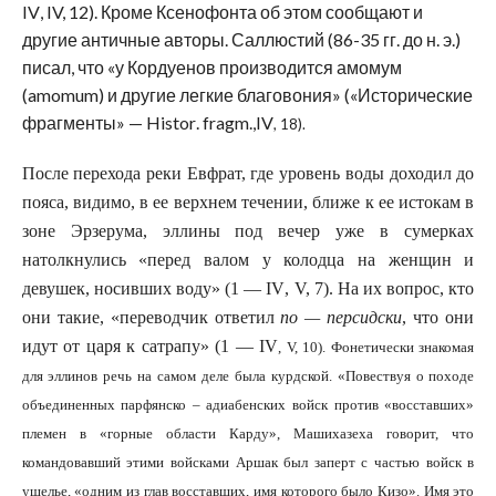
IV
, IV, 12). Кроме Ксенофонта об этом сообщают и
другие античные авторы. Саллюстий (86-35 гг. до н. э.)
писал, что «у Кордуенов производится амомум
(
amomu
m
) и другие легкие благовония» («Исторические
фрагменты» —
Histor
.
fragm
.,
IV
, 18).
После перехода реки Евфрат, где уровень воды доходил до
пояса, видимо, в ее верхнем течении, ближе к ее истокам в
зоне Эрзерума, эллины под вечер уже в сумерках
натолкнулись «перед валом у колодца на женщин и
девушек, носивших воду» (1 —
IV
, V, 7). На их вопрос, кто
они такие, «переводчик ответил
по — персидски
, что они
идут от царя к сатрапу» (1 —
IV
, V, 10). Фонетически знакомая
для эллинов речь на самом деле была курдской. «Повествуя о походе
объединенных парфянско – адиабенских войск против «восставших»
племен в «горные области Карду», Машихазеха говорит, что
командовавший этими войсками Аршак был заперт с частью войск в
ущелье, «одним из глав восставших, имя которого было Кизо». Имя это