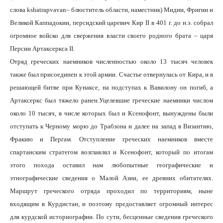
слова kshatrapvavan– блюститель области, наместник) Мидии, Фригии и
Великой Каппадокии, персидский царевич Кир II
в 401 г. до н.э. собрал
огромное войско для свержения власти своего родного брата – царя
Персии Артаксеркса II.
Отряд греческих наемников численностью около 13 тысяч человек
также был присоединен к этой армии. Счастье отвернулась от Кира, и в
решающей битве при Кунаксе, на подступах к Вавилону он погиб, а
Артаксеркс был тяжело ранен.
Уцелевшие греческие наемники числом
около 10 тысяч, в числе которых был и Ксенофонт, вынуждены были
отступать к Черному морю до Трабзона и далее на запад в Византию,
Фракию и Пергам. Отступление греческих наемников вместе
спартанским стратегом возглавлял и Ксенофонт, который по итогам
этого похода оставил нам любопытные географические и
этнографические сведения о Малой Азии, ее древних обитателях.
Маршрут греческого отряда проходил по территориям, ныне
входящим в Курдистан, и поэтому предоставляет огромный интерес
для курдской историографии. По сути, бесценные сведения греческого