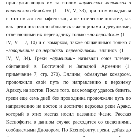
прислуживающих им за столом
«арменских мальчиках в
варварских одеждах
» (1 —
IV
,
V
, 33), при этом вкладывая
в этот смысл географическое, а не этническое понятие, так
как греки постоянно общались с женщинами и девушками,
отвечающими их переводчику только «
по-персидски
» (1 —
IV
,
V
— 7, 10) и с комархом, также общавшимся только с
«
говорившим по-персидски переводчиком»
эллинов (1 —
IV
,
V
, 34). Греки «
арменами
» называли союз племен,
обитавший в Восточной и Западной Армении (1-
примечание 7, стр. 270). Эллины, обманутые комархом,
продолжили свой путь по направлению к верхнему
Араксу, на восток. После того, как комарху удалось бежать,
греки еще семь дней без проводника продолжали путь по
направлению на восток и достигли верховья реки Аракс,
который в этих местах носил название Фазис. Рассказ
Ксенофонта в данном случае расходится со сведениями,
сообщаемыми Диодором. По Ксенофонту, греки, дойдя до