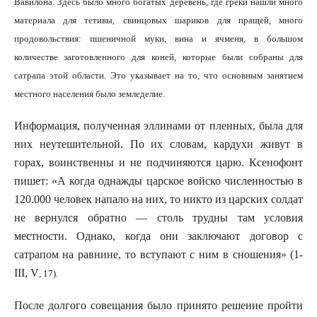
Вавилона. Здесь было много богатых деревень, где греки нашли много
материала для тетивы, свинцовых шариков для пращей, много
продовольствия: пшеничной муки, вина и ячменя, в большом
количестве заготовленного для коней, которые были собраны для
сатрапа этой области. Это указывает на то, что основным занятием
местного населения было земледелие.
Информация, полученная эллинами от пленных, была для
них неутешительной. По их словам, кардухи живут в
горах, воинственны и не подчиняются царю. Ксенофонт
пишет: «А когда однажды царское войско численностью в
120.000 человек напало на них, то никто из царских солдат
не вернулся обратно — столь трудны там условия
местности. Однако, когда они заключают договор с
сатрапом на равнине, то вступают с ним в сношения» (1-
III,
V
, 17).
После долгого совещания было принято решение пройти