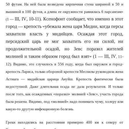
50 футам. На ней была возведена кирпичная стена шириной в 50 и
вышиной в 100 футов, а длина ее окружности равнялась 6 парсангам»
III
,
IV
, 10-11). Ксенофонт сообщает, что именно в этот
(1 —
город — крепость «убежала жена царя Мидии, когда персы
захватили власть у мидийцев. Осаждая этот город,
персидский царь не мог захватить его ни силой, ни
продолжительной осадой, но Зевс поразил жителей
молнией и таким образом город был взят» (1 —
III
,
IV
, 11-
12). Видимо, это случилось в 556 году, когда был окружен и город-
крепость Лариса, только обороной крепости Меспилы руководила жена
Астиага — мидийская царица Ануйш. Крепость фактически была
недоступной. Даже длительная осада не дала результатов. И только
после того, как осажденных «поразил» молнией «Зевс», участь города
была решена. Видимо, под «молнией» надо понимать чуму, холеру или
какую-то другую инфекционную болезнь.
Греки находились на расстоянии примерно 400 км к северу от