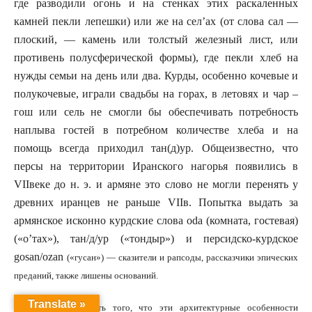
где разводили огонь и на стенках этих раскаленных
камней пекли лепешки) или же на сел’ах (от слова сал —
плоский, — камень или толстый железный лист, или
противень полусферической формы), где пекли хлеб на
нужды семьи на день или два. Курды, особенно кочевые и
полукочевые, играли свадьбы на горах, в летовях и чар –
гош или сель не смогли бы обеспечивать потребность
наплыва гостей в потребном количестве хлеба и на
помощь всегда приходил тан(д)ур. Общеизвестно, что
персы на территории Иранского нагорья появились в
VII
веке до н. э. и армяне это слово не могли перенять у
древних иранцев не раньше
VII
в. Попытка выдать за
армянское исконно курдские слова
oda
(комната, гостевая)
(«о’тах»), тан/д/ур («тондыр») и персидско-курдское
gosan
/
ozan
(«гусан») — сказители и рапсоды, рассказчики эпических
преданий, также лишены оснований.
Translate »
Поэтому очевидность того, что эти архитектурные особенности