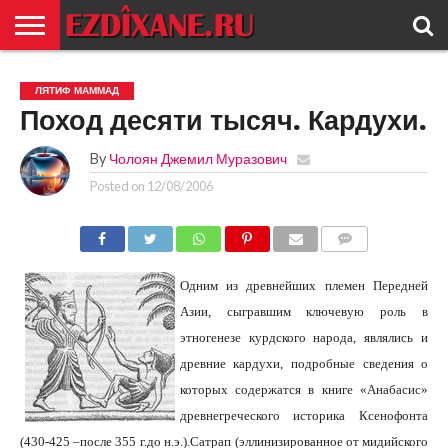
ГЛАВНАЯ
ЕЗИДИЗМ
НОВОСТИ
ИСТОРИЯ
КУЛЬТУРА
КОНТАКТ
ЛЯТИФ МАММАД
Поход десяти тысяч. Кардухи.
By
Чолоян Джемил Муразович
Posted on
12/08/2006
COMMENTS
Одним из древнейших племен Передней
Азии, сыгравшим ключевую роль в
этногенезе курдского народа, являлись и
древние кардухи, подробные сведения о
которых содержатся в книге «Анабасис»
древнегреческого историка Ксенофонта
(430-425 –после 355 г.до н.э.).
Сатрап (эллинизированное от мидийского