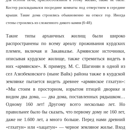
Костер раскладывался посредине комнаты под отверстием в середине
крыши. Такие дома строились обыкновенно на откосе гор. Иногда
стены строились из сложенного дикого камня (6-48).
Такие типы архаичных жилищ были широко
распространены по всему ареалу проживания курдских
племен, включая и Закавказье. Армянские источники,
описывая курдское жилище, также стремиться видеть в
них «армянское». К примеру, М. С. Шагинян в одной из
сел Азизбековского (ныне Вайк) района также в курдской
землянке пытается видеть древнее «армянское глхатун»:
«Мы стоим в просторном, изрытом птицей дворике и
видим два дома, — два дома, поставленных рядышком…
Одному 160 лет! Другому всего несколько лет. Но
правильнее было бы сказать, что первому дому не 160 лет,
даже не 1.600 лет, а много больше. Перед нами древний
«глхатун» или «хацатун» — черное земляное жилье. Вход