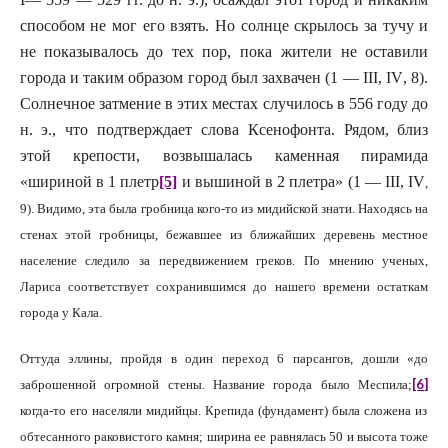
способом не мог его взять. Но солнце скрылось за тучу и
не показывалось до тех пор, пока жители не оставили
города и таким образом город был захвачен (1 —
III
,
IV
, 8).
Солнечное затмение в этих местах случилось в 556 году до
н. э., что подтверждает слова Ксенофонта. Рядом, близ
этой крепости, возвышалась каменная пирамида
«шириной в 1 плетр
[5]
и вышиной в 2 плетра» (1 —
III
,
IV
,
9). Видимо, эта была гробница кого-то из мидийской знати. Находясь на
стенах этой гробницы, бежавшее из ближайших деревень местное
население следило за передвижением греков. По мнению ученых,
Лариса соответствует сохранившимся до нашего времени остаткам
города у Кала.
Оттуда эллины, пройдя в один переход 6 парсангов, дошли «до
[6]
заброшенной огромной стены. Название города было Меспила;
когда-то его населяли мидийцы. Крепида (фундамент) была сложена из
обтесанного раковистого камня; ширина ее равнялась 50 и высота тоже