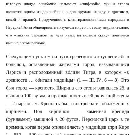
которую иногда ошибочно называют «скифской»: лук и стрела
являются одним из древнейших видов оружия, наряду с дротиком,
пикой и пращей. Прирученность коня ираноязычными народами в
Передней Азии общепринята в научном мире и поэтому неудивительно,
что «тактика стрельбы из лука назад на полном скаку» появилась
именно в этом регионе.
Следующим пунктом на пути греческого отступления был
большой, оставленный жителями город, называвшийся
Лариса и расположенный вблизи Тигра, в котором «в
древности … обитали мидийцы» (1 —
III
,
IV
, 6 — 8). Это
был город — крепость. Ширина его стены равнялась 25, а
вышина 100 футам, а протяженность всей окружной стены
— 2 парсангам. Крепость была построена из обожженных
кирпичей. Под кирпичом — каменная крепида
(фундамент) вышиной в 20 футов. Персидский царь в те
времена, когда персы отняли власть у мидийцев (при Кире
I
— 559 — 529 гг. до н. э.), осаждал этот город и никаким