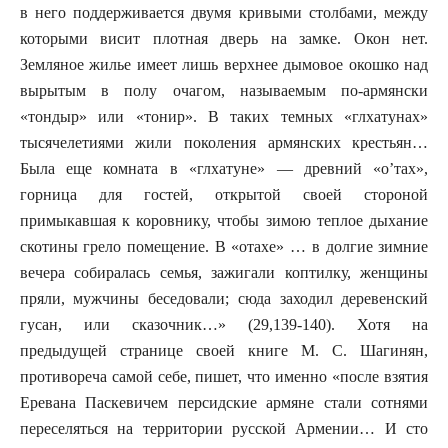
в него поддерживается двумя кривыми столбами, между
которыми висит плотная дверь на замке. Окон нет.
Земляное жилье имеет лишь верхнее дымовое окошко над
вырытым в полу очагом, называемым по-армянски
«тондыр» или «тонир». В таких темных «глхатунах»
тысячелетиями жили поколения армянских крестьян…
Была еще комната в «глхатуне» — древний «о’тах»,
горница для гостей, открытой своей стороной
примыкавшая к коровнику, чтобы зимою теплое дыхание
скотины грело помещение. В «отахе» … в долгие зимние
вечера собиралась семья, зажигали коптилку, женщины
пряли, мужчины беседовали; сюда заходил деревенский
гусан, или сказочник…» (29,139-140). Хотя на
предыдущей странице своей книге М. С. Шагинян,
противореча самой себе, пишет, что именно «после взятия
Еревана Паскевичем персидские армяне стали сотнями
переселяться на территории русской Армении… И сто