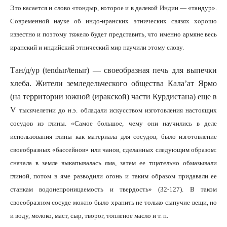
Это касается и слово «тондыр, которое и в далекой Индии — «тандур».
Современной науке об индо-иранских этнических связях хорошо
известно и поэтому тяжело будет представить, что именно армяне весь
иранский и индийский этнический мир научили этому слову.
Тан/д/ур (
tend
ы
r
/
ten
ы
r
) — своеобразная печь для выпечки
хлеба. Жители земледельческого общества Кала’ат Ярмо
(на территории южной (иракской) части Курдистана) еще в
V
тысячелетии до н.э. обладали искусством изготовления настоящих
сосудов из глины. «Самое большое, чему они научились в деле
использования глины как материала для сосудов, было изготовление
своеобразных «бассейнов» или чанов, сделанных следующим образом:
сначала в земле выкапывалась яма, затем ее тщательно обмазывали
глиной, потом в яме разводили огонь и таким образом придавали ее
станкам водонепроницаемость и твердость» (32-127). В таком
своеобразном сосуде можно было хранить не только сыпучие вещи, но
и воду, молоко, маст, сыр, творог, топленое масло и т. п.