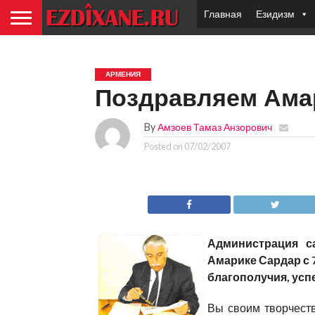
Главная
Езидизм
АРМЕНИЯ
Поздравляем Амар
By
Амзоев Тамаз Анзорович
Posted on
07/02/2007
Администрация 
Амарике Сардар с 
благополучия, усп
Вы своим творчест