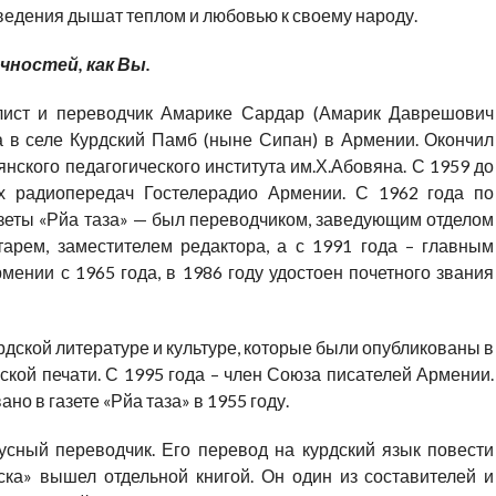
ведения дышат теплом и любовью к своему народу.
чностей, как Вы.
алист и переводчик Амарике Сардар (Амарик Даврешович
 в селе Курдский Памб (ныне Сипан) в Армении. Окончил
нского педагогического института им.Х.Абовяна. С 1959 до
их радиопередач Гостелерадио Армении. С 1962 года по
азеты «Рйа таза» — был переводчиком, заведующим отделом
тарем, заместителем редактора, а с 1991 года – главным
ении с 1965 года, в 1986 году удостоен почетного звания
рдской литературе и культуре, которые были опубликованы в
ской печати. С 1995 года – член Союза писателей Армении.
о в газете «Рйа таза» в 1955 году.
усный переводчик. Его перевод на курдский язык повести
ска» вышел отдельной книгой. Он один из составителей и