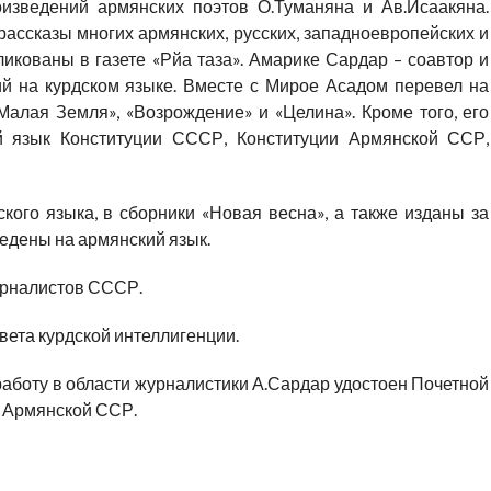
изведений армянских поэтов О.Туманяна и Ав.Исаакяна.
 рассказы многих армянских, русских, западноевропейских и
ликованы в газете «Рйа таза». Амарике Сардар – соавтор и
й на курдском языке. Вместе с Мирое Асадом перевел на
Малая Земля», «Возрождение» и «Целина». Кроме того, его
й язык Конституции СССР, Конституции Армянской ССР,
кого языка, в сборники «Новая весна», а также изданы за
едены на армянский язык.
урналистов СССР.
вета курдской интеллигенции.
работу в области журналистики А.Сардар удостоен Почетной
 Армянской ССР.