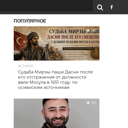
ПОПУЛЯРНОЕ
187
ИСТОРИЯ
Судьба Мирзы-паши Дасни после
его отстранения от должности
вали Мосула в 1651 году: по
османским источникам
157