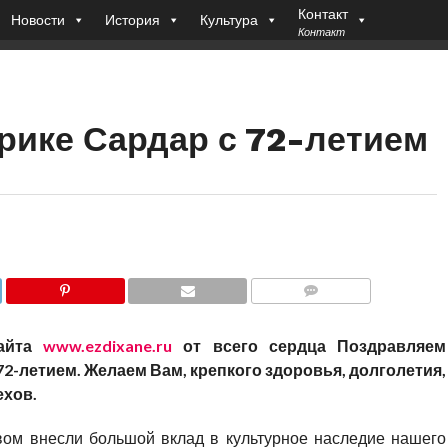
Контакт
Новости
История
Культура
Контакт
ике Сардар с 72-летием
COMMENTS
сайта
www.ezdixane.ru
от всего сердца Поздравляем
72-летием. Желаем Вам, крепкого здоровья, долголетия,
ехов.
вом внесли большой вклад в культурное наследие нашего