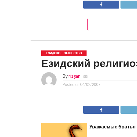
ЕЗИДСКОЕ ОБЩЕСТВО
Езидский религио
By
rizgan
Posted on
04/02/2007
Уважаемые братья 