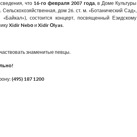
сведения, что
16-го февраля 2007 года
, в Доме Культуры
. Сельскохозяйственная, дом 26. ст. м. «Ботанический Сад»,
 «Байкал»), состоится концерт, посвященный Езидскому
нику
Xidir Nebо
и
Xidir Оlyas
.
участвовать знаменитые певцы.
льно!
фону:
(495) 187 1200
РАЗДНИК В МОСКВЕ!
,
ЕЗИДСКОЕ ОБЩЕСТВО
,
НОВОСТИ