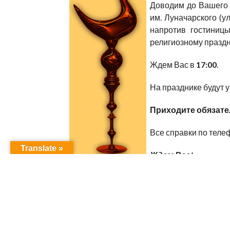
Доводим до Вашего 
им. Луначарского (ул
напротив гостиницы
религиозному празд
Ждем Вас в
17:00
.
На празднике будут 
Приходите обязате
Все справки по теле
Translate »
Ждем Вас!
RELATED ITEMS:
ЕЗИДСКИЙ РЕЛИГИОЗНЫЙ П