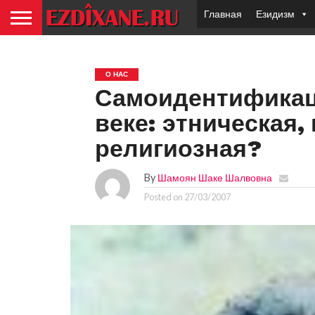
Главная
Езидизм
О НАС
Самоидентификац
веке: этническая,
религиозная?
By
Шамоян Шаке Шалвовна
Posted on
27/03/2007