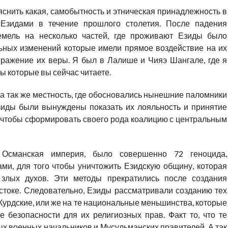
ыяснить какая, самобытность и этническая принадлежность в
Езидами в течение прошлого столетия. После падения
мель на несколько частей, где проживают Езиды было
ьных изменений которые имели прямое воздействие на их
ражение их веры. Я был в Лалише и Чияэ Шангале, где я
ы которые вы сейчас читаете.
а так же местность, где обосновались нынешние паломники
Езиды были вынуждены показать их лояльность и принятие
, чтобы сформировать своего рода коалицию с центральным
 Османская империя, было совершенно 72 геноцида,
и, для того чтобы уничтожить Езидскую общину, которая
 злых духов. Эти методы прекратились после создания
токе. Следовательно, Езиды рассматривали созданию тех
Курдские, или же на те национальные меньшинства, которые
е безопасности для их религиозных прав. Факт то, что те
ых военных начальников и Мусульманских правителей. А так