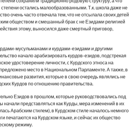
степени сохранили традиционно родовую структуру, а что
й степени остались малообразованными. Т.к. школа даже не
тво очень часто отвечала тем, что не отсылала своих детей
ским обществом и смешанный брак с не Езидами религией
действия этому, выносился даже смертный приговор,
урдами-мусульманами и курдами-езидами и другими
тельство начало арабизировать курдов-езидов, подстрекая
ское удостоверение личности, с Курдского этноса на
предложено место в Национальном Парламенте. А также, в
инансовые развития, которые в свою очередь являлись не
дских Курдов по отношению правительства.
ельно Езидов в прошлом, которые руководствовались под
ы начали представляться как Курды, мера изменений в их
ась Арабским стилем), в Курдском стиле началось немного
иги печатаются на Курдском языке, и сейчас их общество
ескому режиму.