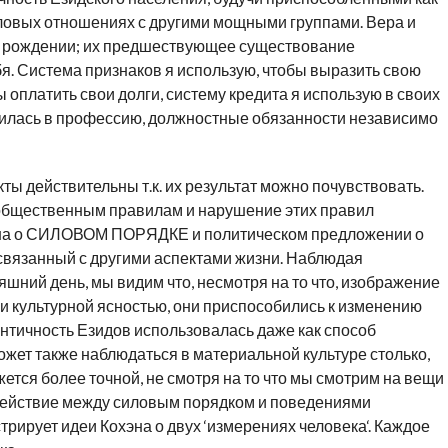
ловых отношениях с другими мощными группами. Вера и
ри рождении; их предшествующее существование
бя. Система признаков я использую, чтобы выразить свою
 оплатить свои долги, систему кредита я использую в своих
нилась в профессию, должностные обязанности независимо
ты действительны т.к. их результат можно почувствовать.
общественным правилам и нарушение этих правил
хэна о СИЛОВОМ ПОРЯДКЕ и политическом предложении о
связанный с другими аспектами жизни. Наблюдая
яшний день, мы видим что, несмотря на то что, изображение
и культурной ясностью, они приспособились к изменению
нтичность Езидов использовалась даже как способ
жет также наблюдаться в материальной культуре столько,
ется более точной, не смотря на то что мы смотрим на вещи
действие между силовым порядком и поведениями
ирует идеи Кохэна о двух ‘измерениях человека‘. Каждое