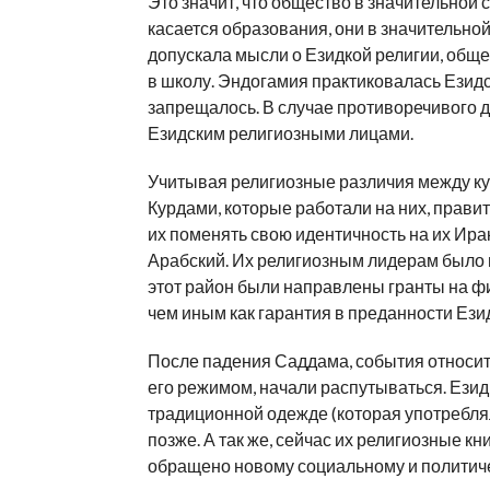
Это значит, что общество в значительной 
касается образования, они в значительно
допускала мысли о Езидкой религии, общес
в школу. Эндогамия практиковалась Езид
запрещалось. В случае противоречивого 
Езидским религиозными лицами.
Учитывая религиозные различия между к
Курдами, которые работали на них, прави
их поменять свою идентичность на их Ирак
Арабский. Их религиозным лидерам было 
этот район были направлены гранты на ф
чем иным как гарантия в преданности Ези
После падения Саддама, события относит
его режимом, начали распутываться. Езид
традиционной одежде (которая употреблял
позже. А так же, сейчас их религиозные кн
обращено новому социальному и политич