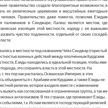
нное правительство создало благоприятные возможности, в
ать их религиозные церемонии и масштабные ежегодные
человек. Правительство даже помогла, позволив Езидам
ля паломников в Синджаре, Лалиш является местом, где
изическая изоляция этой местности, наряду с ее важными
развить чувство подлинности, отдельной от своих соседей,
ласти.
овались в местности под названием Чияэ Синджар (гористый
местностью военных действий между ополченным Курдским
тности, Езиды находились в идеальной позиции, чтобы ими
подхода, это сохранять власть в этой местности. На
 с тех пор как распалась Османская Империя, в этих
сь объединяться с Арабами или Курдами, а также Езиды не
местной религии, которое входило вместе с изменением
ь выжить как согласованная и ограниченная группа, а так же
иозных антагонизмов. В тех странах, где проживают Езиды,
 событиями, т.к. Ислам является господствующей религией.