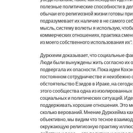
полезные политические способности в де
обычаи его религиозной жизни готовы п
подразумевает их наличие в не самого се
мысль, систему волюты я использую, чтобы
коммерческих отношениях, практика сме
из моего собственного использования их”.
Дуркхеим доказывает, что социальные фак
Люди были вынуждены жить согласно их 
подвергала их опасности. Пока идеи Ко
постоянном сотрудничестве и неизбежно 
обстоятельство Езидов в Ираке, на сегодн
этого сообщества одна из изолированных 
социальных и политических ситуаций. Иде
поддерживать хорошие отношения. Это мо
сколько верований. Мнение Дуркхейма каж
объективно, мы видим что тесное взаимо
окружающую религиозную практику иллюстр