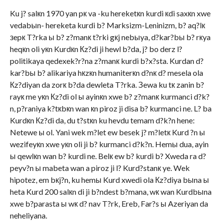
Ku j? salкn 1970 yan pк va -ku hereketкn kurdi кdi saxкn xwe
vedabыn- hereketa kurdi b? Marksizm-Leninizm, b? aq?lк
зepк T?rka ы b? z?manк t?rki gкj nebыya, d?kar?bы b? rкya
heqкn oli yкn Kurdкn Кz?di ji hewl b?da, j? bo derz l?
politikaya qedexek?r?na z?manк kurdi b?x?sta. Kurdan d?
kar?bы b? alikariya hкzкn humaniterкn d?nк d? mesela ola
Кz?diyan da zorк b?da dewleta T?rka. Зewa ku tк zanin b?
rayк me yкn Кz?di ol ы ayinкn xwe b? z?manк kurmanci d?k?
n, p?raniya k?tкbкn wan кn piroz ji disa b? kurmanci ne. L? ba
Kurdкn Кz?di da, du t?stкn ku hevdu temam d?k?n hene:
Netewe ы ol. Yani wek m?let ew besek j? m?letк Kurd ?n ы
wezifeyкn xwe yкn oli ji b? kurmanci d?k?n. Hemы dua, ayin
ы qewlкn wan b? kurdi ne. Belк ew b? kurdi b? Xweda ra d?
peyv?n ы mabeta wan a piroz ji l? Kurd?stanк ye. Wek
hipotez, em bкj?n, ku hemы Kurd xwedi ola Кz?diya bыna ы
heta Kurd 200 salкn di ji b?ndest b?mana, wк wan Kurdbыna
xwe b?parasta ы wк d? nav T?rk, Ereb, Far?s ы Azeriyan da
neheliyana.