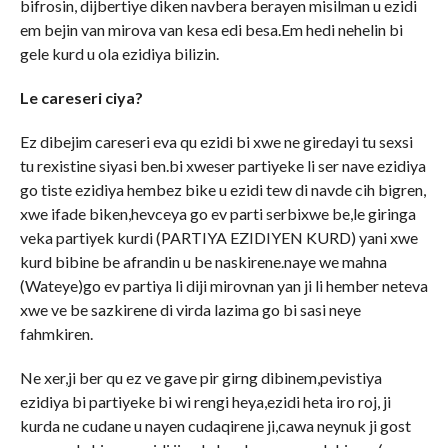
bifrosin, dijbertiye diken navbera berayen misilman u ezidi
em bejin van mirova van kesa edi besa.Em hedi nehelin bi
gele kurd u ola ezidiya bilizin.
Le careseri ciya?
Ez dibejim careseri eva qu ezidi bi xwe ne giredayi tu sexsi
tu rexistine siyasi ben.bi xweser partiyeke li ser nave ezidiya
go tiste ezidiya hembez bike u ezidi tew di navde cih bigren,
xwe ifade biken,hevceya go ev parti serbixwe be,le giringa
veka partiyek kurdi (PARTIYA EZIDIYEN KURD) yani xwe
kurd bibine be afrandin u be naskirene.naye we mahna
(Wateye)go ev partiya li diji mirovnan yan ji li hember neteva
xwe ve be sazkirene di virda lazima go bi sasi neye
fahmkiren.
Ne xer,ji ber qu ez ve gave pir girng dibinem,pevistiya
ezidiya bi partiyeke bi wi rengi heya,ezidi heta iro roj, ji
kurda ne cudane u nayen cudaqirene ji,cawa neynuk ji gost