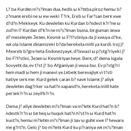
L? ba Kurdкn m?s?lman dua, hedis ы k?tкba piroz hemы b?
z?manк erebi ne ы ew weki T?rk, Ereb ы Far?san berк xwe
d?d?n Mekkeyк. Ku dewletкn ku Kurdan b?ndest k?r?ne ы
zul?m l? Kurdan d?k?n ne m?s?lman bыna, bк guman зewa
d? meseleyкn Зeзen, Kesmir ы F?l?stiniya da ji xwuya d?ke,
wк ola Islamк dinamizeki b?da hereketa milli ya kurdi. Iroj j?
Mexreb b?gre heta Endonezyayк, d?lxwazi ы p?stg?riyeki j?
bo F?l?stini, Зeзen ы Kesmiriyan heye. Berк, d? dema isgala
Sovyetк da, ev t?st j? bo Afganiyan ji wusa bы. Ev p?stg?ri
hem madi ы hem ji manevi ye.Lкbelк berevajiyк vi t?sti
hatiye serк me: Kurd gelek caran b? navк Islamк j? aliyк
dewletкn dag?rker va hat?n xapand?n, hereketa milli hate
perзek?r?n ы zeyifk?r?n.
Dema j? aliyк dewletкn m?s?lman va m?letк Kurd hat?n b?
ndestk?r?n ы bк heq ы huquk hat?n h?st?n ы Kurd hat?n
kust?n, hemы m?letкn m?s?lman ji зav ы guhк xwe l? hewara
me g?rt?n. Gelo j? bo m?letк Kurd ku p?raniya wк m?s?lman