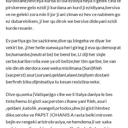
kьrdistane,hevceya kurda bi ola ezidiya heya li gelek ciha te
pirskerene gelo ezidi ji kurdana an kurd ji ezidiyana,bersiva
ve ne geleki zora min li jor ji ani ziman ez hev ce nabinem go
ez dubarebikem, ji ber qu dirok we bersive dide.yani ezidi
kurde resanin .
Ev partiya go be sazkirene,dive qu bingeha ve diyar be
vekiri be. ,ji her helle xuewa,ya heri giring ji eva qu demoqrat
be,humanbe,(neutral be) be bend be, LI diji her siqle
serbe,karibe rolla xwe ya oli belize,her tim qaribe, be van
ole din eh derdora xwe weka misilmana (Suni)fileh
(xacperst) asuri,suryani,qeldani,alawi,teqliyen dostani
berfireh bike.dijminatiya tu kesan rexistina neke.
Dive qu,weka (Vatiqan)go cihe we li Italya daniya le bes
tiste/hemu bi gisti xacpersten cihane yani fileh, asuri
,qeldani ,katolik ,evangeli,ortodox,uhw,bi gisti himbez
dike.seroke ve PAPST JOHANIS A rasta belki miroven
bejin ev rengeki aristrokrasiya, ne hemdema,li ser xaka