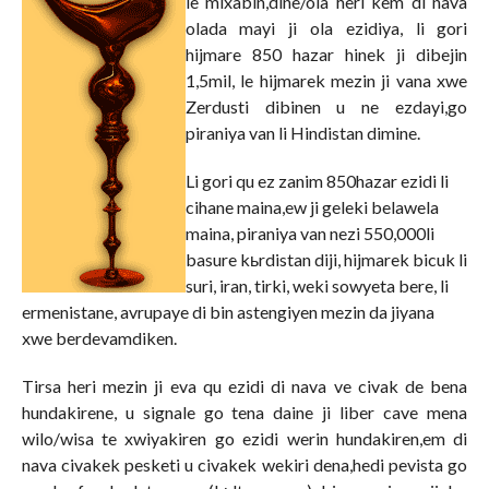
le mixabin,dine/ola heri kem di nava
olada mayi ji ola ezidiya, li gori
hijmare 850 hazar hinek ji dibejin
1,5mil, le hijmarek mezin ji vana xwe
Zerdusti dibinen u ne ezdayi,go
piraniya van li Hindistan dimine.
Li gori qu ez zanim 850hazar ezidi li
cihane maina,ew ji geleki belawela
maina, piraniya van nezi 550,000li
basure kьrdistan diji, hijmarek bicuk li
suri, iran, tirki, weki sowyeta bere, li
ermenistane, avrupaye di bin astengiyen mezin da jiyana
xwe berdevamdiken.
Tirsa heri mezin ji eva qu ezidi di nava ve civak de bena
hundakirene, u signale go tena daine ji liber cave mena
wilo/wisa te xwiyakiren go ezidi werin hundakiren,em di
nava civakek pesketi u civakek wekiri dena,hedi pevista go