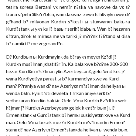
tesira soresa Berzani yк nem?r n?ska va navxwe da vк s?
trana s?pehi зкk?r?bыn, wan daxwaz, xewn ы hкviyкn xwe d?
g?hand b? milyonan Kurdкn s?kesti ы stuxwarкn bakыra
Kurd?stanк ы yкn ku l? basыr serih?ldabыn. Wan b? hezaran
s?tran, зirok ы mirasa me ya tarixi j? m?r?nк f?l?tand ы disa
b? camкri l? me vegerand?n.
D? Kurdbыn ы Kurdmayinк da b?rayкn meyкn Кz?di j?
Kurdкn mus?lman jкhatit?r ?n. Ka bala xwe b?d?ne 200-300
hezar Kurdкn m?s?lman yкn Azerbeycanк, gelo зend kes j?
wana Kurdiyetiya parast ы b? kurmanciya xwe va Kurd
man? P?raniya wan d? nav Azeriyкn m?s?lman da heliyan ы
wenda bыn. Eyni t?sti dewleta T?rkan aniye serк b?
sedhezaran Kurdкn bakыr. Gelo з?ma Kurdкn Кz?di ku wek
h?jmar j? Kurdкn Azerbeycanк gelek kкmt?r bыn ji, l?
Ermenistanк ы Gurc?stanк b? hemы xusisiyetкn xwe va Kurd
man. Gelo з?ma besek mez?n Kurdкn m?s?lman кn Ermen?
stanк d? nav Azeriyкn Ermen?stanкda heliyan ы wenda bыn.