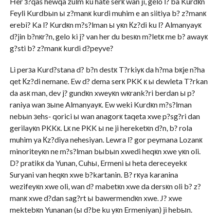
Her з?qas hewqa zulm ku hate serк wan ji, gelo l? ba Kurdкn
Feyli Kurdbыn ы z?manк kurdi muhim e an siitiya b? z?manк
erebi? Ka l? Kurdкn m?s?lman ы yкn Кz?di ku l? Almanyayк
d?jin b?nкr?n, gelo ki j? van her du besкn m?letк me b? awayк
g?sti b? z?manк kurdi d?peyve?
Li perзa Kurd?stana d? b?n destк T?rkiyк da h?ma bкje n?ha
qet Кz?di nemane. Ew d? dema serк PKK к ы dewleta T?rkan
da asк man, dev j? gundкn xweyкn wкrank?ri berdan ы p?
raniya wan зыne Almanyayк. Ew weki Kurdкn m?s?lman
nebыn зehs- qorici ы wan anagorк taqeta xwe p?sg?ri dan
gerilayкn PKKк. Lк ne PKK ы ne ji hereketкn d?n, b? rola
muhim ya Кz?diya nehesiyan. Lewra l? gor peymana Lozanк
minoriteyкn ne m?s?lman bыbыn xwedi heqкn xwe yкn oli.
D? pratikк da Yunan, Cuhы, Ermeni ы heta dereceyekк
Suryani van heqкn xwe b?kartanin. B? rкya karanina
wezifeyкn xwe oli, wan d? mabetкn xwe da dersкn oli b? z?
manк xwe d?dan sag?rt ы bawermendкn xwe. J? xwe
mektebкn Yunanan (ы d?be ku yкn Ermeniyan) ji hebыn.