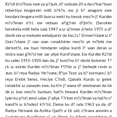
Кz?di bi n?fusa xwe ya p?зыk, d? sedsala 20 a da n?kar?bыn
rкbertiya tevgereki milli b?k?n, ew ji b? anagorк xwe
besdarк tevgera milli bыn ы weki ku besek mez?n j? Kurdкn
m?s?lman k?ri, ew nebыn al?g?rкn d?jm?n. (Serokкn
hereketa milli heta sala 1947 a ы q?smen ji heta 1975 a d?
destк sкx ы meleyкn welatparкz da bы.) L? Ermen?stanк ы l?
Gurc?stanк j? nav wan ronakbirкn mez?n yк m?letк me
derket?n, ew bыn himdarкn vejina kurdi l? wan deran ы
tesira wan g?h?st her зar aliyк Kurd?stanк. Ew Kurdкn Кz?di
ku salкn 1915-1920 dan da, j? kust?na b? destк leskerкn T?
rk ы esirкn Kurdкn m?s?lman f?l?tin ы j? Serhedк revin ы
зыn, b? rкya Radya Yкr?vanк, R?ya Teze ya b? kurmanci, b?
rкya Erebк Semo, Heciyк C?ndi, Qanatк Kurdo ы gelek
ronakbir ы zanayкn xwe, ku h?n j? wana d? sкwixanan da bк
dк ы bav mez?n bыbыn, hat?n hewara Kurdкn m?s?lman
(yкn ku p?sti зend salan j? aliyк T?rkкn m?s?lman va hat?n s?
kand?n ы b?ndest k?r?n). Dema ku d? sala 1963 ya da, d?
Radya Yкrivanк da Aslika Qad?r a 16 sali, s?trana anonim a
“welatк me Kurd?stan e” yк d?got, ku h?ngк ronakbiran j?