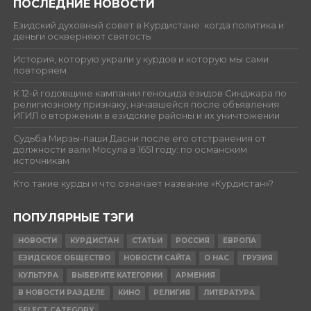
ПОСЛЕДНИЕ НОВОСТИ
Езидский духовный совет в Курдистане: когда политика и
деньги оскверняют святость
История, которую украли у курдов и которую мы сами
повторяем
К 12-й годовщине кампании геноцида езидов Синджара по
религиозному признаку, начавшейся после объявления
ИГИЛ о вторжении в езидские районы и их уничтожении
Судьба Мирзы-паши Дасни после его отстранения от
должности вали Мосула в 1651 году: по османским
источникам
Кто такие курды и что означает название «Курдистан»?
ПОПУЛЯРНЫЕ ТЭГИ
НОВОСТИ
КУРДИСТАН
СТАТЬИ
РОССИЯ
ЕВРОПА
ЕЗИДСКОЕ ОБЩЕСТВО
НОВОСТИ САЙТА
О НАС
ГРУЗИЯ
КУЛЬТУРА
ВЫБЕРИТЕ КАТЕГОРИИ
АРМЕНИЯ
В НОВОСТИ РАЗДЕЛЕ
КИНО
РЕЛИГИЯ
ЛИТЕРАТУРА
SELECT CATEGORY