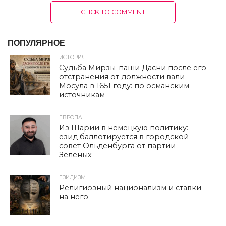
CLICK TO COMMENT
ПОПУЛЯРНОЕ
ИСТОРИЯ
Судьба Мирзы-паши Дасни после его
отстранения от должности вали
Мосула в 1651 году: по османским
источникам
ЕВРОПА
Из Шарии в немецкую политику:
езид баллотируется в городской
совет Ольденбурга от партии
Зеленых
ЕЗИДИЗМ
Религиозный национализм и ставки
на него