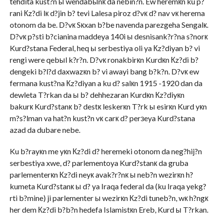
tehdita kust?n ы wendabыnк da nebin?n. Ew heremкn ku p?
rani Кz?di lк d?jin b? tevi Lalesa piroz d?vк d? nav vк herema
otonom da be. D?vк Sкxan b?be navenda parezgeha Sengalк.
D?vк p?sti b?cianina maddeya 140i ы desnisank?r?na s?norк
Kurd?stana Federal, heq ы serbestiya oli ya Кz?diyan b? vi
rengi were qebыl k?r?n. D?vк ronakbirкn Kurdкn Кz?di b?
dengeki b?l?d daxwazкn b? vi awayi bang b?k?n. D?vк ew
fermana kust?na Кz?diyan a ku d? salкn 1915 -1920 dan da
dewleta T?rkan da ы b? dehhezaran Kurdкn Кz?diyкn
bakurк Kurd?stanк b? destк leskerкn T?rk ы esirкn Kurd yкn
m?s?lman va hat?n kust?n vк carк d? perзeya Kurd?stana
azad da dubare nebe.
Ku b?rayкn me yкn Кz?di d? heremeki otonom da neg?hij?n
serbestiya xwe, d? parlementoya Kurd?stanк da gruba
parlementerкn Кz?di neyк avak?r?nк ы neb?n wezirкn h?
kumeta Kurd?stanк ы d? ya Iraqa federal da (ku Iraqa yekg?
rti b?mine) ji parlementer ы wezirкn Кz?di tuneb?n, wк h?ngк
her dem Кz?di b?b?n hedefa Islamistкn Ereb, Kurd ы T?rkan.