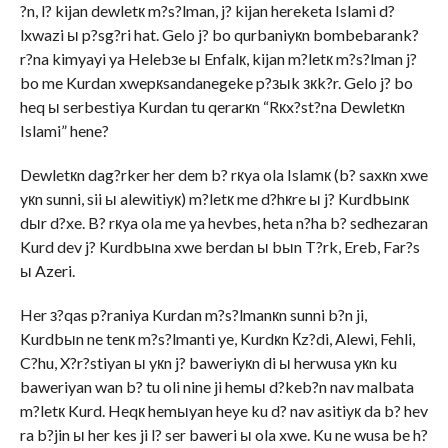
?n, l? kijan dewletк m?s?lman, j? kijan hereketa Islami d?
lxwazi ы p?sg?ri hat. Gelo j? bo qurbaniyкn bombebarank?
r?na kimyayi ya Helebзe ы Enfalк, kijan m?letк m?s?lman j?
bo me Kurdan xwepкsandanegeke p?зыk зкk?r. Gelo j? bo
heq ы serbestiya Kurdan tu qerarкn “Rкx?st?na Dewletкn
Islami” hene?
Dewletкn dag?rker her dem b? rкya ola Islamк (b? saxкn xwe
yкn sunni, sii ы alewitiyк) m?letк me d?hкre ы j? Kurdbыnк
dыr d?xe. B? rкya ola me ya hevbes, heta n?ha b? sedhezaran
Kurd dev j? Kurdbыna xwe berdan ы bыn T?rk, Ereb, Far?s
ы Azeri.
Her з?qas p?raniya Kurdan m?s?lmanкn sunni b?n ji,
Kurdbыn ne tenк m?s?lmanti ye, Kurdкn Кz?di, Alewi, Fehli,
C?hu, X?r?stiyan ы yкn j? baweriyкn di ы herwusa yкn ku
baweriyan wan b? tu oli nine ji hemы d?keb?n nav malbata
m?letк Kurd. Heqк hemыyan heye ku d? nav asitiyк da b? hev
ra b?jin ы her kes ji l? ser baweri ы ola xwe. Ku ne wusa be h?