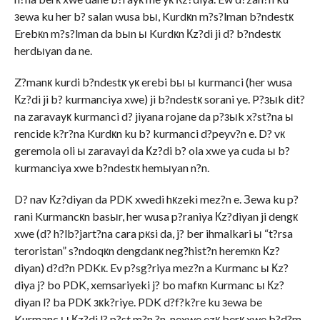
зewa ku her b? salan wusa bы, Kurdкn m?s?lman b?ndestк
Erebкn m?s?lman da bыn ы Kurdкn Кz?di ji d? b?ndestк
herdыyan da ne.
Z?manк kurdi b?ndestк yк erebi bы ы kurmanci (her wusa
Кz?di ji b? kurmanciya xwe) ji b?ndestк sorani ye. P?зыk dit?
na zaravayк kurmanci d? jiyana rojane da p?зыk x?st?na ы
rencide k?r?na Kurdкn ku b? kurmanci d?peyv?n e. D? vк
geremola oli ы zaravayi da Кz?di b? ola xwe ya cuda ы b?
kurmanciya xwe b?ndestк hemыyan n?n.
D? nav Кz?diyan da PDK xwedi hкzeki mez?n e. Зewa ku p?
rani Kurmancкn basыr, her wusa p?raniya Кz?diyan ji dengк
xwe (d? h?lb?jart?na cara pкsi da, j? ber ihmalkari ы “t?rsa
teroristan” s?ndoqкn dengdanк neg?hist?n heremкn Кz?
diyan) d?d?n PDKк. Ev p?sg?riya mez?n a Kurmanc ы Кz?
diya j? bo PDK, xemsariyeki j? bo mafкn Kurmanc ы Кz?
diyan l? ba PDK зкk?riye. PDK d?f?k?re ku зewa be
Kurmanc ы Кz?di l? p?st m?n ?n, nexwe ezк berк xwe b?d?m