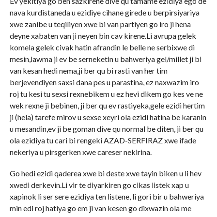
Ev yekitiya go ben sazkirene dive qu tamame ezidiya ego de
nava kurdistaneda u ezidiye cihane girede u berpirsiyariya
xwe zanibe u teqiliyen xwe bi van partiyen go iro ji hena
deyne xabaten van ji neyen bin cav kirene.Li avrupa gelek
komela gelek civak hatin afrandin le belle ne serbixwe di
mesin,lawma ji ev be serneketin u bahweriya gel/millet ji bi
van kesan hedi nema,ji ber qu bi rasti van her tim
berjevendiyen saxsi dana pes u parastina, ez naxwazim iro
roj tu kesi tu sexsi rexnebikem u ez hevi dikem go kes ve ne
wek rexne ji bebinen, ji ber qu ev rastiyeka,gele ezidi hertim
ji (hela) tarefe mirov u sexse xeyri ola ezidi hatina be karanin
u mesandin,ev ji be goman dive qu normal be diten, ji ber qu
ola ezidiya tu cari bi rengeki AZAD-SERFIRAZ xwe ifade
nekeriya u pirsgerken xwe careser nekirina.
Go hedi ezidi qaderea xwe bi deste xwe tayin biken u li hev
xwedi derkevin.Li vir te diyarkiren go cikas listek xap u
xapinok li ser sere ezidiya ten listene, li gori bir u bahweriya
min edi roj hatiya go em ji van kesen go dixwazin ola me