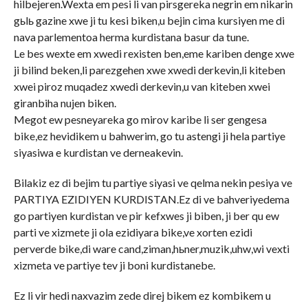
hilbejeren.Wexta em pesi li van pirsgereka negrin em nikarin
gьlь gazine xwe ji tu kesi biken,u bejin cima kursiyen me di
nava parlementoa herma kurdistana basur da tune.
Le bes wexte em xwedi rexisten ben,eme kariben denge xwe
ji bilind beken,li parezgehen xwe xwedi derkevin,li kiteben
xwei piroz muqadez xwedi derkevin,u van kiteben xwei
giranbiha nujen biken.
Megot ew pesneyareka go mirov karibe li ser gengesa
bike,ez hevidikem u bahwerim, go tu astengi ji hela partiye
siyasiwa e kurdistan ve derneakevin.
Bilakiz ez di bejim tu partiye siyasi ve qelma nekin pesiya ve
PARTIYA EZIDIYEN KURDISTAN.Ez di ve bahveriyedema
go partiyen kurdistan ve pir kefxwes ji biben, ji ber qu ew
parti ve xizmete ji ola ezidiyara bike,ve xorten ezidi
perverde bike,di ware cand,ziman,hьner,muzik,uhw,wi vexti
xizmeta ve partiye tev ji boni kurdistanebe.
Ez li vir hedi naxvazim zede direj bikem ez kombikem u