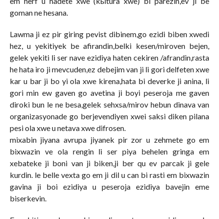
em herf u hadete xwe (kьltura xwe) bi parezin,ev ji be
goman ne hesana.
Lawma ji ez pir giring pevist dibinem,go ezidi biben xwedi
hez, u yekitiyek be afirandin,belki kesen/miroven bejen,
gelek yekiti li ser nave ezidiya haten cekiren /afrandin,rasta
he hata iro ji mevcuden,ez debejim van ji li gori delfeten xwe
kar u bar ji bo yi ola xwe kirena,hata bi deverke ji anina, li
gori min ew gaven go avetina ji boyi peseroja me gaven
diroki bun le ne besa,gelek sehxsa/mirov hebun dinava van
organizasyonade go berjevendiyen xwei saksi diken pilana
pesi ola xwe u netava xwe difrosen.
mixabin jiyana avrupa jiyanek pir zor u zehmete go em
bixwazin ve ola rengin li ser piya behelen gringa em
xebateke ji boni van ji biken,ji ber qu ev parcak ji gele
kurdin. le belle vexta go em ji dil u can bi rasti em bixwazin
gavina ji boi ezidiya u peseroja ezidiya bavejin eme
biserkevin.