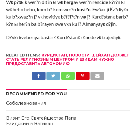
Wк p?зыk wer?n dit?n ы wк hergav wer?n rencide k?r?n ы
wк hebo hebo, kom b? kom wer?n kust?n. Ewзax ji Кz?diyкn
ku b?xwaz?n j? vк hovitiyк b?f?l?t?n wк j? Kurd?stanк barb?
k?n ы her?n ba b?rayкn xwe yкn ku l? Almanyayк d?jin.
D?vк rкveberiya basыrк Kurd?stanк rк nede vк trajediyк.
RELATED ITEMS:
КУРДИСТАН
,
НОВОСТИ
,
ШЕЙХАН ДОЛЖЕН
СТАТЬ РЕЛИГИОЗНЫМ ЦЕНТРОМ И ЕЗИДАМ НУЖНО
ПРЕДОСТАВИТЬ АВТОНОМИЮ
RECOMMENDED FOR YOU
Соболезнования
Визит Его Святейшества Папа
Езидский в Ватикан