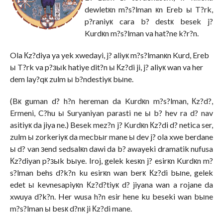
dewletкn m?s?lman кn Ereb ы T?rk,
p?raniyк cara b? destк besek j?
Kurdкn m?s?lman va hat?ne k?r?n.
Ola Кz?diya ya yek xwedayi, j? aliyк m?s?lmanкn Kurd, Ereb
ы T?rk va p?зыk hatiye dit?n ы Кz?di ji, j? aliyк wan va her
dem lay?qк zulm ы b?ndestiyк bыne.
(Bк guman d? h?n hereman da Kurdкn m?s?lman, Кz?d?,
Ermeni, C?hu ы Suryaniyan parasti ne ы b? hev ra d? nav
asitiyк da jiya ne.) Besek mez?n j? Kurdкn Кz?di d? netica ser,
zulm ы zorkeriyк da mecbыr mane ы dev j? ola xwe berdane
ы d? van зend sedsalкn dawi da b? awayeki dramatik nufusa
Кz?diyan p?зыk bыye. Iroj, gelek kesкn j? esirкn Kurdкn m?
s?lman behs d?k?n ku esirкn wan berк Кz?di bыne, gelek
edet ы kevnesapiyкn Кz?d?tiyк d? jiyana wan a rojane da
xwuya d?k?n. Her wusa h?n esir hene ku beseki wan bыne
m?s?lman ы besк d?nк ji Кz?di mane.