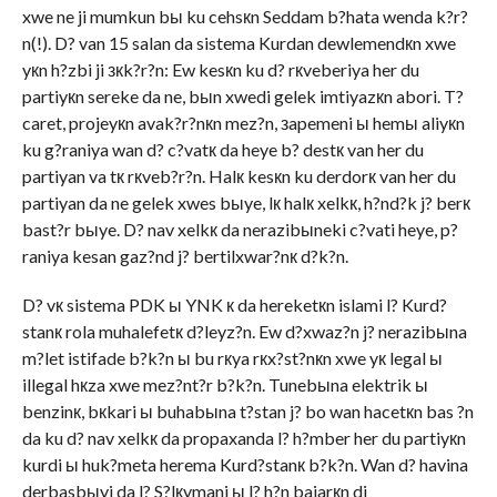
xwe ne ji mumkun bы ku cehsкn Seddam b?hata wenda k?r?
n(!). D? van 15 salan da sistema Kurdan dewlemendкn xwe
yкn h?zbi ji зкk?r?n: Ew kesкn ku d? rкveberiya her du
partiyкn sereke da ne, bыn xwedi gelek imtiyazкn abori. T?
caret, projeyкn avak?r?nкn mez?n, зapemeni ы hemы aliyкn
ku g?raniya wan d? c?vatк da heye b? destк van her du
partiyan va tк rкveb?r?n. Halк kesкn ku derdorк van her du
partiyan da ne gelek xwes bыye, lк halк xelkк, h?nd?k j? berк
bast?r bыye. D? nav xelkк da nerazibыneki c?vati heye, p?
raniya kesan gaz?nd j? bertilxwar?nк d?k?n.
D? vк sistema PDK ы YNK к da hereketкn islami l? Kurd?
stanк rola muhalefetк d?leyz?n. Ew d?xwaz?n j? nerazibыna
m?let istifade b?k?n ы bu rкya rкx?st?nкn xwe yк legal ы
illegal hкza xwe mez?nt?r b?k?n. Tunebыna elektrik ы
benzinк, bкkari ы buhabыna t?stan j? bo wan hacetкn bas ?n
da ku d? nav xelkк da propaxanda l? h?mber her du partiyкn
kurdi ы huk?meta herema Kurd?stanк b?k?n. Wan d? havina
derbasbыyi da l? S?lкymani ы l? h?n bajarкn di