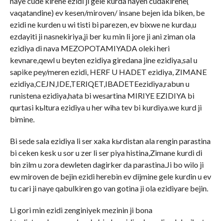
naye cude kirene ezidi ji gele kurda nayen cudakirene(
vaqatandine) ev kesen/miroven/ insane bejen ida biken, be
ezidi ne kurden u wi tisti bi parezen, ev bixwe ne kurda,u
ezdayiti ji nasnekiriya,ji ber ku min li jore ji ani ziman ola
ezidiya di nava MEZOPOTAMIYADA oleki heri
kevnare,qewl u beyten ezidiya giredana jine ezidiya,sal u
sapike pey/meren ezidi, HERF U HADET ezidiya, ZIMANE
ezidiya,CEJN,IDE,TERIQET,IBADETEezidiya,rabun u
runistena ezidiya,hata bi wesartina MIRIYE EZIDIYA bi
qurtasi kьltura ezidiya u her wiha tev bi kurdiya.we kurd ji
bimine.
Bi sede sala ezidiya li ser xaka kьrdistan ala rengin parastina
bi ceken kesk u sor u zer li ser piya histina,Zimane kurdi di
bin zilm u zora dewleten dagirker da parastina.Ji bo wilo ji
ew miroven de bejin ezidi herebin ev dijmine gele kurdin u ev
tu cari ji naye qabulkiren go van gotina ji ola ezidiyare bejin.
Li gori min ezidi zenginiyek mezinin ji bona