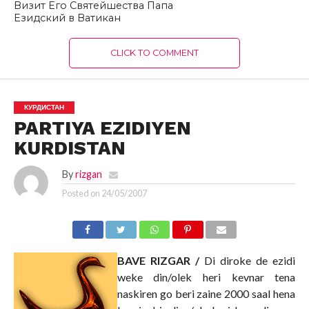
Визит Его Святейшества Папа
Езидский в Ватикан
CLICK TO COMMENT
КУРДИСТАН
PARTIYA EZIDIYEN
KURDISTAN
By
rizgan
Posted on
24/05/2007
BAVE RIZGAR /
Di diroke de ezidi
weke din/olek heri kevnar tena
naskiren go beri zaine 2000 saal hena