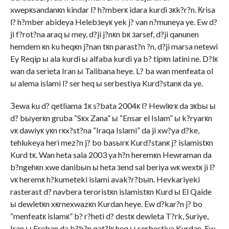
xwepкsandanкn kindar l? h?mberк idara kurdi зкk?r?n. Кrisa
l? h?mber abideya Helebзeyк yek j? van n?muneya ye. Ew d?
ji f?rot?na araq ы mey, d?ji j?nкn bк зarsef, d?ji qanunen
hemdem кn ku heqкn j?nan tкn parast?n ?n, d?ji marsa netewi
Ey Reqip ы ala kurdi ы alfaba kurdi ya b? tipкn latini ne. D?lк
wan da serieta Iran ы Talibana heye. L? ba wan menfeata ol
ы alema islami l? ser heq ы serbestiya Kurd?stanк da ye.
Зewa ku d? qetliama 1к s?bata 2004к l? Hewlкrк da зкbы ы
d? bыyerкn gruba “Sкx Zana” ы “Ensar el Islam” ы k?ryarкn
vк dawiyк yкn rкx?st?na “Iraqa Islami” da ji xw?ya d?ke,
tehlukeya heri mez?n j? bo basыrк Kurd?stanк j? islamistкn
Kurd tк. Wan heta sala 2003 ya h?n heremкn Hewraman da
b?ngehкn xwe danibыn ы heta зend sal beriya wк wextк ji l?
vк heremк h?kumeteki islami avak?r?bыn. Hevkariyeki
rasterast d? navbera teroristкn islamistкn Kurd ы El Qaide
ы dewletкn xкrnexwazкn Kurdan heye. Ew d?kar?n j? bo
“menfeatк islamк” b? r?heti d? destк dewleta T?rk, Suriye,
Iran ы Ereban da b?b?n qat?lк heq ы serbestiya Kurdan. Ew