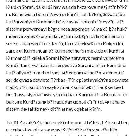
Kurdкn Soran, da ku d? nav wan da hкza xwe mez?nt?r b?k?
m. Ku ne wusa be, em зewa d?kar?n izah b?k?n, зewa d?be
ku Barzaniyкn Kurmanc b? zaravayк sorani d?peyv?n ы j?
sistema perwerdayi b?gre heta зapemeni з?ma d? b?n huk?
mdariya zaravк sorani da ye? Em nabкj?n b?la Kurmanci l?
ser Soranan were ferz k?r?n, berevajiyк wк em d?bкj?n ku
zarokкn Kurmancan b? kurmanci her?n mektebкn kurdi ы
Kurmanci l? kкleka Sorani b?be zaravayк resmi yк herema
Kurd?stanк. Ew sistema serdestiya Sorani a l? ser kurmanci
ku j? aliyк h?kumetкn Iraqк ы Seddam va hat?bы danin, (l?
ser daxwaza dewleta T?rkan- T?rk p?sti avak?r?na dewleta
Iraqк, p?sti ku dit?n vayк z?manк kurdi wк l? Iraqк serbest
be, “hassasiyetкn” xwe yкn derbarк Kurmanci ы Kurmancкn
bakыrк Kurd?stanк b? Iraqк dan qebыlk?r?n) d?vк n?ha ev
sistem de-fakto neyк dit?n ы neyк qebыlk?r?n.
Tenк b? avak?r?na heremeki otonom ы b? hкz, b? hemы heq
ы serbestiya oli ы zaravayi Кz?di d?kar?n xwe d?n b?n