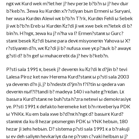
ngк wк Kurd wek m?let her j? hev perзe b?b?n ы j? hev dыr
b?keb?n. Зewa ku Kurdкn x?r?stiyan bыn Ermeni ы Suryani,
her wusa Kurdкn Alewi wк b?b?n T?rk, Kurdкn Fehli ы Sebek
ji wк b?b?n Ereb ы Kurdкn Кz?di ji wк xwe bek m?letek di b?
bin?n. H?ngк, зewa ku j? n?ha va l? Ermen?stanк ы Gurc?
stanк besek Кz?di bыne para devк misyonerкn Yahova ы X?
r?stiyanкn d?n, wк Кz?di ji b? nufusa xwe yк p?зыk b? awayк
g?sti d? b?n gef ы muhaceretк da j? hev b?keb?n.
P?sti sala 1991 к, besek j? deverкn ku Кz?di lк d?jin b? tevi
Lalesa Piroz ket nav Herema Kurd?stanк ы p?sti sala 2003
ya deverкn d?n ji, j? b?ndestк d?jm?n f?l?tin ы qedera van
deverкn nыf?l?tandi b? madeya 140 i va hate g?rкdan. Lк
basыra Kurd?stanк ne buh?sta h?zra netewi ы demokrasiyк
ye. P?sti 1991 к defakto heremeke ket b?n rкveberiya PDK
ы YNKк. Ku em bala xwe b?d?nк h?ngк d? basыrк Kurd?
stanкnк da ku 8 hezar pкsmergкn PDK ы YNK hebыn, 180
hezar ji зehs hebыn. D? sistema p?sti sala 1991 к a b?rakuji
ы ev deh saliyкn hevkariyк da ne p?rsкn c?vaki helbыn ы j?