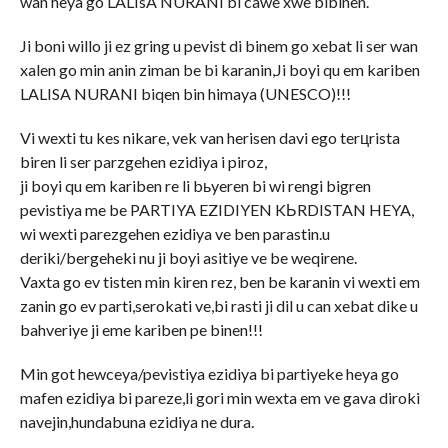
wan heya go LALIsA NURANI bi cawe xwe bibinen.
Ji boni willo ji ez gring u pevist di binem go xebat li ser wan
xalen go min anin ziman be bi karanin,Ji boyi qu em kariben
LALISA NURANI biqen bin himaya (UNESCO)!!!
Vi wexti tu kes nikare, vek van herisen davi ego terцrista
biren li ser parzgehen ezidiya i piroz,
ji boyi qu em kariben re li bьyeren bi wi rengi bigren
pevistiya me be PARTIYA EZIDIYEN KЬRDISTAN HEYA,
wi wexti parezgehen ezidiya ve ben parastin.u
deriki/bergeheki nu ji boyi asitiye ve be weqirene.
Vaxta go ev tisten min kiren rez, ben be karanin vi wexti em
zanin go ev parti,serokati ve,bi rasti ji dil u can xebat dike u
bahveriye ji eme kariben pe binen!!!
Min got hewceya/pevistiya ezidiya bi partiyeke heya go
mafen ezidiya bi pareze,li gori min wexta em ve gava diroki
navejin,hundabuna ezidiya ne dura.