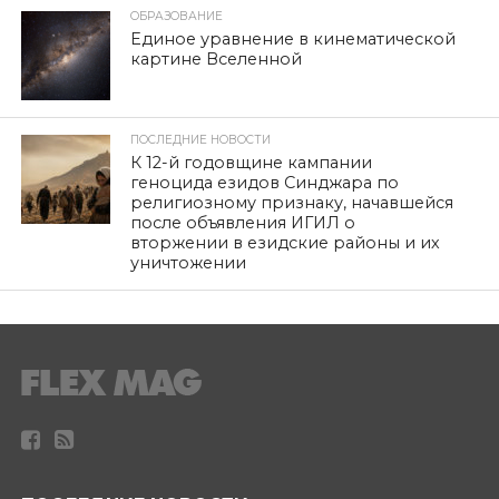
ОБРАЗОВАНИЕ
Единое уравнение в кинематической
картине Вселенной
ПОСЛЕДНИЕ НОВОСТИ
К 12-й годовщине кампании
геноцида езидов Синджара по
религиозному признаку, начавшейся
после объявления ИГИЛ о
вторжении в езидские районы и их
уничтожении