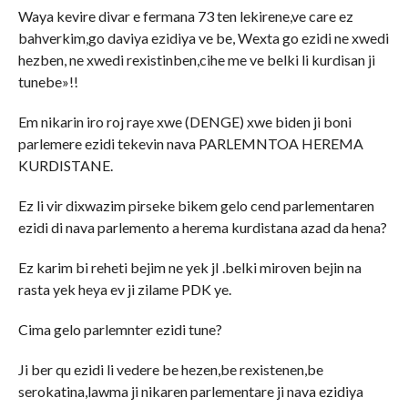
Waya kevire divar e fermana 73 ten lekirene,ve care ez
bahverkim,go daviya ezidiya ve be, Wexta go ezidi ne xwedi
hezben, ne xwedi rexistinben,cihe me ve belki li kurdisan ji
tunebe»!!
Em nikarin iro roj raye xwe (DENGE) xwe biden ji boni
parlemere ezidi tekevin nava PARLEMNTOA HEREMA
KURDISTANE.
Ez li vir dixwazim pirseke bikem gelo cend parlementaren
ezidi di nava parlemento a herema kurdistana azad da hena?
Ez karim bi reheti bejim ne yek jI .belki miroven bejin na
rasta yek heya ev ji zilame PDK ye.
Cima gelo parlemnter ezidi tune?
Ji ber qu ezidi li vedere be hezen,be rexistenen,be
serokatina,lawma ji nikaren parlementare ji nava ezidiya