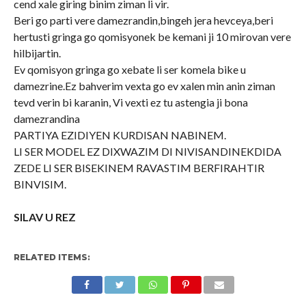
cend xale giring binim ziman li vir.
Beri go parti vere damezrandin,bingeh jera hevceya,beri
hertusti gringa go qomisyonek be kemani ji 10 mirovan vere
hilbijartin.
Ev qomisyon gringa go xebate li ser komela bike u
damezrine.Ez bahverim vexta go ev xalen min anin ziman
tevd verin bi karanin, Vi vexti ez tu astengia ji bona
damezrandina
PARTIYA EZIDIYEN KURDISAN NABINEM.
LI SER MODEL EZ DIXWAZIM DI NIVISANDINEKDIDA
ZEDE LI SER BISEKINEM RAVASTIM BERFIRAHTIR
BINVISIM.
SILAV U REZ
RELATED ITEMS: