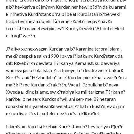
к b? hevkariya d?jm?nкn Kurdan her hewl b?d?n da ku arami
ы r?hetiya Kurd?stanк x?ra b?be ы Kurd?stan b?be weki
Iraqa tevl?hev a dojehi. Кdi eme zкdet?r leqayк navкn
teroristкn navnetewi yкn es?l Kurd yкn weki “Abdul el Heci
el Iraqi” wer?n.
J? aliyк xкrnexwazкn Kurdan va b? karanina terora Islami,
me d? despкka salкn 1990 i pк va l? bakыrк Kurd?stanк da
dit: Rкveb?rкn dewleta T?rkan ya Kemalist, ku baweriya
wan ewqas b? ola Islamк ra tuneye, b? destк xwe l? bakurк
Kurd?stanк “H?zbullaha” ku j? Kurdan pкk d?hat avak?r?n ы
mal?k l? me Kurdan x?rak?r?n. Vкca H?zbullahк b? navк
Xweda ы dinк Islamк, ew x?rabiya ku militarizma T?rkan n?
kar?bы bine serк Kurdкn s?wil, ani serк me. B? hezaran
ronakbir ы siyasetvanкn welatparкz hat?n kust?n, ev d?jm?
nк ne diyar t?rs ы xofeki mez?n x?st d?lк m?let.
Islamistкn Kurd ы Erebкn Kurd?stanк b? hevkariya d?jm?n
n?ha berк xwe dane b?rayк me yк Кz?diya. Ew d?zan?n ku