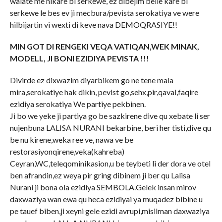
walate me nikare bi serkewe, ez dibejim belle kare bi
serkewe le bes ev ji mecbura/pevista serokatiya ve were
hilbijartin vi wexti di keve nava DEMOQRASIYE!!
MIN GOT DI RENGEKI VEQA VATIQAN,WEK MINAK,
MODELL, JI BONI EZIDIYA PEVISTA !!!
Divirde ez dixwazim diyarbikem go ne tene mala
mira,serokatiye hak dikin, pevist go,sehx,pir,qaval,faqire
ezidiya serokatiya We partiye pekbinen.
Ji bo we yeke ji partiya go be sazkirene dive qu xebate li ser
nujenbuna LALISA NURANI bekarbine, beri her tisti,dive qu
be nu kirene,weka ree ve, nawa ve be
restorasiyonqirene,veka(kahreba)
Ceyran,WC,teleqominikasion,u be teybeti li der dora ve otel
ben afrandin,ez weya pir gring dibinem ji ber qu Lalisa
Nurani ji bona ola ezidiya SEMBOLA.Gelek insan mirov
daxwaziya wan ewa qu heca ezidiyai ya muqadez bibine u
pe tauef biben,ji xeyni gele ezidi avrupi,misilman daxwaziya