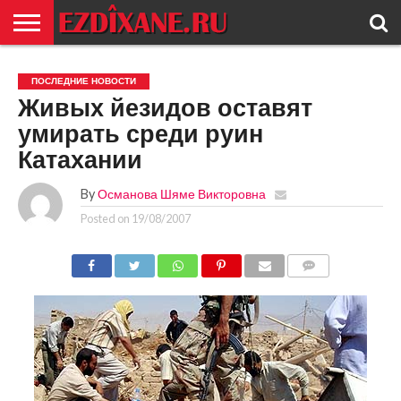
ГЛАВНАЯ
ЕЗИДИЗМ
НОВОСТИ
ИСТОРИЯ
КУЛЬТУРА
КОНТАКТ
ПОСЛЕДНИЕ НОВОСТИ
Живых йезидов оставят
умирать среди руин
Катахании
By
Османова Шяме Викторовна
Posted on
19/08/2007
COMMENTS