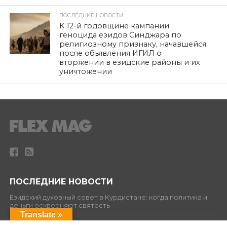
ПОСЛЕДНИЕ НОВОСТИ
К 12-й годовщине кампании
геноцида езидов Синджара по
религиозному признаку, начавшейся
после объявления ИГИЛ о
вторжении в езидские районы и их
уничтожении
ПОСЛЕДНИЕ НОВОСТИ
Езидский духовный совет в Курдистане: когда политика и
деньги оскверняют святость
Translate »
История, которую украли у курдов и которую мы сами