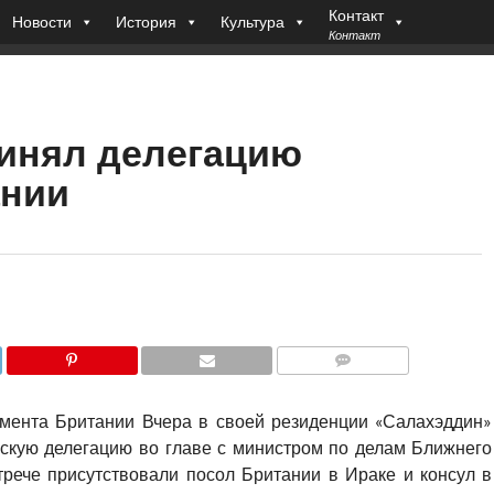
Контакт
Новости
История
Культура
Контакт
инял делегацию
ании
COMMENTS
мента Британии Вчера в своей резиденции «Салахэддин»
скую делегацию во главе с министром по делам Ближнего
рече присутствовали посол Британии в Ираке и консул в