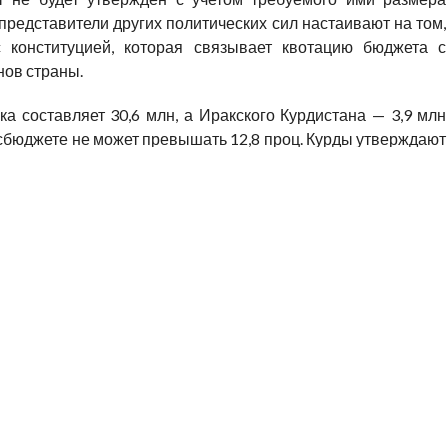
представители других политических сил настаивают на том,
с конституцией, которая связывает квотацию бюджета с
нов страны.
ка составляет 30,6 млн, а Иракского Курдистана — 3,9 млн
госбюджете не может превышать 12,8 проц. Курды утверждают
иона человек и предлагают провести перепись. Спикер
л сегодня, что ситуация настолько остра, что возникла
ие по бюджету перенесено на вторник.
СМОГ ПРИНЯТЬ ГОСБЮДЖЕТ
,
КУРДИСТАН
,
НОВОСТИ
Его Святейшества Папа
Визит Его Святейшества Папа
й в Ватикан
Езидский в Ватикан