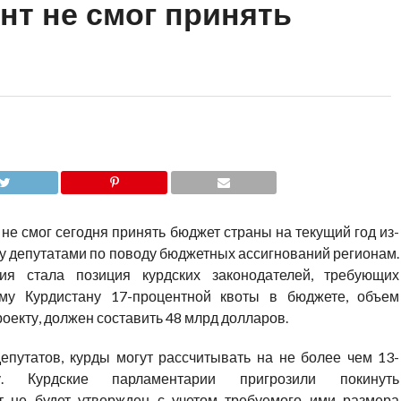
нт не смог принять
не смог сегодня принять бюджет страны на текущий год из-
у депутатами по поводу бюджетных ассигнований регионам.
ия стала позиция курдских законодателей, требующих
му Курдистану 17-процентной квоты в бюджете, объем
роекту, должен составить 48 млрд долларов.
епутатов, курды могут рассчитывать на не более чем 13-
у. Курдские парламентарии пригрозили покинуть
т не будет утвержден с учетом требуемого ими размера