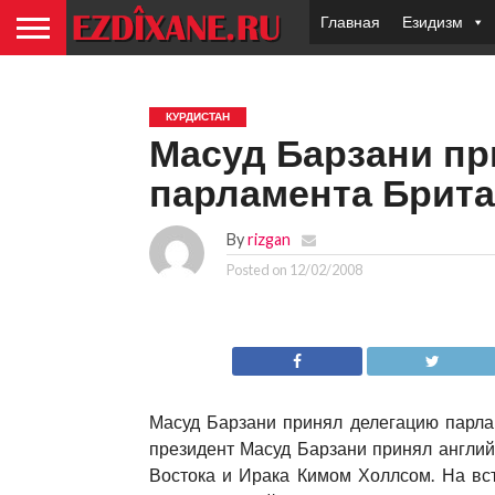
Главная
Езидизм
КУРДИСТАН
Масуд Барзани пр
парламента Брит
By
rizgan
Posted on
12/02/2008
Масуд Барзани принял делегацию парла
президент Масуд Барзани принял англий
Востока и Ирака Кимом Холлсом. На вст