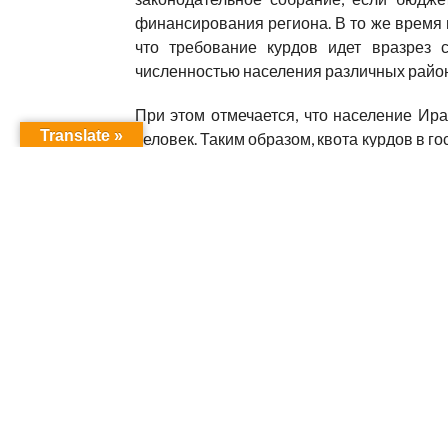
финансирования региона. В то же время 
что требование курдов идет вразрез 
численностью населения различных райо
При этом отмечается, что население Ира
Translate »
человек. Таким образом, квота курдов в 
что в их регионе проживает 4,8 милл
парламента Махмуд аль-Машхадани заяви
«угроза распада государства». Голосован
RELATED ITEMS:
ИРАКСКИЙ ПАРЛАМЕНТ НЕ 
RECOMMENDED FOR YOU
Соболезнования
Визит 
Езидски