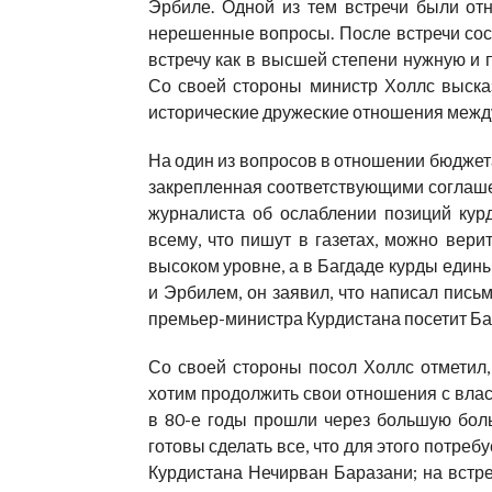
Эрбиле. Одной из тем встречи были от
нерешенные вопросы. После встречи сос
встречу как в высшей степени нужную и 
Со своей стороны министр Холлс выска
исторические дружеские отношения между
На один из вопросов в отношении бюджета
закрепленная соответствующими соглаше
журналиста об ослаблении позиций курд
всему, что пишут в газетах, можно ве
высоком уровне, а в Багдаде курды едины
и Эрбилем, он заявил, что написал пись
премьер-министра Курдистана посетит Ба
Со своей стороны посол Холлс отметил,
хотим продолжить свои отношения с влас
в 80-е годы прошли через большую боль
готовы сделать все, что для этого потре
Курдистана Нечирван Баразани; на встр