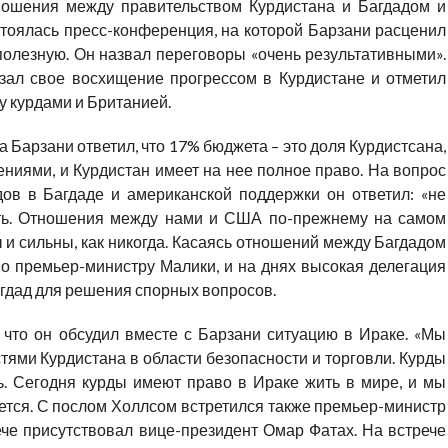
ношения между правительством Курдистана и Багдадом и
тоялась пресс-конференция, на которой Барзани расценил
полезную. Он назвал переговоры «очень результативными».
зал свое восхищение прогрессом в Курдистане и отметил
 курдами и Британией.
 Барзани ответил, что 17% бюджета – это доля Курдистсана,
ниями, и Курдистан имеет на нее полное право. На вопрос
ов в Багдаде и американской поддержки он ответил: «не
рить. Отношения между нами и США по-прежнему на самом
 и сильны, как никогда. Касаясь отношений между Багдадом
мо премьер-министру Малики, и на днях высокая делегация
гдад для решения спорных вопросов.
 что он обсудил вместе с Барзани ситуацию в Ираке. «Мы
тями Курдистана в области безопасности и торговли. Курды
. Сегодня курды имеют право в Ираке жить в мире, и мы
буется. С послом Холлсом встретился также премьер-министр
ече присутствовал вице-президент Омар Фатах. На встрече