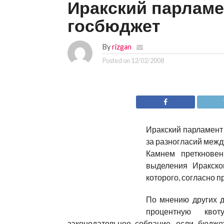
Иракский парламе
госбюджет
By
rizgan
Posted on
12/02/2008
Иракский парламент 
за разногласий межд
Камнем преткновен
выделения Иракско
которого, согласно п
По мнению других д
процентную квот
законодательное собрание, если бюдже