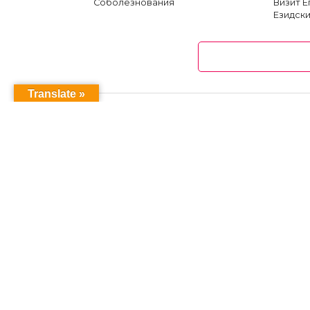
Соболезнования
Визит 
Езидски
Translate »