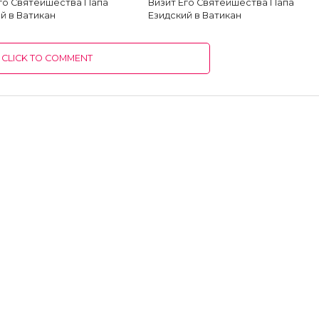
Его Святейшества Папа
Визит Его Святейшества Папа
й в Ватикан
Езидский в Ватикан
CLICK TO COMMENT
ПОСЛЕДНИЕ НОВОСТИ
Езидский духовный совет в Курдистане: когда
политика и деньги оскверняют святость
История, которую украли у курдов и которую мы
сами повторяем
К 12-й годовщине кампании геноцида езидов
Синджара по религиозному признаку, начавшейся
после объявления ИГИЛ о вторжении в езидские
районы и их уничтожении