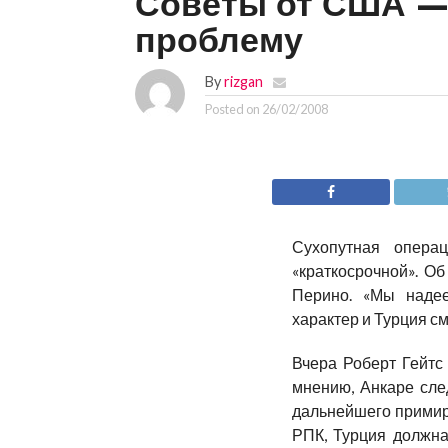
Советы от США — 
проблему
By
rizgan
Posted on
26/02/2008
Сухопутная опера
«краткосрочной». О
Перино. «Мы надее
характер и Турция см
Вчера Роберт Гейтс 
мнению, Анкаре след
дальнейшего примире
РПК, Турция должна