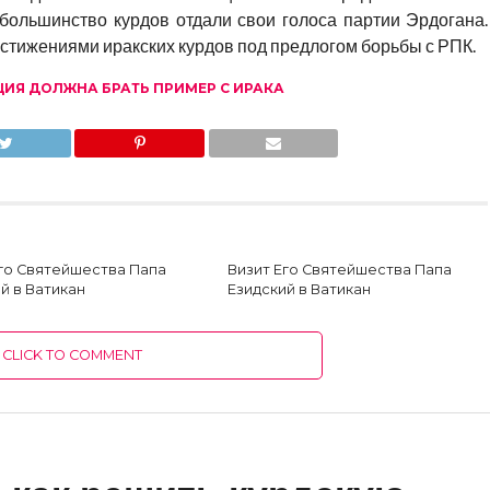
большинство курдов отдали свои голоса партии Эрдогана.
тижениями иракских курдов под предлогом борьбы с РПК.
ЦИЯ ДОЛЖНА БРАТЬ ПРИМЕР С ИРАКА
Его Святейшества Папа
Визит Его Святейшества Папа
й в Ватикан
Езидский в Ватикан
CLICK TO COMMENT