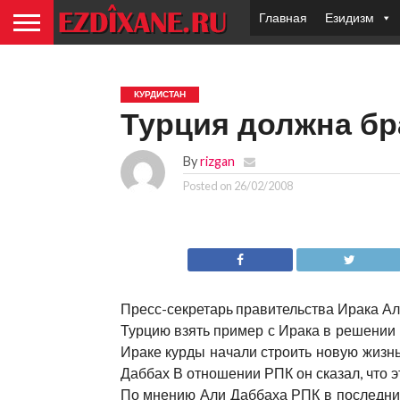
Главная
Езидизм
КУРДИСТАН
Турция должна бр
By
rizgan
Posted on
26/02/2008
Пресс-секретарь правительства Ирака Али
Турцию взять пример с Ирака в решении 
Ираке курды начали строить новую жизнь
Даббах В отношении РПК он сказал, что э
По мнению Али Даббаха РПК в последние