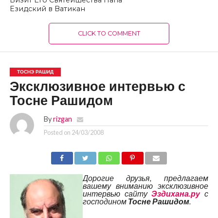
Визит Его Святейшества Папа
Езидский в Ватикан
CLICK TO COMMENT
ТОСНЭ РАШИД
Эксклюзивное интервью с
Тосне Рашидом
By
rizgan
Posted on
24/03/2008
Дорогие друзья, предлагаем
вашему вниманию эксклюзивное
интервью сайту
Эздихана.ру
с
господином
Тосне Рашидом
.