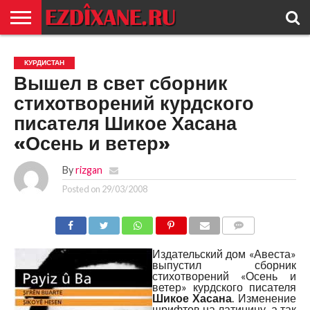
ГЛАВНАЯ
ЕЗИДИЗМ
НОВОСТИ
ИСТОРИЯ
КУЛЬТУРА
КОНТАКТ
КУРДИСТАН
Вышел в свет сборник
стихотворений курдского
писателя Шикое Хасана
«Осень и ветер»
By
rizgan
Posted on
29/03/2008
COMMENTS
Издательский дом «Авеста»
выпустил сборник
стихотворений «Осень и
ветер» курдского писателя
Шикое Хасана
. Изменение
шрифтов на латиницу, а так