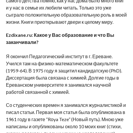
самого детства помню, как у нас дома было много книг
и у нас в семье их любили читать. Только это уже
сыграло положительную образовательную роль в моей
жизни. Книги приоткрывают двери к целому миру.
Ezdixane.ru:
Какое у Вас образование и что Вы
заканчивали?
Я окончил Педагогический институт в г. Ереване.
Учился там на физико-математическом факультете
(1959-64). В 1975 году я защитил кандидатскую (PhD).
Диссертация была связана с химией. Долгие годы в
Ереванском университете я занимался научной
работой связанной с химией.
Со студенческих времен я занимался журналистикой и
писал статьи. Первая моя статья была опубликована в
1961 году в газете “Rоya Teze” (Новый путь). Мною уже
написаны и опубликованы около 10 моих книг (стихи,