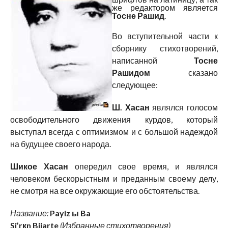
же редактором является
Тосне Рашид
.
Во вступительной части к
сборнику стихотворений,
написанной
Тосне
Рашидом
сказано
следующее:
Ш. Хасан
являлся голосом
освободительного движения курдов, который
выступал всегда с оптимизмом и с большой надеждой
на будущее своего народа.
Шикое Хасан
опередил свое время, и являлся
человеком бескорыстным и преданным своему делу,
не смотря на все окружающие его обстоятельства.
Название:
Payiz ы Ba
Si’rкn Bijarte
(Избранные стихотворения)