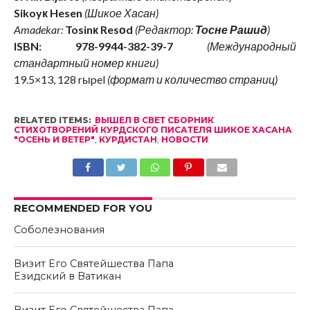
Sikoyк Hesen
(Шикое Хасан)
Amadekar:
Tosinк Resоd
(Редактор:
Тосне Рашид
)
ISBN: 978-9944-382-39-7
(Международный
стандартный номер книги)
19.5×13, 128 rыpel
(формат и количество страниц)
RELATED ITEMS:
ВЫШЕЛ В СВЕТ СБОРНИК
СТИХОТВОРЕНИЙ КУРДСКОГО ПИСАТЕЛЯ ШИКОЕ ХАСАНА
"ОСЕНЬ И ВЕТЕР"
,
КУРДИСТАН
,
НОВОСТИ
RECOMMENDED FOR YOU
Соболезнования
Визит Его Святейшества Папа
Езидский в Ватикан