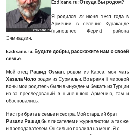
Ezdixane.ru: Откуда Вы родом?
Я родился 22 июня 1941 года в
Армении, в селение Кураканде
(нынешнее Ферик) района
Эчмиадзин.
Ezdixane.ru:
Будьте добры, расскажите нам о своей
семье.
Мой отец
Рашид Озман
, родом из Карса, моя мать
Хазала Чоло
родом из Сурмальи. Во время II мировой
воны мои родитель были вынуждены бежать из Турции
из-за преследований в нынешнюю Армению, там и
обосновались.
Нас три брата в семье и сестра. Мой старший брат
Ризали Рашид
был писателем и журналистом, а так же
и преподавателем. Он сильно повлиял на меня. Я с