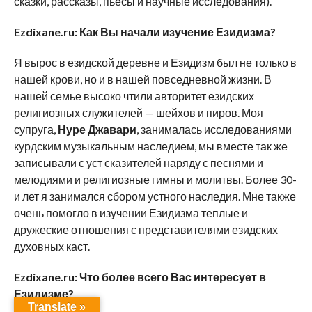
сказки, рассказы, пьесы и научные исследования).
Ezdixane.ru:
Как Вы начали изучение Езидизма?
Я вырос в езидской деревне и Езидизм был не только в
нашей крови, но и в нашей повседневной жизни. В
нашей семье высоко чтили авторитет езидских
религиозных служителей — шейхов и пиров. Моя
супруга,
Нуре Джавари
, занималась исследованиями
курдским музыкальным наследием, мы вместе так же
записывали с уст сказителей наряду с песнями и
мелодиями и религиозные гимны и молитвы. Более 30-
и лет я занимался сбором устного наследия. Мне также
очень помогло в изучении Езидизма теплые и
дружеские отношения с представителями езидских
духовных каст.
Ezdixane.ru:
Что более всего Вас интересует в
Езидизме?
Translate »