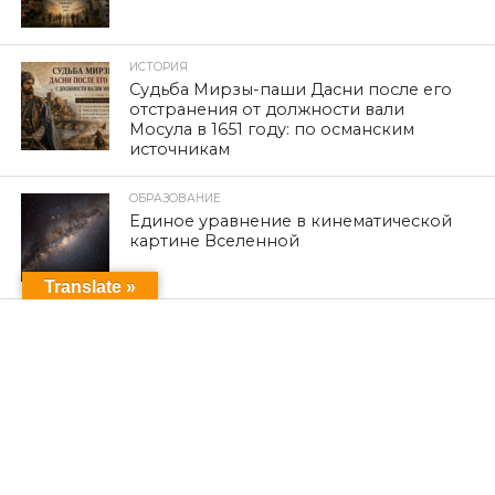
ИСТОРИЯ
Судьба Мирзы-паши Дасни после его
отстранения от должности вали
Мосула в 1651 году: по османским
источникам
ОБРАЗОВАНИЕ
Единое уравнение в кинематической
картине Вселенной
Translate »
ПОСЛЕДНИЕ НОВОСТИ
К 12-й годовщине кампании
геноцида езидов Синджара по
религиозному признаку, начавшейся
после объявления ИГИЛ о
вторжении в езидские районы и их
уничтожении