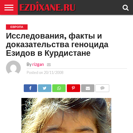
ГЛАВНАЯ
ЕЗИДИЗМ
НОВОСТИ
ИСТОРИЯ
КУЛЬТУРА
КОНТАКТ
ЕВРОПА
Исследования, факты и
доказательства геноцида
Езидов в Курдистане
By
rizgan
Posted on
20/11/2008
COMMENTS