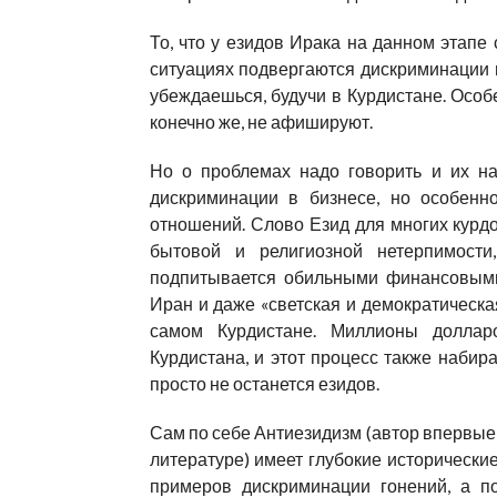
То, что у езидов Ирака на данном этапе
ситуациях подвергаются дискриминации и 
убеждаешься, будучи в Курдистане. Особ
конечно же, не афишируют.
Но о проблемах надо говорить и их на
дискриминации в бизнесе, но особенн
отношений. Слово Езид для многих курд
бытовой и религиозной нетерпимост
подпитывается обильными финансовыми 
Иран и даже «светская и демократическа
самом Курдистане. Миллионы доллар
Курдистана, и этот процесс также набир
просто не останется езидов.
Сам по себе Антиезидизм (автор впервые и
литературе) имеет глубокие историческ
примеров дискриминации гонений, а п