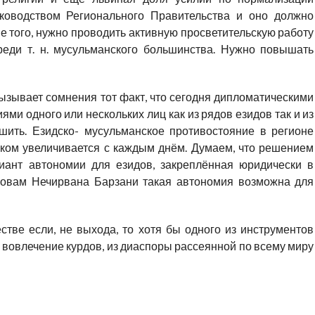
ководством Регионального Правительства и оно должно
е того, нужно проводить активную просветительскую работу
реди т. н. мусульманского большинства. Нужно повышать
вызывает сомнения тот факт, что сегодня дипломатическими
и одного или нескольких лиц как из рядов езидов так и из
шить. Езидско- мусульманское противостояние в регионе
 ком увеличивается с каждым днём. Думаем, что решением
иант автономии для езидов, закреплённая юридически в
словам Нечирвана Барзани такая автономия возможна для
естве если, не выхода, то хотя бы одного из инструментов
вовлечение курдов, из диаспоры рассеянной по всему миру