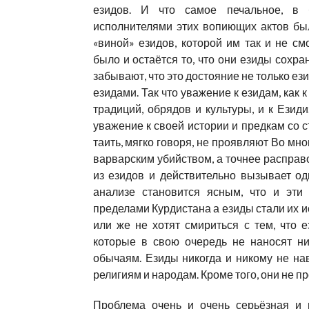
езидов. И что самое печальное, в 
исполнителями этих вопиющих актов бы
«виной» езидов, которой им так и не с
было и остаётся то, что они езиды сохра
забывают, что это достояние не только ез
езидами. Так что уважение к езидам, как
традиций, обрядов и культуры, и к Езид
уважение к своей истории и предкам со с
таить, мягко говоря, не проявляют Во мн
варварским убийством, а точнее расправ
из езидов и действительно вызывает од
анализе становится ясным, что и эт
пределами Курдистана а езиды стали их и
или же не хотят смириться с тем, что 
которые в свою очередь не наносят н
обычаям. Езиды никогда и никому не на
религиям и народам. Кроме того, они не п
Проблема очень и очень серьёзная и 