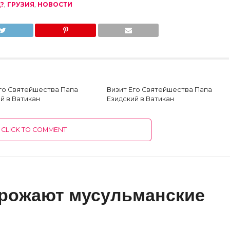
?
,
ГРУЗИЯ
,
НОВОСТИ
Его Святейшества Папа
Визит Его Святейшества Папа
й в Ватикан
Езидский в Ватикан
CLICK TO COMMENT
грожают мусульманские