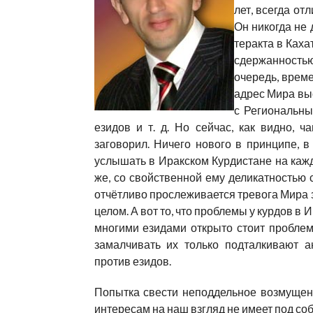
лет, всегда о
Он никогда не
теракта в Ках
сдержанность
очередь, време
адрес Мира вы
с Региональны
езидов и т. д. Но сейчас, как видно, 
заговорил. Ничего нового в принципе, в
услышать в Иракском Курдистане на кажд
же, со свойственной ему деликатностью 
отчётливо прослеживается тревога Мира за
целом. А вот то, что проблемы у курдов в
многими езидами открыто стоит проблем
замалчивать их только подталкивают 
против езидов.
Попытка свести неподдельное возмуще
интересам на наш взгляд не имеет под со