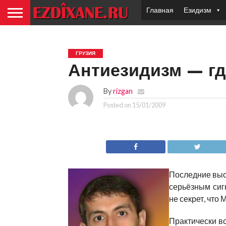
Главная
Езидизм
ГРУЗИЯ
Антиезидизм — г
By
rizgan
Posted on
15/01/2009
Последние выс
серьёзным сиг
не секрет, что
Практически вс