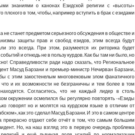
ыми знаниями о канонах Езидской религии с «высоты»
о плохого в том, чтобы, например вступить в брак с езидами
а не станет предметом серьезного обсуждения в обществе и
низмы защиты прав и свобод езидов, этим всегда будут
ли это всегда. При этом, разумеется их риторика будет
бытий и отнюдь не в пользу курдов. Как бы там ни было, но
сно! Справедливости ради надо сказать, что Региональное
дент Масуд Барзани и премьер-министр Нечирван Барзани,
рьбы с этим закостенелым многовековым злом фанатичного
 что и их возможности не безграничны и тем более в том
находятся. Согласитесь, что не каждый лидер в столь
ом окружении осмелился бы регулярно повторять -«Езиды
ко говорят но и молятся на курдском языке в отличии от
ском», как это сделал Масуд Барзани. И это в самом центре
 прекрасно отдают себе отчёт в том, что самым большим
зидент. Но, на наш взгляд это в первую очередь проблема
 религий и ещё львиная доля усилий по нормализации