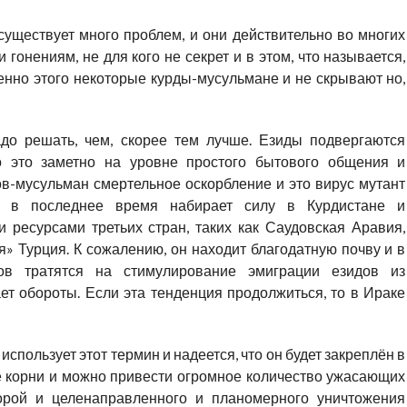
 существует много проблем, и они действительно во многих
гонениям, не для кого не секрет и в этом, что называется,
енно этого некоторые курды-мусульмане и не скрывают но,
до решать, чем, скорее тем лучше. Езиды подвергаются
о это заметно на уровне простого бытового общения и
ов-мусульман смертельное оскорбление и это вирус мутант
и, в последнее время набирает силу в Курдистане и
ресурсами третьих стран, таких как Саудовская Аравия,
я» Турция. К сожалению, он находит благодатную почву и в
ов тратятся на стимулирование эмиграции езидов из
ает обороты. Если эта тенденция продолжиться, то в Ираке
спользует этот термин и надеется, что он будет закреплён в
ие корни и можно привести огромное количество ужасающих
орой и целенаправленного и планомерного уничтожения