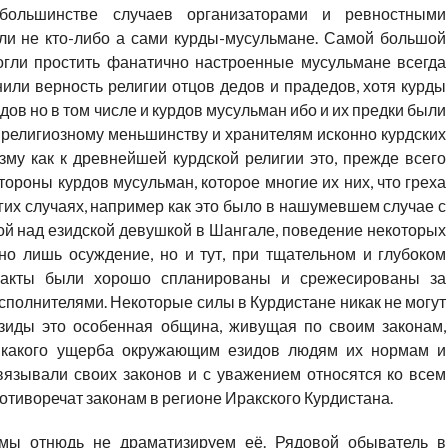
большинстве случаев организаторами и ревностными
ли не кто-либо а сами курды-мусульмане. Самой большой
могли простить фанатично настроенные мусульмане всегда
нили верность религии отцов дедов и прадедов, хотя курды
идов но в том числе и курдов мусульман ибо и их предки были
 к религиозному меньшинству и хранителям исконно курдских
изму как к древнейшей курдской религии это, прежде всего
тороны курдов мусульман, которое многие их них, что греха
огих случаях, например как это было в нашумевшем случае с
ой над езидской девушкой в Шангале, поведение некоторых
но лишь осуждение, но и тут, при тщательном и глубоком
и акты были хорошо спланированы и срежесированы за
сполнителями. Некоторые силы в Курдистане никак не могут
езиды это особенная община, живущая по своим законам,
икакого ущерба окружающим езидов людям их нормам и
вязывали своих законов и с уважением относятся ко всем
ротиворечат законам в регионе Иракского Курдистана.
мы отнюдь не драматизируем её. Рядовой обыватель в