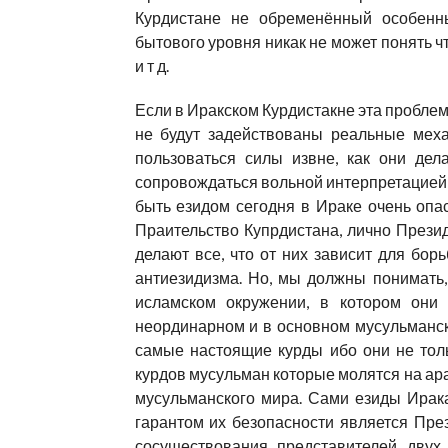
Курдистане не обременённый особенн
бытового уровня никак не может понять чт
и т д.
Если в Иракском Курдистакне эта проблем
не будут задействованы реальные меха
пользоваться силы извне, как они дела
сопровождаться вольной интерпретацией со
быть езидом сегодня в Ираке очень опа
Праительство Купрдистана, лично Прези
делают все, что от них зависит для бо
антиезидизма. Но, мы должны понимать,
исламском окружении, в котором они 
неординарном и в основном мусульманск
самые настоящие курды ибо они не толь
курдов мусульман которые молятся на араб
мусульманского мира. Сами езиды Ирака
гарантом их безопасности является Пре
сосуществования представителей двух