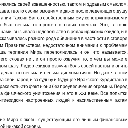
тличались своей взвешенностью, тактом и здравым смыслом.
 давал волю своим эмоциям и даже после леденящего душу
атании Тахсин Баг со свойственным ему конструктивизмом и
ю был весьма осторожен в своих оценках. Это, в свою
нами, вызывало недовольство в рядах иракских езидов, и в
сказывались разного рода обвинения в частности в сговоре
м Правительством, недостаточном внимании к проблемам
чаша терпения Мира переполнилась и он, что называется,
 его словах нет, и он просто озвучил то, о чём вы можете
ом шагу. Лидер езидов озвучил боль своей паствы и опять
сделал это весьма и весьма дипломатично. Но даже в этом
 свои народ, и за судьбу и будущее Иракского Курдистана в
 Ираке есть-это факт и они без преувеличения огромны. Перед
а физического уничтожения и это в XXI веке. Все попытки
антиезидски настроенных людей к насильственным актам
ние Мира к якобы существующим его личным финансовым
бой никакой основы.