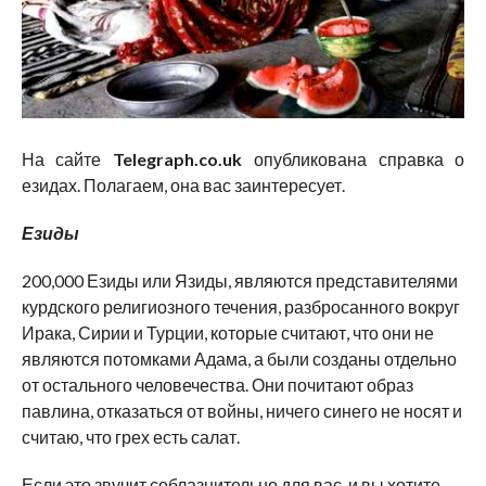
На сайте
Telegraph.co.uk
опубликована справка о
езидах. Полагаем, она вас заинтересует.
Езиды
200,000 Езиды или Язиды, являются представителями
курдского религиозного течения, разбросанного вокруг
Ирака, Сирии и Турции, которые считают, что они не
являются потомками Адама, а были созданы отдельно
от остального человечества. Они почитают образ
павлина, отказаться от войны, ничего синего не носят и
считаю, что грех есть салат.
Если это звучит соблазнительно для вас, и вы хотите