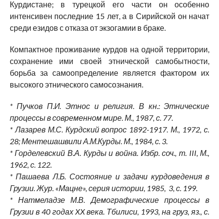
Курдистане; в турецкой его части он особенно
интенсивен последние 15 лет, а в Сирийской он начат
среди езидов с отказа от экзогамии в браке.
Компактное проживание курдов на одной территории,
сохранение ими своей этнической самобытности,
борьба за самоопределение является фактором их
высокого этнического самосознания.
* Пучков П.И. Этнос и религия. В кн.: Этнические
процессы в современном мире. М., 1987, с. 77.
* Лазарев М.С. Курдский вопрос 1892-1917. М., 1972, с.
28; Ментешашвили А.М.Курды. М., 1984, с. 3.
* Горделевский В.А. Курды и война. Избр. соч., т. III, М.,
1962, с. 122.
* Пашаева Л.Б. Состояние и задачи курдоведения в
Грузии. Жур. «Мацне», серия истории, 1985, 3, с. 199.
* Натмеладзе М.В. Демографические процессы в
Грузии в 40 годах XX века. Тбилиси, 1993, на груз, яз., с.