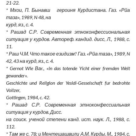
21-22.
* Мхои, П. Бынавш героиня Курдистана. Газ. «Рйа
таза», 1989, N 48, на
курд, яз., с. 4.
* Рашад С.Р. Современная этноконфессиональная
ситуация у курдов. Автореф. кандид. дисс, Л., 1988, с.
11.
* Раш Ч.М. Что такое езидизм? Газ. «Рйа таза», 1989, N
42, 43 на курд, яз., с. 4.
* Gernot Wle Ваr., «ln das totende Yicht einer fremden Welt
gewander».
Geschlchte und Rellglon der Yesldi-Gesselschaft fur bedrohte
Vollzer,
Gottlngen, 1984, c. 42.
* Рашад С.Р. Современная этноконфессиальная
ситуация у курдов. Дисс.
на соиск. ученой степени канд. ист. наук. Л., 1988, с.
112.
* Там же с. 78; и Ментешашвили А.М. Курды. М., 1984, с.