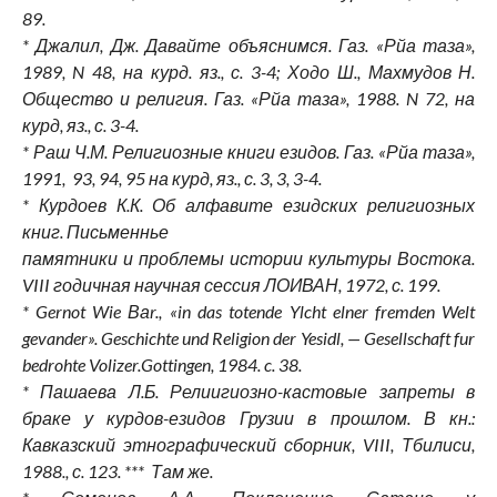
89.
* Джалил, Дж. Давайте объяснимся. Газ. «Рйа таза»,
1989, N 48, на курд. яз., с. 3-4; Ходо Ш., Махмудов Н.
Общество и религия. Газ. «Рйа таза», 1988. N 72, на
курд, яз., с. 3-4.
* Раш Ч.М. Религиозные книги езидов. Газ. «Рйа таза»,
1991, 93, 94, 95 на курд, яз., с. 3, 3, 3-4.
* Курдоев К.К. Об алфавите езидских религиозных
книг. Письменнье
памятники и проблемы истории культуры Востока.
VIII годичная научная сессия ЛОИВАН, 1972, с. 199.
* Gernot Wie Ваr., «in das totende Ylcht elner fremden Welt
gevander». Geschichte und Religion der Yesidl, — Gesellschaft fur
bedrohte Volizer.Gottingen, 1984. c. 38.
* Пашаева Л.Б. Релиигиозно-кастовые запреты в
браке у курдов-езидов Грузии в прошлом. В кн.:
Кавказский этнографический сборник, VIII, Тбилиси,
1988., с. 123. *** Там же.