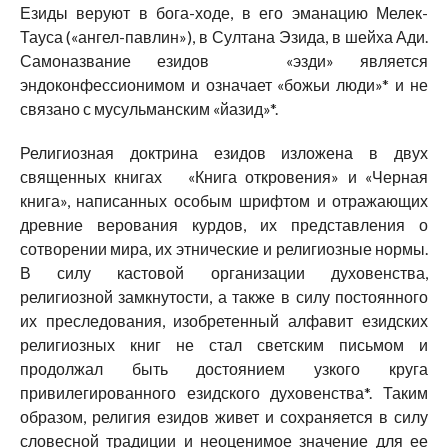
Езиды веруют в бога-ходе, в его эманацию Мелек-
Тауса («ангел-павлин»), в Султана Эзида, в шейха Ади.
Самоназвание езидов «эзди» является
эндоконфессионимом и означает «божьи люди»* и не
связано с мусульманским «йазид»*.
Религиозная доктрина езидов изложена в двух
священных книгах «Книга откровения» и «Черная
книга», написанных особым шрифтом и отражающих
древние верования курдов, их представления о
сотворении мира, их этнические и религиозные нормы.
В силу кастовой организации духовенства,
религиозной замкнутости, а также в силу постоянного
их преследования, изобретенный алфавит езидских
религиозных книг не стал светским письмом и
продолжал быть достоянием узкого круга
привилегированного езидского духовенства*. Таким
образом, религия езидов живет и сохраняется в силу
словесной традиции и неоценимое значение для ее