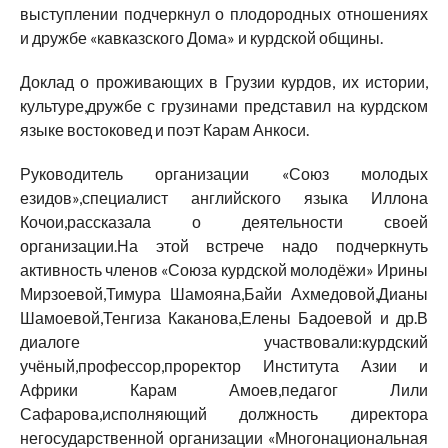
выступлении подчеркнул о плодородных отношениях
и дружбе «кавказского Дома» и курдской общины.
Доклад о проживающих в Грузии курдов, их истории,
культуре,дружбе с грузинами представил на курдском
языке востоковед и поэт Карам Анкоси.
Руководитель организации «Союз молодых
езидов»,специалист английского языка Иллона
Кочои,рассказала о деятельности своей
организации.На этой встрече надо подчеркнуть
активность членов «Союза курдской молодёжи» Ирины
Мирзоевой,Тимура Шамояна,Байи Ахмедовой,Дианы
Шамоевой,Тенгиза Каканова,Елены Бадоевой и др.В
диалоге участвовали:курдский
учёный,профессор,проректор Института Азии и
Африки Карам Амоев,педагог Лили
Сафарова,исполняющий должность директора
негосударственной организации «Многонациональная