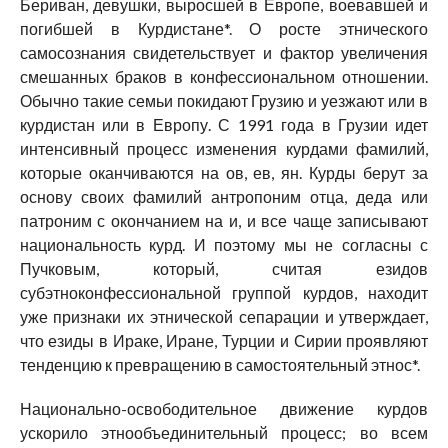
Бериван, девушки, выросшей в Европе, воевавшей и
погибшей в Курдистане*. О росте этнического
самосознания свидетельствует и фактор увеличения
смешанных браков в конфессиональном отношении.
Обычно такие семьи покидают Грузию и уезжают или в
курдистан или в Европу. С 1991 года в Грузии идет
интенсивный процесс изменения курдами фамилий,
которые оканчиваются на ов, ев, ян. Курды берут за
основу своих фамилий антропоним отца, деда или
патроним с окончанием на и, и все чаще записывают
национальность курд. И поэтому мы не согласны с
Пучковым, который, считая езидов
субэтноконфессиональной группой курдов, находит
уже признаки их этнической сепарации и утверждает,
что езиды в Ираке, Иране, Турции и Сирии проявляют
тенденцию к превращению в самостоятельный этнос*.
Национально-освободительное движение курдов
ускорило этнообъединительный процесс; во всем