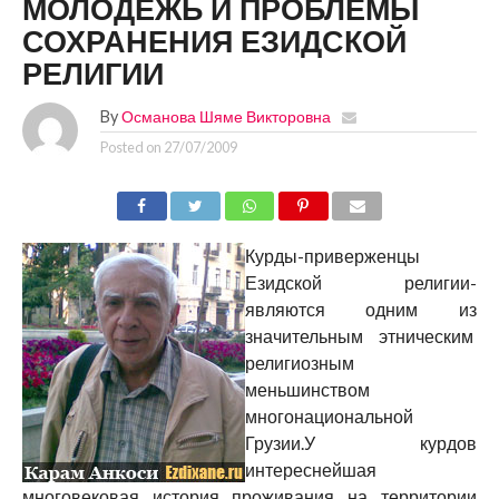
МОЛОДЁЖЬ И ПРОБЛЕМЫ
СОХРАНЕНИЯ ЕЗИДСКОЙ
РЕЛИГИИ
By
Османова Шяме Викторовна
Posted on
27/07/2009
Курды-приверженцы
Езидской религии-
являются одним из
значительным этническим
религиозным
меньшинством
многонациональной
Грузии.У курдов
интереснейшая
многовековая история проживания на территории