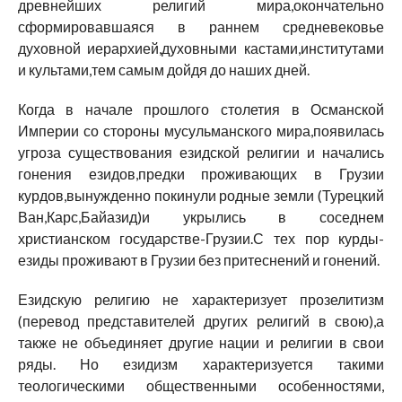
древнейших религий мира,окончательно
сформировавшаяся в раннем средневековье
духовной иерархией,духовными кастами,институтами
и культами,тем самым дойдя до наших дней.
Когда в начале прошлого столетия в Османской
Империи со стороны мусульманского мира,появилась
угроза существования езидской религии и начались
гонения езидов,предки проживающих в Грузии
курдов,вынужденно покинули родные земли (Турецкий
Ван,Карс,Байазид)и укрылись в соседнем
христианском государстве-Грузии.С тех пор курды-
езиды проживают в Грузии без притеснений и гонений.
Езидскую религию не характеризует прозелитизм
(перевод представителей других религий в свою),а
также не объединяет другие нации и религии в свои
ряды. Но езидизм характеризуется такими
теологическими общественными особенностями,