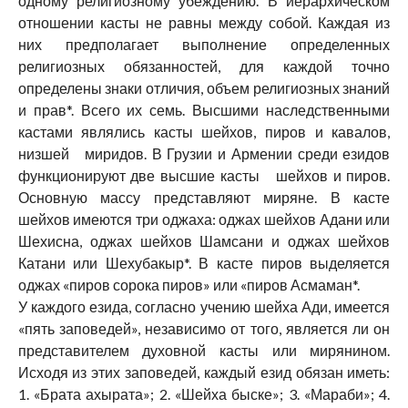
одному религиозному убеждению. В иерархическом
отношении касты не равны между собой. Каждая из
них предполагает выполнение определенных
религиозных обязанностей, для каждой точно
определены знаки отличия, объем религиозных знаний
и прав*. Всего их семь. Высшими наследственными
кастами являлись касты шейхов, пиров и кавалов,
низшей миридов. В Грузии и Армении среди езидов
функционируют две высшие касты шейхов и пиров.
Основную массу представляют миряне. В касте
шейхов имеются три оджаха: оджах шейхов Адани или
Шехисна, оджах шейхов Шамсани и оджах шейхов
Катани или Шехубакыр*. В касте пиров выделяется
оджах «пиров сорока пиров» или «пиров Асмаман*.
У каждого езида, согласно учению шейха Ади, имеется
«пять заповедей», независимо от того, является ли он
представителем духовной касты или мирянином.
Исходя из этих заповедей, каждый езид обязан иметь:
1. «Брата ахырата»; 2. «Шейха быске»; 3. «Мараби»; 4.