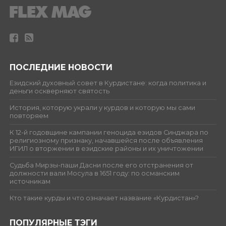
ПОСЛЕДНИЕ НОВОСТИ
Езидский духовный совет в Курдистане: когда политика и
деньги оскверняют святость
История, которую украли у курдов и которую мы сами
повторяем
К 12-й годовщине кампании геноцида езидов Синджара по
религиозному признаку, начавшейся после объявления
ИГИЛ о вторжении в езидские районы и их уничтожении
Судьба Мирзы-паши Дасни после его отстранения от
должности вали Мосула в 1651 году: по османским
источникам
Кто такие курды и что означает название «Курдистан»?
ПОПУЛЯРНЫЕ ТЭГИ