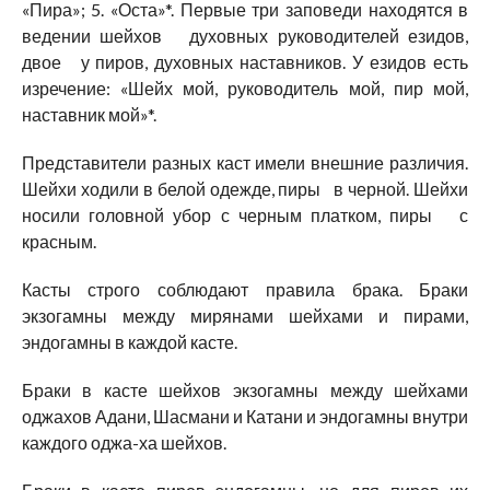
«Пира»; 5. «Оста»*. Первые три заповеди находятся в
ведении шейхов духовных руководителей езидов,
двое у пиров, духовных наставников. У езидов есть
изречение: «Шейх мой, руководитель мой, пир мой,
наставник мой»*.
Представители разных каст имели внешние различия.
Шейхи ходили в белой одежде, пиры в черной. Шейхи
носили головной убор с черным платком, пиры с
красным.
Касты строго соблюдают правила брака. Браки
экзогамны между мирянами шейхами и пирами,
эндогамны в каждой касте.
Браки в касте шейхов экзогамны между шейхами
оджахов Адани, Шасмани и Катани и эндогамны внутри
каждого оджа-ха шейхов.