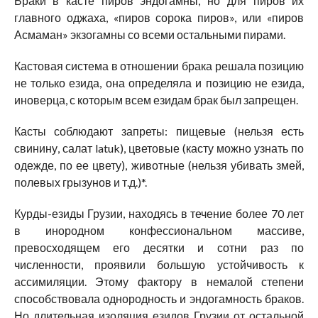
Браки в касте пиров эндогамны, но для пиров их
главного оджаха, «пиров сорока пиров», или «пиров
Асмаман» экзогамны со всеми остальными пирами.
Кастовая система в отношении брака решала позицию
не только езида, она определяла и позицию не езида,
иноверца, с которым всем езидам брак был запрещен.
Касты соблюдают запреты: пищевые (нельзя есть
свинину, салат latuk), цветовые (касту можно узнать по
одежде, по ее цвету), животные (нельзя убивать змей,
полевых грызунов и т.д.)*.
Курды-езиды Грузии, находясь в течение более 70 лет
в инородном конфессиональном массиве,
превосходящем его десятки и сотни раз по
численности, проявили большую устойчивость к
ассимиляции. Этому фактору в немалой степени
способствовала однородность и эндогамность браков.
Но длительная изоляция езидов Грузии от остальной