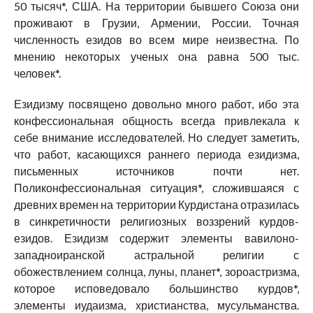
50 тысяч*, США. На территории бывшего Союза они
проживают в Грузии, Армении, России. Точная
численность езидов во всем мире неизвестна. По
мнению некоторых ученых она равна 500 тыс.
человек*.
Езидизму посвящено довольно много работ, ибо эта
конфессиональная общность всегда привлекала к
себе внимание исследователей. Но следует заметить,
что работ, касающихся раннего периода езидизма,
письменных источников почти нет.
Поликонфессиональная ситуация*, сложившаяся с
древних времен на территории Курдистана отразилась
в синкретичности религиозных воззрений курдов-
езидов. Езидизм содержит элементы вавилоно-
западноиранской астральной религии с
обожествлением солнца, луны, планет*, зороастризма,
которое исповедовало большинство курдов*,
элементы иудаизма, христианства, мусульманства.