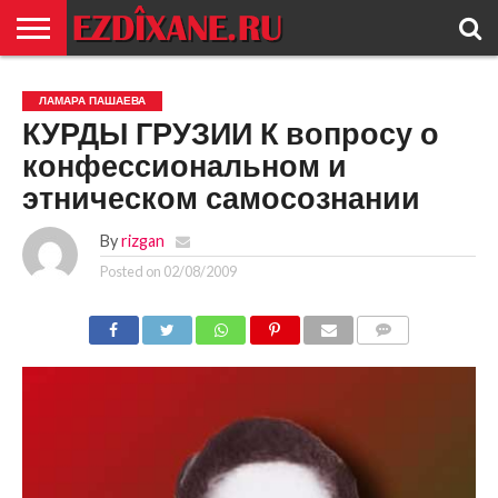
ГЛАВНАЯ
ЕЗИДИЗМ
НОВОСТИ
ИСТОРИЯ
КУЛЬТУРА
КОНТАКТ
ЛАМАРА ПАШАЕВА
КУРДЫ ГРУЗИИ К вопросу о
конфессиональном и
этническом самосознании
By
rizgan
Posted on
02/08/2009
COMMENTS