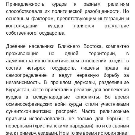
Принадлежность курдов к разным религиям
способствовала их политической разобщенности. Но
основным фактором, препятствующим интеграции и
консолидации курдов является отсутствие
собственного государства.
Древние насельники Ближнего Востока, компактно
проживающие на одной территории, в
административно-политическом отношении входят в
состав четырех государств, лишены права на
самоопределение и ведут неравную борьбу за
независимость. В прошлом державы, разделившие
Курдистан, часто прибегали к религии для вовлечения
курдов в международные конфликты. Во время
османосефевидских войн курды стали участниками
суннитско-шиитских распрей*. Часто религиозные
призывы использовались не только для борьбы с
неверными (христианскими народами), но и со своими
же, к примеру, езидами. Но в то же время история знает