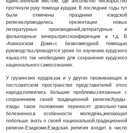
единственным местом, где абсолютно бескорыстно
протянули руку помощи курдам. В последние годы тут
были отмечены праздники езидской
религии,проводились презентации новых
литературных произведений,литературные и
фольклорные вечера,прессконференции и т.д. В
«Кавказском Доме»с безвозмездной помощью
руководства,проводятся уроки по изучению курдского
языка,что так необходимо для сохранения курдского
национального самосознания.
У грузинских курдов,как и у других проживающих в
постсоветском пространстве представителей этого
народа,появились большие проблемы,связанные с
сохранением своей традиционной религии.Курды-
езиды такое положение переносят довольно-таки
болезненно,в особенности молодёжь,желающая
побольше знать о своей национальной,традиционной
религии-Езидизме.Езидская религия входит в число