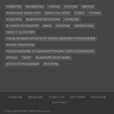
НОВОСТИ
КУРДИСТАН
СТАТЬИ
РОССИЯ
ЕВРОПА
ЕЗИДСКОЕ ОБЩЕСТВО
НОВОСТИ САЙТА
О НАС
ГРУЗИЯ
КУЛЬТУРА
ВЫБЕРИТЕ КАТЕГОРИИ
АРМЕНИЯ
В НОВОСТИ РАЗДЕЛЕ
КИНО
РЕЛИГИЯ
ЛИТЕРАТУРА
SELECT CATEGORY
СВОД ПРАВИЛ КУРДСКОГО ЯЗЫКА (ДИАЛЕКТ КОРМАНДЖИ)
ХАННА ОМАРХАЛИ
ПОЗДРАВЛЕНИЕ ОТ АДМИНИСТРАЦИИ САЙТА EZDIXANE.RU
КУРДЫ
ТЕАТР
ВЫБЕРИТЕ КАТЕГОРИЮ
ПОСТЫ И ПРАЗДНИКИ
ИСТОРИЯ
ГЛАВНАЯ
ЕЗИДИЗМ
НОВОСТИ
ИСТОРИЯ
КУЛЬТУРА
КОНТАКТ
Copyright © 2004-2024 Ezdixane.ru