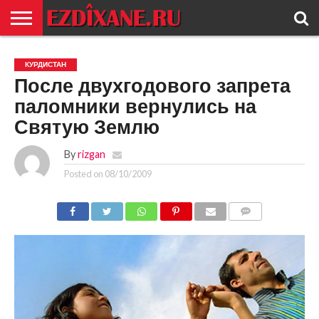
ГЛАВНАЯ
ЕЗИДИЗМ
НОВОСТИ
ИСТОРИЯ
КУЛЬТУРА
КОНТАКТ
КУРДИСТАН
После двухгодового запрета
паломники вернулись на
Святую Землю
By
rizgan
Posted on
08/10/2009
COMMENTS