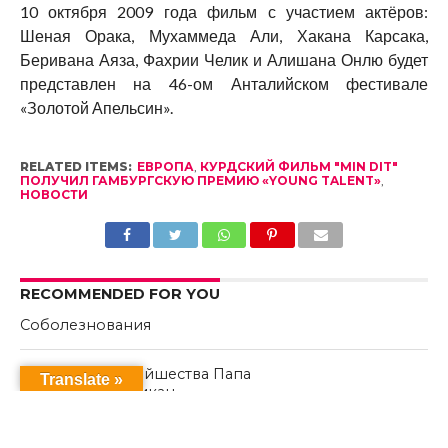
10 октября 2009 года фильм с участием актёров:
Шеная Орака, Мухаммеда Али, Хакана Карсака,
Беривана Аяза, Фахрии Челик и Алишана Онлю будет
представлен на 46-ом Анталийском фестивале
«Золотой Апельсин».
RELATED ITEMS:
ЕВРОПА
,
КУРДСКИЙ ФИЛЬМ "MIN DIT"
ПОЛУЧИЛ ГАМБУРГСКУЮ ПРЕМИЮ «YOUNG TALENT»
,
НОВОСТИ
RECOMMENDED FOR YOU
Соболезнования
Визит Его Святейшества Папа
Translate »
Езидский в Ватикан
Визит Его Святейшества Папа