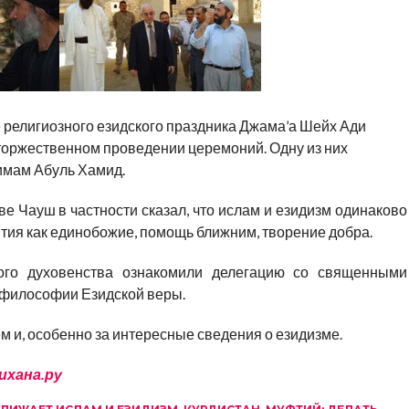
религиозного езидского праздника Джама’а Шейх Ади
торжественном проведении церемоний. Одну из них
имам Абуль Хамид.
е Чауш в частности сказал, что ислам и езидизм одинаково
тия как единобожие, помощь ближним, творение добра.
ого духовенства ознакомили делегацию со священными
о философии Езидской веры.
 и, особенно за интересные сведения о езидизме.
ихана.ру