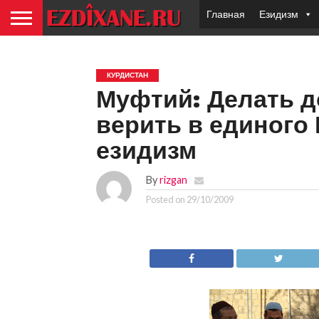
Главная
Езидизм
КУРДИСТАН
Муфтий: Делать д
верить в единого 
езидизм
By
rizgan
Posted on
29/10/2009