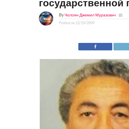
государственной
By
Чолоян Джемил Муразович
Posted on
22/10/2009