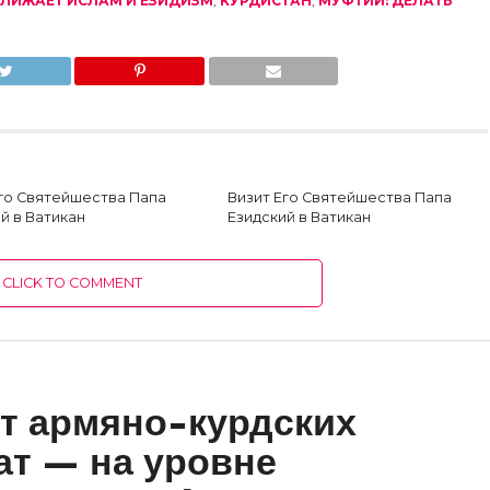
БЛИЖАЕТ ИСЛАМ И ЕЗИДИЗМ
,
КУРДИСТАН
,
МУФТИЙ: ДЕЛАТЬ
Его Святейшества Папа
Визит Его Святейшества Папа
й в Ватикан
Езидский в Ватикан
CLICK TO COMMENT
т армяно-курдских
ат — на уровне