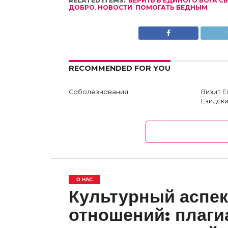
RELATED ITEMS:
ВЕРИТЬ В ЕДИНОГО БОГА С
ДОБРО
,
НОВОСТИ
,
ПОМОГАТЬ БЕДНЫМ
RECOMMENDED FOR YOU
Соболезнования
Визит 
Езидски
О НАС
Культурный аспек
отношений: плаги