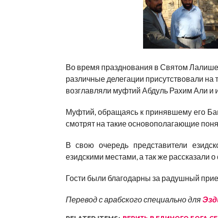
Во время празднования в Святом Лалише 
различные делегации присутствовали на 
возглавляли муфтий Абдуль Рахим Али и 
Муфтий, обращаясь к принявшему его Бав
смотрят на такие основополагающие поня
В свою очередь представители езидск
езидскими местами, а так же рассказали 
Гости были благодарны за радушный прием
Перевод с арабского специально для
Эзд