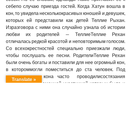
себепо случаю приезда гостей. Когда Хатун вошла в
кон, то увидела несколькокрасивых юношей и девушек,
которых ей представили как детей Теллие Рыхан.
Изразговора с ними она случайно узнала об истории
любви их родителей — ТеллиеТеллие Рехан
отличалась редкой красотой и неповторимым голосом.
Со всехокрестностей специально приезжали люди,
чтобы послушать ее песни. РодителиТеллие Рехан
были очень богаты и поставили для нее огромный кон,
в котороммогли поместиться до ста человек. Под
сводами этого кона часто проводилисостязания
Translate »
дангбежей, непременной участницей которых была и
Теллие Рехан.Многие тогда домогались ее руки, но она
полюбила юношу по имени Мhо. Почему Мhооставил
без ответа любовь Теллие Рехан и женился на другой
девушке, котораяродила ему четверых детей.
Возможно, на то были какие-то свои причины, а
может,между их семьями существовала кровная