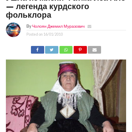
— легенда курдского
фольклора
By
Чолоян Джемил Муразович
Posted on
16/01/2010