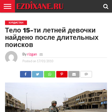
ГЛАВНАЯ
ЕЗИДИЗМ
НОВОСТИ
ИСТОРИЯ
КУЛЬТУРА
КОНТАКТ
КУРДИСТАН
Тело 15-ти летней девочки
найдено после длительных
поисков
By
rizgan
Posted on
17/01/2010
COMMENTS