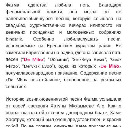
Фатма сдетства любила петь. Благодаря
феноменальной памяти, она могла тут же
напетьполюбившуюся песню, которую слышала на
свадьбах, художественных вечерах илипросто на
девичьих посиделках и молодежных собраниях
bindarik. Особенно любиласлушать песни,
исполняемые на Ереванском курдском радио. Ее
заметили ипригласили на радио, где она записала пять
песен (“
De Miho
”, “Dоnamin”, “SerкReya Beser”, “Gedк
Mirzo”, “Dervкsк Evdо”), одна из которых «
De Мihо
»
получилавсенародное признание. Содержание песни
«De Мhо» незатейливое, основанное на реальных
событиях.
Историю возникновенияэтой песни Фатма услышала
от своей свекрови Хатуны Мухаммеде Ато. Как-то
онарассказала ей о своем двоюродном брате, Хаме
Хафтрух, который был оченьпредставителен и красив
собой. По ее словам, однажды Хаме пригласил ее к