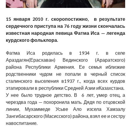
15 января 2010 г. скоропостижно, в результате
сердечного приступа на 76 году жизни скончалась
известная народная певица Фатма Иса — легенда
курдского фольклора.
Фатма Иса родилась в 1934 г. в селе
Араздагян(Ерасхаван) Вединского (Араратского)
района Республики Армения. Ее семья иблизкие
родственники чудом не попали в черный список
сталинского выселения в1937 г., когда всех курдов
этапировали в республики Средней Азии иКазахстана.
У нее было трудное детство. В 6 лет, умер отец, а
черездва года — похоронила мать. Дядя по отцовской
линии, Мухаммеде Усьве Ало изсела Хамзалу
Зангибасарского (Масисского) района, взял ее и сестру
навоспитание.