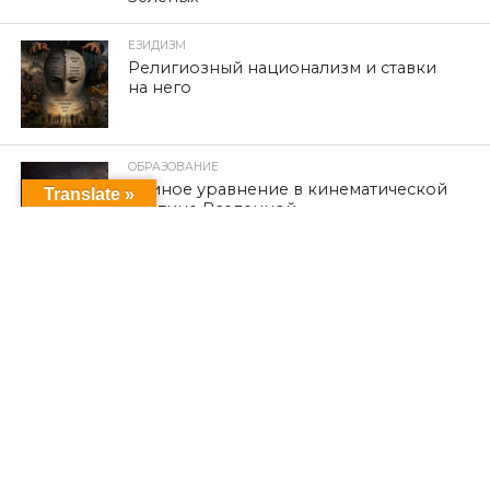
ЕЗИДИЗМ
Религиозный национализм и ставки
на него
ОБРАЗОВАНИЕ
Единое уравнение в кинематической
Translate »
картине Вселенной
ПОСЛЕДНИЕ НОВОСТИ
К 12-й годовщине кампании
геноцида езидов Синджара по
религиозному признаку, начавшейся
после объявления ИГИЛ о
вторжении в езидские районы и их
уничтожении