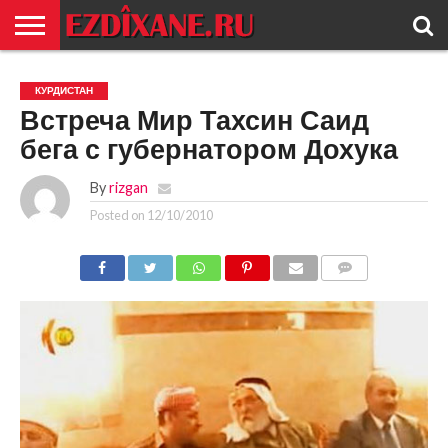
ГЛАВНАЯ
ЕЗИДИЗМ
НОВОСТИ
ИСТОРИЯ
КУЛЬТУРА
КОНТАКТ
КУРДИСТАН
Встреча Мир Тахсин Саид
бега с губернатором Дохука
By
rizgan
Posted on
12/10/2010
COMMENTS