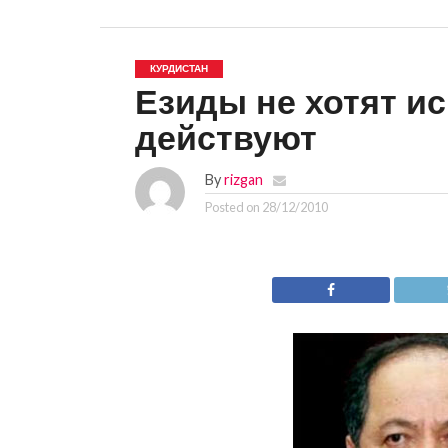
КУРДИСТАН
Езиды не хотят и
действуют
By
rizgan
Posted on
28/12/2010