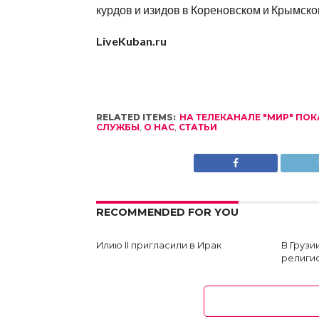
курдов и изидов в Кореновском и Крымско
LiveKuban.ru
RELATED ITEMS:
НА ТЕЛЕКАНАЛЕ "МИР" ПО
СЛУЖБЫ
,
О НАС
,
СТАТЬИ
RECOMMENDED FOR YOU
Илию II пригласили в Ирак
В Грузи
религи