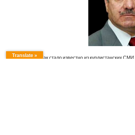
Translate »
Как стало известно из курдистанских СМ
в администрацию президента Кудистана 
занять министерский пост в правительст
меньшинство в правительстве Ирака.
В заявлении в частности говорится, что е
представителя в правительстве Ирака.
«Внесение своей лепты в разрешении это
Курдистана к равноправию и справедливо
Так как политика депутата иракского парл