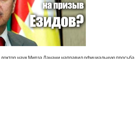
И, доктор наук Мирза Данани направил официальную просьба
Массуда Барзани с просьбой поддержать его в стремлении
ве Ирака, чтобы иметь возможность представлять езидское
зиды являются частью Курдистана, и они заслуживают своего
го вопроса лишний раз докажет приверженность властей
сти», добавил господин Мирза Данани.
амента М. Данани идет вразрез от политики, проводимой