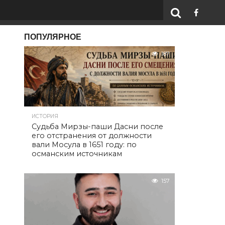
ПОПУЛЯРНОЕ
187
ИСТОРИЯ
Судьба Мирзы-паши Дасни после
его отстранения от должности
вали Мосула в 1651 году: по
османским источникам
157