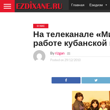
Главная
Езидизм
О НАС
На телеканале «М
работе кубанской
By
rizgan
Posted on
29/12/2010