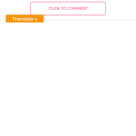
CLICK TO COMMENT
Translate »
ПОПУЛЯРНОЕ
ИСТОРИЯ
Судьба Мирзы-паши Дасни после его
отстранения от должности вали
Мосула в 1651 году: по османским
источникам
ЕВРОПА
Из Шарии в немецкую политику:
езид баллотируется в городской
совет Ольденбурга от партии
Зеленых
ПОСЛЕДНИЕ НОВОСТИ
К 12-й годовщине кампании
геноцида езидов Синджара по
религиозному признаку, начавшейся
после объявления ИГИЛ о