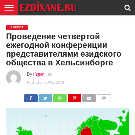
ГЛАВНАЯ
ЕЗИДИЗМ
НОВОСТИ
ИСТОРИЯ
КУЛЬТУРА
КОНТАКТ
ЕВРОПА
Проведение четвертой
ежегодной конференции
представителями езидского
общества в Хельсинборге
By
rizgan
Posted on
20/02/2011
COMMENTS