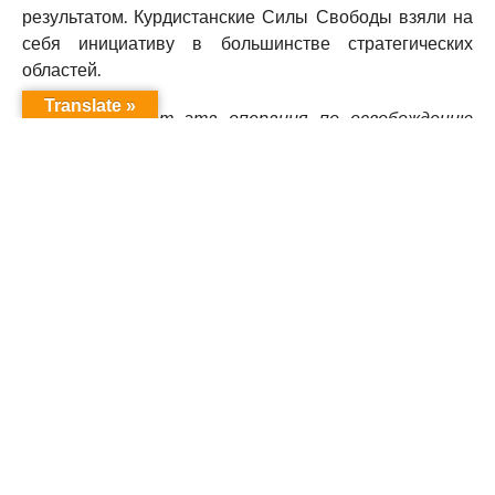
результатом. Курдистанские Силы Свободы взяли на
себя инициативу в большинстве стратегических
областей.
Translate »
— Что означает эта операция по освобождению
Шангал, которая началась во время езидского
праздника Эзид?
Прежде всего мы считаем этот толчок, чтобы он был
своего рода праздником в настоящее время. Прежде
всего я полагаю, что курдское Движение Свободы как
движение совести, обеспеченной историческим
сознанием, правильно ориентируется относительно
его свободной парадигмы земли на которой оно было
построено. Это может объяснить резкий ответ
Движения Свободы, столкнувшись с угрозой
разрушения сообщества езидов, одного из самых
древних, гуманистических и аутентичных частей
курдского народа.