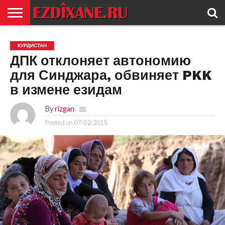
ГЛАВНАЯ
ЕЗИДИЗМ
НОВОСТИ
ИСТОРИЯ
КУЛЬТУРА
КОНТАКТ
КУРДИСТАН
ДПК отклоняет автономию
для Синджара, обвиняет PKK
в измене езидам
By
rizgan
Posted on
07/02/2015