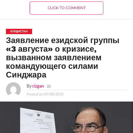
CLICK TO COMMENT
КУРДИСТАН
Заявление езидской группы
«3 августа» о кризисе,
вызванном заявлением
командующего силами
Синджара
By
rizgan
Posted on
09/08/2024