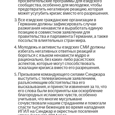
просветительские программы для езидского
сообщества, особенно для молодежи, чтобы
предотвратить негативную реакцию, которая
может усугубить кризис вместо его разрешения.
Все езидские гражданские организации в
Германии должны зафиксировать случаи
разжигания ненависти и выработать единую
позицию в совместном заявлении для
правительства и парламента Германии, а также
посольств влиятельных стран мира.
Молодежь и активисты езидских СМИ должны
избегать негативных ответных реакций и
бороться с языком ненависти мудро и
рационально, без каких-либо расистских
аспектов, которые могут способствовать
эскалации кризиса вместо его разрешения.
Призываем командующего силами Синджара
выступить с телевизионным заявлением,
разъясняющим обстоятельства его
высказывания, и принести извинения за то, что
его слова были восприняты как оскорбление
благородных исламских чувств, особенно
учитывая, что многие мусульмане
сочувствовали нашим страданиям и помогали
спасти тысячи беженцев во время нападения
ИГИЛ на Синджар и окрестные поселения