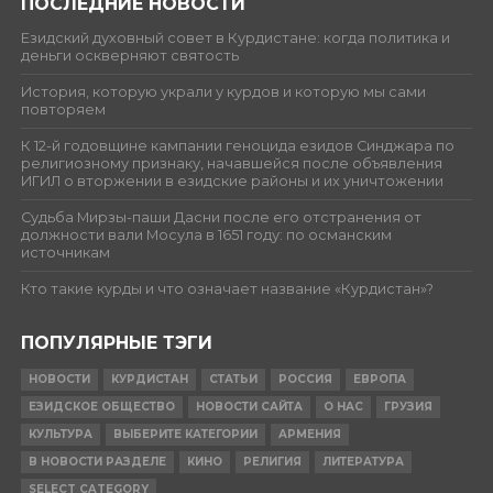
ПОСЛЕДНИЕ НОВОСТИ
Езидский духовный совет в Курдистане: когда политика и
деньги оскверняют святость
История, которую украли у курдов и которую мы сами
повторяем
К 12-й годовщине кампании геноцида езидов Синджара по
религиозному признаку, начавшейся после объявления
ИГИЛ о вторжении в езидские районы и их уничтожении
Судьба Мирзы-паши Дасни после его отстранения от
должности вали Мосула в 1651 году: по османским
источникам
Кто такие курды и что означает название «Курдистан»?
ПОПУЛЯРНЫЕ ТЭГИ
НОВОСТИ
КУРДИСТАН
СТАТЬИ
РОССИЯ
ЕВРОПА
ЕЗИДСКОЕ ОБЩЕСТВО
НОВОСТИ САЙТА
О НАС
ГРУЗИЯ
КУЛЬТУРА
ВЫБЕРИТЕ КАТЕГОРИИ
АРМЕНИЯ
В НОВОСТИ РАЗДЕЛЕ
КИНО
РЕЛИГИЯ
ЛИТЕРАТУРА
SELECT CATEGORY