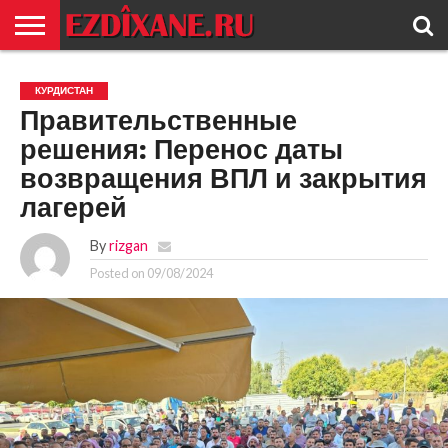
ГЛАВНАЯ
ЕЗИДИЗМ
НОВОСТИ
ИСТОРИЯ
КУЛЬТУРА
КОНТАКТ
КУРДИСТАН
Правительственные
решения: Перенос даты
возвращения ВПЛ и закрытия
лагерей
By
rizgan
Posted on
09/08/2024