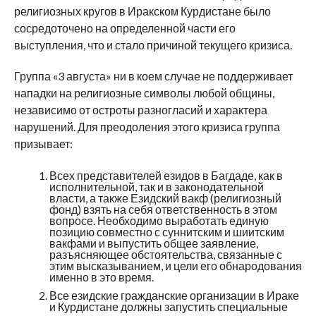
религиозных кругов в Иракском Курдистане было
сосредоточено на определенной части его
выступления, что и стало причиной текущего кризиса.
Группа «3 августа» ни в коем случае не поддерживает
нападки на религиозные символы любой общины,
независимо от остроты разногласий и характера
нарушений. Для преодоления этого кризиса группа
призывает:
Всех представителей езидов в Багдаде, как в
исполнительной, так и в законодательной
власти, а также Езидский вакф (религиозный
фонд) взять на себя ответственность в этом
вопросе. Необходимо выработать единую
позицию совместно с суннитским и шиитским
вакфами и выпустить общее заявление,
разъясняющее обстоятельства, связанные с
этим высказыванием, и цели его обнародования
именно в это время.
Все езидские гражданские организации в Ираке
и Курдистане должны запустить специальные