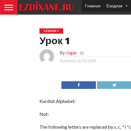
Главная
Езидизм
LESSON 1
Урок 1
By
rizgan
Posted on
16/10/2004
Kurdish Alphabet:
Not:
The following letters are replaced by s, c, ^i ^