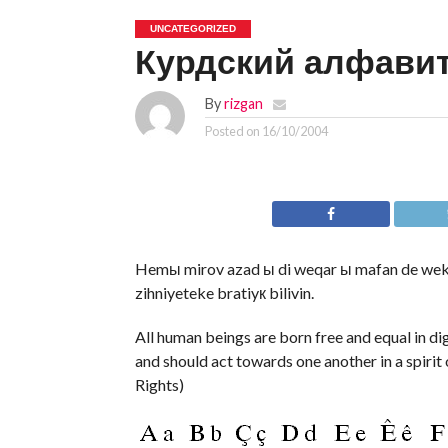
UNCATEGORIZED
Курдский алфави
By
rizgan
Posted on
16/10/2004
Hemы mirov azad ы di weqar ы mafan de wekhev
zihniyeteke bratiyк bilivin.
All human beings are born free and equal in d
and should act towards one another in a spirit
Rights)