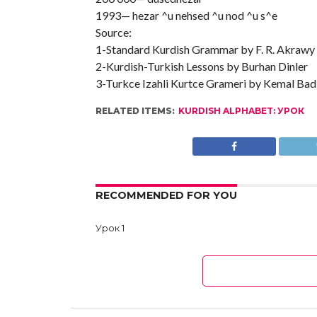
1993— hezar ^u nehsed ^u nod ^u s^e
Source:
1-Standard Kurdish Grammar by F. R. Akrawy
2-Kurdish-Turkish Lessons by Burhan Dinler
3-Turkce Izahli Kurtce Grameri by Kemal Badi
RELATED ITEMS:
KURDISH ALPHABET: УРОК
RECOMMENDED FOR YOU
Урок 1