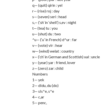
q— (quit) qirin : yel
r— (rise) roj : day
s— (seven) seri : head
s,— (‘sh’ in ‘shell’) s,ev : night
t— (tea) tu : you
u— (shut) du : two
^u— (‘u’ in French) d^ur : far
v— (vote) vIr : hear
w— (wind) welat : country
x— (‘ch’ in German and Scottish) xal : uncle
y— (year) yar : friend, lover
z— (zero) zar: child
Numbers
1— yek
2— dIdu, du (do)
3— sIs^e, s^e
4— c,ar
5— penc,