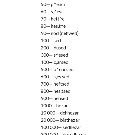
50— p^enci
60— s,^est
70— heft^e
80— hes,t^e
90— nod (nehwed)
100— sed
200— dused
300— s^esed
400— c,arsed
500— p^encsed
600— s,es,sed
700— heftsed
800— hes,tsed
900— nehsed
1000— hezar
10 000— dehhezar
20 000— bisthezar
100 000— sedhezar
200 000— dusedhezar