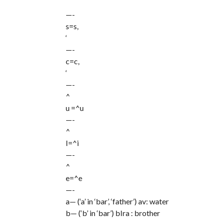
—-
s=s,
‘
—-
c=c,
‘
—-
^
u =^u
—-
^
I=^i
—-
^
e=^e
—-
a— (‘a’ in ‘bar’, ‘father’) av: water
b— (‘b’ in ‘bar’) bIra : brother