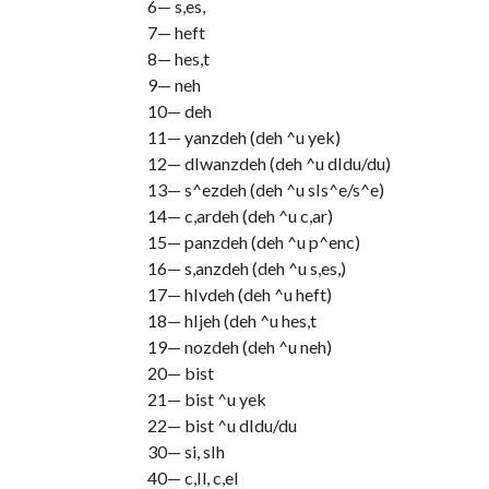
6— s,es,
7— heft
8— hes,t
9— neh
10— deh
11— yanzdeh (deh ^u yek)
12— dIwanzdeh (deh ^u dIdu/du)
13— s^ezdeh (deh ^u sIs^e/s^e)
14— c,ardeh (deh ^u c,ar)
15— panzdeh (deh ^u p^enc)
16— s,anzdeh (deh ^u s,es,)
17— hIvdeh (deh ^u heft)
18— hIjeh (deh ^u hes,t
19— nozdeh (deh ^u neh)
20— bist
21— bist ^u yek
22— bist ^u dIdu/du
30— si, sIh
40— c,Il, c,el