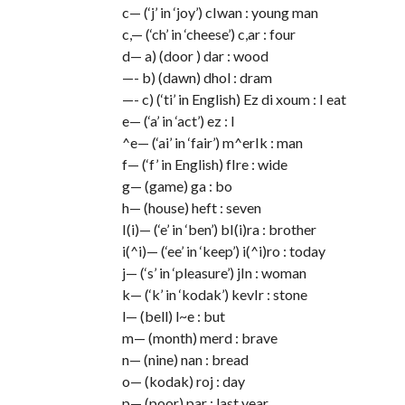
c— (‘j’ in ‘joy’) cIwan : young man
c,— (‘ch’ in ‘cheese’) c,ar : four
d— a) (door ) dar : wood
—- b) (dawn) dhol : dram
—- c) (‘ti’ in English) Ez di xoum : I eat
e— (‘a’ in ‘act’) ez : I
^e— (‘ai’ in ‘fair’) m^erIk : man
f— (‘f’ in English) fIre : wide
g— (game) ga : bo
h— (house) heft : seven
I(i)— (‘e’ in ‘ben’) bI(i)ra : brother
i(^i)— (‘ee’ in ‘keep’) i(^i)ro : today
j— (‘s’ in ‘pleasure’) jIn : woman
k— (‘k’ in ‘kodak’) kevIr : stone
l— (bell) l~e : but
m— (month) merd : brave
n— (nine) nan : bread
o— (kodak) roj : day
p— (poor) par : last year