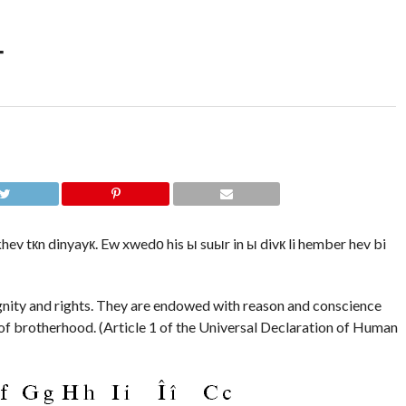
т
 tкn dinyayк. Ew xwedо his ы suыr in ы divк li hember hev bi
ignity and rights. They are endowed with reason and conscience
 of brotherhood. (Article 1 of the Universal Declaration of Human