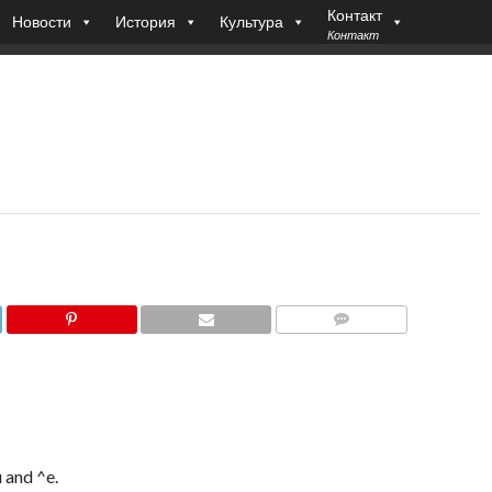
Контакт
Новости
История
Культура
Контакт
COMMENTS
u and ^e.