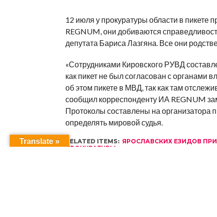
12 июля у прокуратуры области в пикете п
REGNUM, они добиваются справедливости
депутата Бариса Лазгяна. Все они родств
«Сотрудниками Кировского РУВД составле
как пикет не был согласован с органами 
об этом пикете в МВД, так как там отсле
сообщил корреспонденту ИА REGNUM заме
Протоколы составлены на организатора п
определять мировой судья.
Translate »
RELATED ITEMS:
ЯРОСЛАВСКИХ ЕЗИДОВ ПРИ
ПРОКУРАТУРЫ
RECOMMENDED FOR YOU