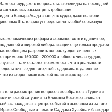
Важность курдского вопроса стала очевидна на последней
ки согласились рассмотреть требования
дента Башара Асада знает, что курды, даже если они
диненных Штатов, могут представлять собой серьезную
ых экономических реформ и скромное, хотя и единичное,
я подлинной и широкой либерализации еще только предстоит
аас пообещала разрешить вопрос курдов, лишенных
ет примерно 150,000 – 200,000 от общего числа курдов,
у, все — таки остается возможность, что в реальности
недостаточные для того, чтобы сдерживать давление
 тех из сторонников жесткой политики, которые
 в тени рассмотрения вопросов их собратьев в Турции и
политической ситуации на Ближнем Востоке, начинают
сейчас находятся в центре событий в основном из-за того
 Ираке. Свободные от власти Саддама Хусейна и благодаря