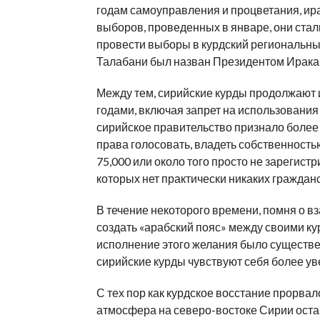
годам самоуправления и процветания, ир
выборов, проведенных в январе, они ста
провести выборы в курдский региональный
Талабани был назван Президентом Ирака
Между тем, сирийские курды продолжают 
годами, включая запрет на использования 
сирийское правительство признало более 
права голосовать, владеть собственность
75,000 или около того просто не зарегист
которых нет практически никаких гражданс
В течение некоторого времени, помня о 
создать «арабский пояс» между своими ку
исполнение этого желания было существен
сирийские курды чувствуют себя более ув
С тех пор как курдское восстание прорвал
атмосфера на северо-востоке Сирии ост