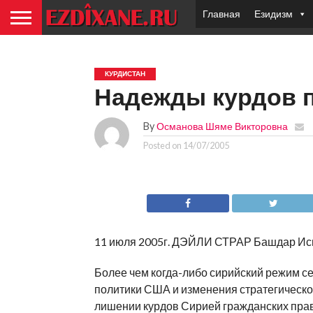
Главная
Езидизм
КУРДИСТАН
Надежды курдов 
By
Османова Шяме Викторовна
Posted on
14/07/2005
11 июля 2005г. ДЭЙЛИ СТРАР Башдар Ис
Более чем когда-либо сирийский режим с
политики США и изменения стратегической
лишении курдов Сирией гражданских прав