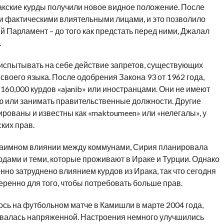
акские курды получили новое видное положение. После
ли фактическими влиятельными лицами, и это позволило
 Парламент – до того как предстать перед ними, Джалал
.
испытывать на себе действие запретов, существующих
своего языка. После одобрения Закона 93 от 1962 года,
160,000 курдов «ajanib» или иностранцами. Они не имеют
ю или занимать правительственные должности. Другие
рированы и известны как «maktoumeen» или «нелегалы», у
ких прав.
взаимном влиянии между коммунами, Сирия планировала
рдами и теми, которые проживают в Ираке и Турции. Однако
но затруднено влиянием курдов из Ирака, так что сегодня
еренно для того, чтобы потребовать больше прав.
ось на футбольном матче в Камишли в марте 2004 года,
авалась напряженной. Настроения немного улучшились