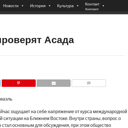
Контакт
Новости
История
Культура
Контакт
проверят Асада
COMMENTS
маэль
ейчас ощущает на себе напряжение от курса международной
 ситуации на Ближнем Востоке. Внутри страны, вопрос о
 стал основным для обсуждения, при этом общество