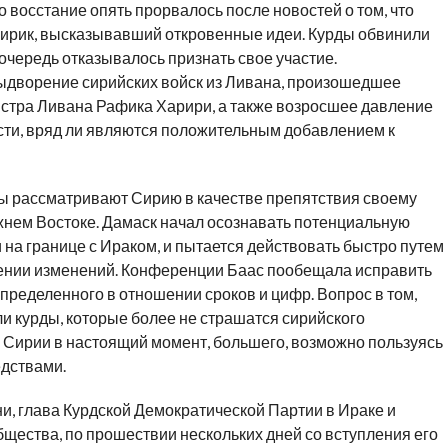
о восстание опять прорвалось после новостей о том, что
клирик, высказывавший откровенные идеи. Курды обвинили
очередь отказывалось признать свое участие.
ыдворение сирийских войск из Ливана, произошедшее
стра Ливана Рафика Харири, а также возросшее давление
ти, вряд ли являются положительным добавлением к
 рассматривают Сирию в качестве препятствия своему
нем Востоке. Дамаск начал осознавать потенциальную
на границе с Ираком, и пытается действовать быстро путем
дении изменений. Конференции Баас пообещала исправить
определенного в отношении сроков и цифр. Вопрос в том,
ли курды, которые более не страшатся сирийского
ю Сирии в настоящий момент, большего, возможно пользуясь
едствами.
ни, глава Курдской Демократической Партии в Ираке и
бщества, по прошествии нескольких дней со вступления его