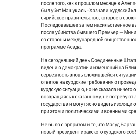
после того, как в прошлом месяце в Алепп
был убит Машук аль –Хазнави, курдский 
сирийское правительство, которое в свою 
Последовавшее за тем насильственное в
после убийства бывшего Премьер — Мини
со стороны международной общественнос
программе Асада.
На сегодняшний день Соединенные Штаты
видению демократии и изменений на Ближ
серьезность вновь сложившейся ситуации 
ответов на курдские требования о прове
курдскую ситуацию, но не сказала ничего 
возвращаясь к сказанному, не потребуют 
государства и могут ясно видеть изоляци
при этом и политическими и военными ср
Не было сюрпризом и то, что Масуд Барза
новый президент иракского курдского соо