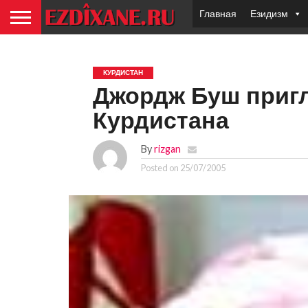
Главная
Езидизм
КУРДИСТАН
Джордж Буш приг
Курдистана
By
rizgan
Posted on
25/07/2005