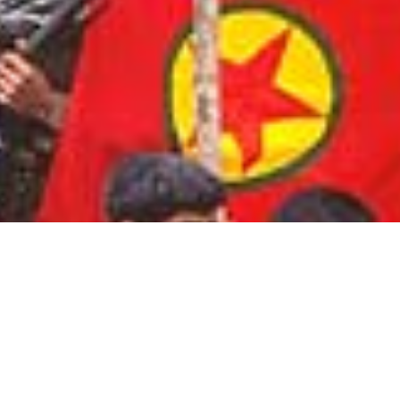
ть партизан из РПК на территории Ирака, предупредил
ка Хошияр Зибари