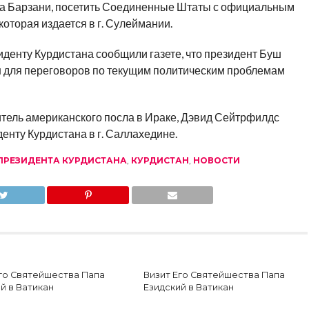
да Барзани, посетить Соединенные Штаты с официальным
 которая издается в г. Сулеймании.
зиденту Курдистана сообщили газете, что президент Буш
н для переговоров по текущим политическим проблемам
титель американского посла в Ираке, Дэвид Сейтрфилдс
нту Курдистана в г. Саллахедине.
ПРЕЗИДЕНТА КУРДИСТАНА
,
КУРДИСТАН
,
НОВОСТИ
Его Святейшества Папа
Визит Его Святейшества Папа
й в Ватикан
Езидский в Ватикан