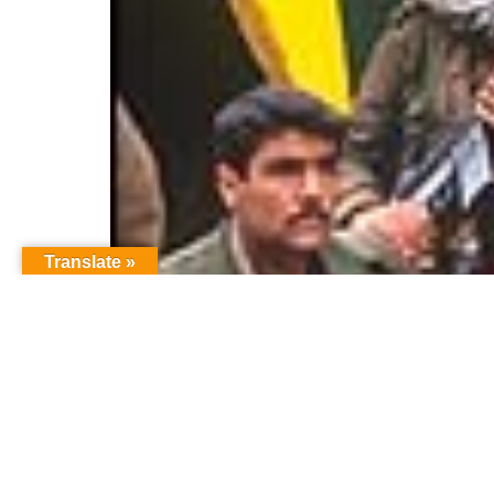
Translate »
Не надо преследова
Турцию министр иностранных дел Ира