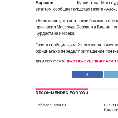
Курдистана, Массоу
визитом, сообщает курдская газета
«Aso»
,
«Aso»
пишет, что источники близкие к пре
пригласил Массоуда Барзани в Вашингто
Курдистана и Ирака.
Газета сообщила, что 21-ого июля, замес
официально передал приглашение президе
RELATED ITEMS:
ДЖОРДЖ БУШ ПРИГЛАСИЛ 
RECOMMENDED FOR YOU
Соболезнования
Визит 
Езидски