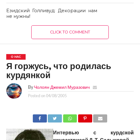
Езидский Голливуд: Декорации нам
не нужны!
CLICK TO COMMENT
О НАС
Я горжусь, что родилась
курдянкой
By
Чолоян Джемил Муразович
Posted on
04/08/2005
Интервью с курдской
киноактрисой Д. Т. Садыковой