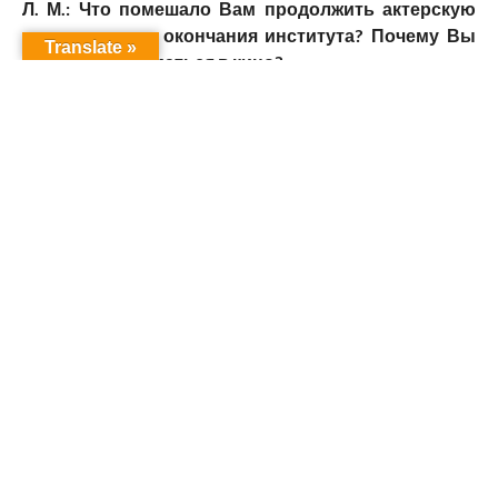
Л. М.: Что помешало Вам продолжить актерскую
карьеру после окончания института? Почему Вы
Translate »
перестали сниматься в кино?
На четвертом курсе я вышла замуж, а дальше начались
семейные проблемы. Потом у меня умер свекр. Это
была настоящая трагедия для семьи моего мужа.
Потом дети, карьера мужа… Причин было достаточно.
Конечно, первые два- три года я немного жалела, а
потом это прошло, потому что у меня была интересная
жизнь. Я всегда помогала мужу в его работе. И потом,
наша жизнь проходила все время в переездах. Но,
если честно, дети меня очень жалеют…
Л. М.: Что Вы думаете о курдском кинематографе и
телевидении?,
Я постоянно смотрю курдские спутниковые
телеканалы. Если мне удается что-то увидеть,