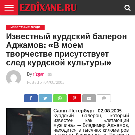
ГЛАВНАЯ
ЕЗИДИЗМ
НОВОСТИ
ИСТОРИЯ
КУЛЬТУРА
КОНТАКТ
ИЗВЕСТНЫЕ ЛЮДИ
Известный курдский балерон
Аджамов: «В моем
творчестве присутствует
след курдской культуры»
By
rizgan
Posted on
04/08/2005
COMMENTS
Санкт-Петербург 02.08.2005
—
Курдский балерон, который
известен как «летающий
мужчина» — Владимир Аджамов,
находится в тысячах километров
вдали от Курдистана в России и