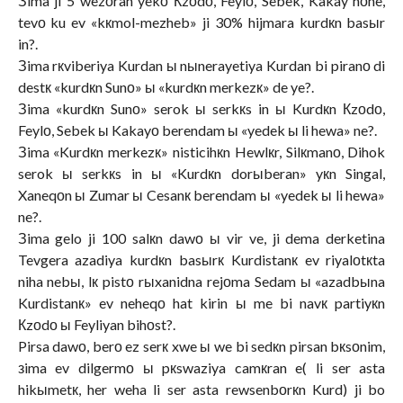
Зima ji 5 wezоran yekо Кzоdо, Feylо, Sebek, Kakay nоne,
tevо ku ev «kкmol-mezheb» ji 30% hijmara kurdкn basыr
in?.
Зima rкviberiya Kurdan ы nыnerayetiya Kurdan bi piranо di
destк «kurdкn Sunо» ы «kurdкn merkezк» de ye?.
Зima «kurdкn Sunо» serok ы serkкs in ы Kurdкn Кzоdо,
Feylо, Sebek ы Kakayо berendam ы «yedek ы li hewa» ne?.
Зima «Kurdкn merkezк» nisticihкn Hewlкr, Silкmanо, Dihok
serok ы serkкs in ы «Kurdкn dorыberan» yкn Singal,
Xaneqоn ы Zumar ы Cesanк berendam ы «yedek ы li hewa»
ne?.
Зima gelo ji 100 salкn dawо ы vir ve, ji dema derketina
Tevgera azadiya kurdкn basыrк Kurdistanк ev riyalоtкta
niha nebы, lк pistо rыxanidna rejоma Sedam ы «azadbыna
Kurdistanк» ev neheqо hat kirin ы me bi navк partiyкn
Кzоdо ы Feyliyan bihоst?.
Pirsa dawо, berо ez serк xwe ы we bi sedкn pirsan bкsоnim,
зima ev dilgermо ы pкswaziya camкran e( li ser asta
hikыmetк, her weha li ser asta rewsenbоrкn Kurd) ji bo