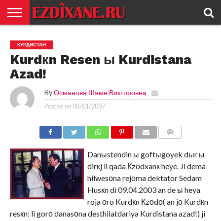
ГЛАВНАЯ
ЕЗИДИЗМ
НОВОСТИ
ИСТОРИЯ
КУЛЬТУРА
КОНТАКТ
КУРДИСТАН
Kurdкn Resen ы Kurdistana
Azad!
By
Османова Шяме Викторовна
Posted on
08/01/2007
COMMENTS
Danыstendin ы goftыgoyek dыr ы
dirкj li qada Кzоdxanк heye. Ji dema
hilwesоna rejоma dektator Sedam
Husкn di 09.04.2003 an de ы heya
roja оro Kurdкn Кzоdо( an jо Kurdкn
resкn: li gorо danasоna desthilatdariya Kurdistana azad!) ji