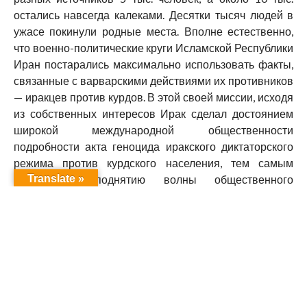
остались навсегда калеками. Десятки тысяч людей в
ужасе покинули родные места. Вполне естественно,
что военно-политические круги Исламской Республики
Иран постарались максимально использовать факты,
связанные с варварскими действиями их противников
— иракцев против курдов. В этой своей миссии, исходя
из собственных интересов Ирак сделал достоянием
широкой международной общественности
подробности акта геноцида иракского диктаторского
режима против курдского населения, тем самым
способствуя поднятию волны общественного
Translate »
негодования. Реальную помощь пострадавшим
оказали медики из гуманитарных организаций “Врачи
мира”, “Медики без границ”, “Международный Красный
Крест”. Многие из них непосредственно, побывали в
районе подвергнутом химическому нападению и в
лагерях беженцев на территории Ирана.