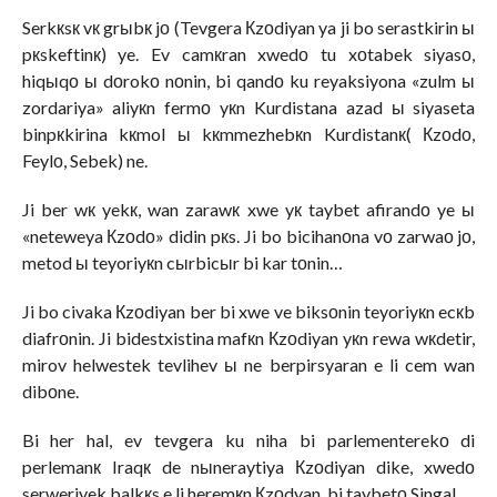
Serkкsк vк grыbк jо (Tevgera Кzоdiyan ya ji bo serastkirin ы
pкskeftinк) ye. Ev camкran xwedо tu xоtabek siyasо,
hiqыqо ы dоrokо nоnin, bi qandо ku reyaksiyona «zulm ы
zordariya» aliyкn fermо yкn Kurdistana azad ы siyaseta
binpкkirina kкmol ы kкmmezhebкn Kurdistanк( Кzоdо,
Feylо, Sebek) ne.
Ji ber wк yekк, wan zarawк xwe yк taybet afirandо ye ы
«neteweya Кzоdо» didin pкs. Ji bo bicihanоna vо zarwaо jо,
metod ы teyoriyкn cыrbicыr bi kar tоnin…
Ji bo civaka Кzоdiyan ber bi xwe ve biksоnin teyoriyкn ecкb
diafrоnin. Ji bidestxistina mafкn Кzоdiyan yкn rewa wкdetir,
mirov helwestek tevlihev ы ne berpirsyaran e li cem wan
dibоne.
Bi her hal, ev tevgera ku niha bi parlementerekо di
perlemanк Iraqк de nыneraytiya Кzоdiyan dike, xwedо
serweriyek balkкs e li heremкn Кzоdyan, bi taybetо Singal…