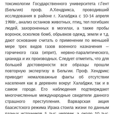
токсикологии Государственного университета г.Гент
(Бельгия) проф. А.Хендрикса, проводивший
исследования в районе г. Халабджа с 10-14 апреля
1988г., анализ останков животных, птиц, тел погибших
людей, захороненных в могилах, а также пробы
воронок, осколков бомб, обрывков одежд, земли и т.д.
дают основание считать о применении по меньшей
мере трех видов газов военного назначения —
горчичного газа (иприт), нервно-паралитического,
цианида и их производных. Следует отметить, что для
большей достоверности все образцы прошли
повторную экспертизу в Бельгии. Проф. Хендрикс
приводит немаловажные факты об отсутствии
населения как в деревнях вокруг Халабджи, так и в
самом городе. Его наблюдения подтверждают
многочисленные международные свидетели данного
страшного преступления. Варварская акция
баасистского режима Ирака стоила жизни по данным
разных источников 5 тыс. человек, а около 10 тыс.