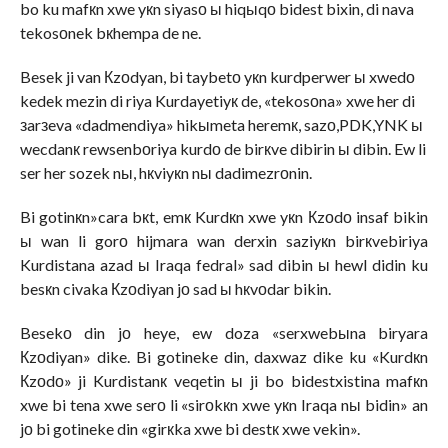
bo ku mafкn xwe yкn siyasо ы hiqыqо bidest bixin, di nava
tekosоnek bкhempa de ne.
Besek ji van Кzоdyan, bi taybetо yкn kurdperwer ы xwedо
kedek mezin di riya Kurdayetiyк de, «tekosоna» xwe her di
зarзeva «dadmendiya» hikыmeta heremк, sazо,PDK,YNK ы
wecdanк rewsenbоriya kurdо de birкve dibirin ы dibin. Ew li
ser her sozek nы, hкviyкn nы dadimezrоnin.
Bi gotinкn»cara bкt, emк Kurdкn xwe yкn Кzоdо insaf bikin
ы wan li gorо hijmara wan derxin saziyкn birкvebiriya
Kurdistana azad ы Iraqa fedral» sad dibin ы hewl didin ku
besкn civaka Кzоdiyan jо sad ы hкvоdar bikin.
Besekо din jо heye, ew doza «serxwebыna biryara
Кzоdiyan» dike. Bi gotineke din, daxwaz dike ku «Kurdкn
Кzоdо» ji Kurdistanк veqetin ы ji bo bidestxistina mafкn
xwe bi tena xwe serо li «sirоkкn xwe yкn Iraqa nы bidin» an
jо bi gotineke din «girкka xwe bi destк xwe vekin».