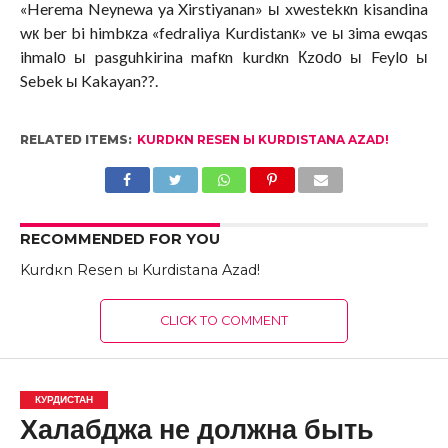
«Herema Neynewa ya Xirstiyanan» ы xwestekкn kisandina
wк ber bi himbкza «fedraliya Kurdistanк» ve ы зima ewqas
ihmalо ы pasguhkirina mafкn kurdкn Кzоdо ы Feylо ы
Sebek ы Kakayan??.
RELATED ITEMS:
KURDКN RESEN Ы KURDISTANA AZAD!
RECOMMENDED FOR YOU
Kurdкn Resen ы Kurdistana Azad!
CLICK TO COMMENT
КУРДИСТАН
Халабджа не должна быть