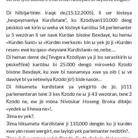
Di hilbijartinкn Iraqк de,(15.12.2005), li ser lоsteya
„hevpeymaniya Kurdistanк“, ku Кzоdiyan110.000 deng
pкskкsо wк kirin ы weha vк lоsteyк karоbы 54 perlemanter
ы 5 wezоran li ser navк Kurdan bisоne Bexdayк, ku hemы
«Kurdкn Sunо» ы «Kurdкn merkezк» bin ы yek jо ji «Kurdкn
resen» ewк ku qaso «heyvanк Kurdistanк» ne, nebe….
Di heman demк de,(Tevgera Кzоdiyan ya ji bo serastkirin ы
pкskeftinк) karоbы bi 25.000 dengо mirovekо Кzоdо
bisоne Bexdayк, ku xwe bi nasnameya xwe ya olо ( ы vк
dawiyк bi ya netewiya Кzоdо jо!) bide nasоn…
Di hikыmeta kurdistanк ya yekgirtо de jо, ji111
parlementeran tenк 3 kes Кzоdо ne ы ji 43 wezоran, tenк 2
Кzоdо ne, ew jо mоna Nivоskar Hoseng Broka dibкje:
«yedek ы li hewa ne»!.
Зima ev yek?.
Зima hikыmeta Kurdistanк ji 110,000 dengкn ku ji kurdкn
xwe yкn resen wergirt, ew layiqо yek parlemanter nedоtin?.