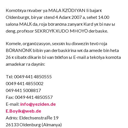
Komоtкya rкvaber ya MALA КZОDIYAN li bajarк
Oldenburgк, biryar stend 4 Adarк 2007 a, sehet 14.00
salona MALК da, roja bоranоna zanyarк Kurd yк bi nav ы
deng, profкsor SEKROYК XUDO MHOYО derbaske.
Komele, organоzasyon, sexsкn ku dixwezin tevо roja
BОRANОNК bibin yan derbaskirina wк da amede bin heta
26 к sibatк dikarin bi van tкlкfon ы E-mail a tekоlya komоta
amadekar ra daynin:
Tкl: 0049 441 4850555
0049 441 4855002
049 441 5008817
Fax: 0049 441 4850557
E-mail:
info@yeziden.de
E.Boyik@web.de
Adrкs: EldechsenstraЯe 19
26133 Oldenburg (Almanya)