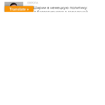
ЕВРОПА
Из Шарии в немецкую политику:
Translate »
езид баллотируется в городской
совет Ольденбурга от партии
Зеленых
ЕЗИДИЗМ
Религиозный национализм и ставки
на него
ОБРАЗОВАНИЕ
Единое уравнение в кинематической
картине Вселенной
ПОСЛЕДНИЕ НОВОСТИ
К 12-й годовщине кампании
геноцида езидов Синджара по
религиозному признаку, начавшейся
после объявления ИГИЛ о
вторжении в езидские районы и их