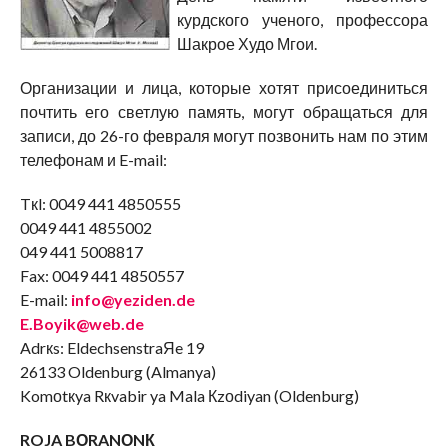
курдского ученого, профессора
Шакрое Худо Мгои.
Организации и лица, которые хотят присоединиться
почтить его светлую память, могут обращаться для
записи, до 26-го февраля могут позвонить нам по этим
телефонам и E-mail:
Tкl: 0049 441 4850555
0049 441 4855002
049 441 5008817
Fax: 0049 441 4850557
E-mail:
info@yeziden.de
E.Boyik@web.de
Adrкs: EldechsenstraЯe 19
26133 Oldenburg (Almanya)
Komоtкya Rкvabir ya Mala Кzоdiyan (Oldenburg)
ROJA BОRANОNК