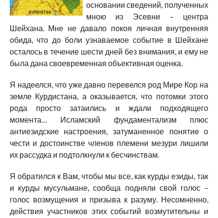
основании сведений, полученных
мною из Эсевни – центра
Шейхана. Мне не давало покоя личная внутренняя
обида, что до боли узнаваемое событие в Шейхане
осталось в течение шести дней без внимания, и ему не
была дана своевременная объективная оценка.
Я надеелся, что уже давно перевелся род Мире Кор на
земле Курдистана, а оказывается, что потомки этого
рода просто затаились и ждали подходящего
момента… Исламский фундаментализм плюс
антиезидские настроения, затуманенное понятие о
чести и достоинстве членов племени мезури лишили
их рассудка и подтолкнули к бесчинствам.
Я обратился к Вам, чтобы мы все, как курды езиды, так
и курды мусульмане, сообща подняли свой голос –
голос возмущения и призыва к разуму. Несомненно,
действия участников этих событий возмутительны и