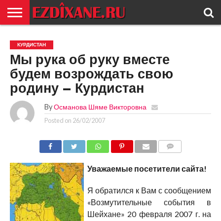
ГЛАВНАЯ
ЕЗИДИЗМ
НОВОСТИ
ИСТОРИЯ
КУЛЬТУРА
КОНТАКТ
КУРДИСТАН
Мы рука об руку вместе
будем возрождать свою
родину – Курдистан
By
Османова Шяме Викторовна
Posted on
26/02/2007
COMMENTS
Уважаемые посетители сайта!
Я обратился к Вам с сообщением
«Возмутительные события в
Шейхане» 20 февраля 2007 г. на