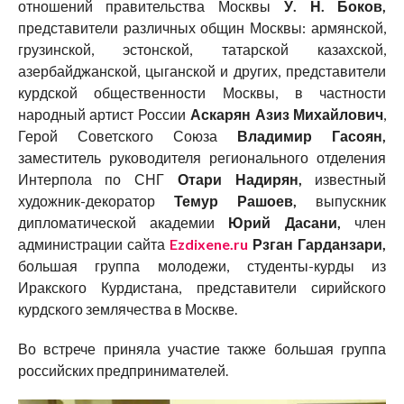
отношений правительства Москвы
У. Н. Боков,
представители различных общин Москвы: армянской,
грузинской, эстонской, татарской казахской,
азербайджанской, цыганской и других, представители
курдской общественности Москвы, в частности
народный артист России
Аскарян Азиз Михайлович
,
Герой Советского Союза
Владимир Гасоян,
заместитель руководителя регионального отделения
Интерпола по СНГ
Отари Надирян,
известный
художник-декоратор
Темур Рашоев,
выпускник
дипломатической академии
Юрий Дасани,
член
администрации сайта
Ezdixene.ru
Рзган Гарданзари,
большая группа молодежи, студенты-курды из
Иракского Курдистана, представители сирийского
курдского землячества в Москве.
Во встрече приняла участие также большая группа
российских предпринимателей.