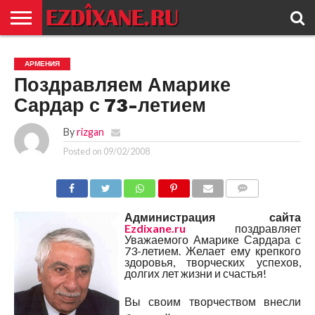
ГЛАВНАЯ
ЕЗИДИЗМ
НОВОСТИ
ИСТОРИЯ
КУЛЬТУРА
КОНТАКТ
АРМЕНИЯ
Поздравляем Амарике
Сардар с 73-летием
By
rizgan
Posted on
09/02/2008
COMMENTS
Администрация сайта
Ezdixane.ru
поздравляет
Уважаемого Амарике Сардара с
73-летием. Желает ему крепкого
здоровья, творческих успехов,
долгих лет жизни и счастья!
Вы своим творчеством внесли