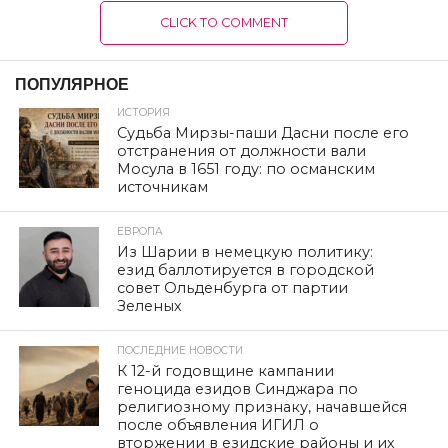
CLICK TO COMMENT
ПОПУЛЯРНОЕ
ИСТОРИЯ
Судьба Мирзы-паши Дасни после его
отстранения от должности вали
Мосула в 1651 году: по османским
источникам
ЕВРОПА
Из Шарии в немецкую политику:
езид баллотируется в городской
совет Ольденбурга от партии
Зеленых
ПОСЛЕДНИЕ НОВОСТИ
К 12-й годовщине кампании
геноцида езидов Синджара по
религиозному признаку, начавшейся
после объявления ИГИЛ о
вторжении в езидские районы и их