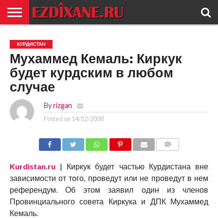
ГЛАВНАЯ
ЕЗИДИЗМ
НОВОСТИ
ИСТОРИЯ
КУЛЬТУРА
КОНТАКТ
КУРДИСТАН
Мухаммед Кемаль: Киркук
будет курдским в любом
случае
By
rizgan
Posted on
14/02/2008
COMMENTS
Kurdistan.ru
| Киркук будет частью Курдистана вне
зависимости от того, проведут или не проведут в нем
референдум. Об этом заявил один из членов
Провинциального совета Киркука и ДПК Мухаммед
Кемаль.