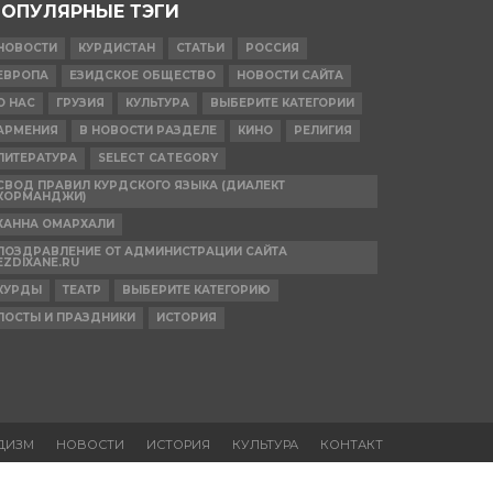
ПОПУЛЯРНЫЕ ТЭГИ
НОВОСТИ
КУРДИСТАН
СТАТЬИ
РОССИЯ
ЕВРОПА
ЕЗИДСКОЕ ОБЩЕСТВО
НОВОСТИ САЙТА
О НАС
ГРУЗИЯ
КУЛЬТУРА
ВЫБЕРИТЕ КАТЕГОРИИ
АРМЕНИЯ
В НОВОСТИ РАЗДЕЛЕ
КИНО
РЕЛИГИЯ
ЛИТЕРАТУРА
SELECT CATEGORY
СВОД ПРАВИЛ КУРДСКОГО ЯЗЫКА (ДИАЛЕКТ
КОРМАНДЖИ)
ХАННА ОМАРХАЛИ
ПОЗДРАВЛЕНИЕ ОТ АДМИНИСТРАЦИИ САЙТА
EZDIXANE.RU
КУРДЫ
ТЕАТР
ВЫБЕРИТЕ КАТЕГОРИЮ
ПОСТЫ И ПРАЗДНИКИ
ИСТОРИЯ
ДИЗМ
НОВОСТИ
ИСТОРИЯ
КУЛЬТУРА
КОНТАКТ