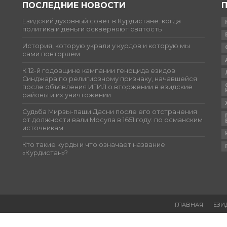
ПОСЛЕДНИЕ НОВОСТИ
Езидский духовный совет в Курдистане: когда
политика и деньги оскверняют святость
История, которую украли у курдов и которую мы
сами повторяем
К 12-й годовщине кампании геноцида езидов
Синджара по религиозному признаку, начавшейся
после объявления ИГИЛ о вторжении в езидские
районы и их уничтожении
Судьба Мирзы-паши Дасни после его отстранения
от должности вали Мосула в 1651 году: по османским
источникам
Кто такие курды и что означает название
«Курдистан»?
ГЛАВНАЯ
ЕЗИ