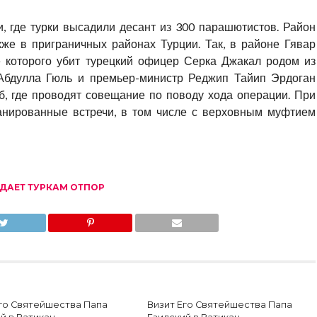
, где турки высадили десант из 300 парашютистов. Район
кже в приграничных районах Турции. Так, в районе Гявар
е которого убит турецкий офицер Серка Джакал родом из
 Абдулла Гюль и премьер-министр Реджип Тайип Эрдоган
, где проводят совещание по поводу хода операции. При
анированные встречи, в том числе с верховным муфтием
 ДАЕТ ТУРКАМ ОТПОР
Его Святейшества Папа
Визит Его Святейшества Папа