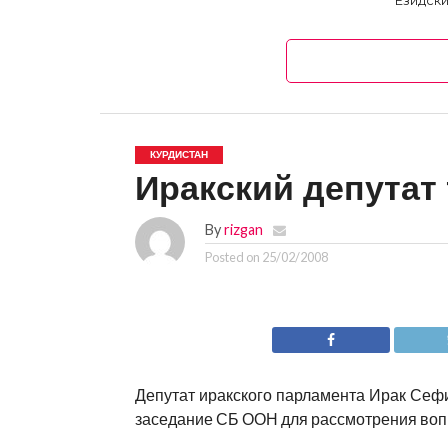
Езидски
КУРДИСТАН
Иракский депутат
By
rizgan
Posted on
25/02/2008
Депутат иракского парламента Ирак Сеф
заседание СБ ООН для рассмотрения вопр