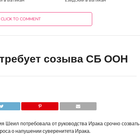
й в Ватикан
Езидский в Ватикан
CLICK TO COMMENT
 требует созыва СБ ООН
ия Шеил потребовала от руководства Ирака срочно созвать
оса о напушении суверенитета Ирака.