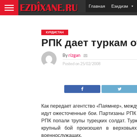
Главная
Езидизм
КУРДИСТАН
РПК дает туркам 
By
rizgan
Posted on
25/02/2008
Как передает агентство «Паямнер», межд
идут ожесточенные бои. Партизаны РПК 
РПК попали трупы турецких солдат. Турк
крупный бой произошел в верховьях 
военнослужащих.