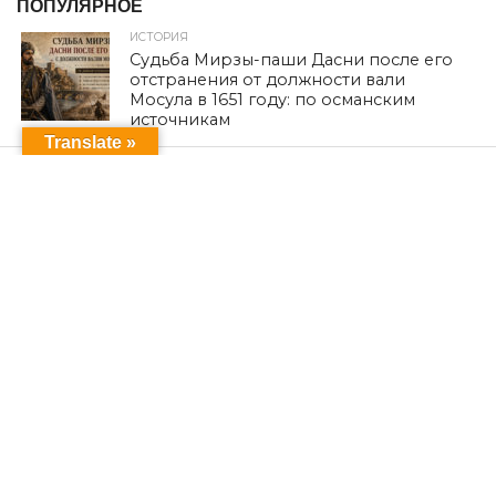
ПОПУЛЯРНОЕ
ИСТОРИЯ
Судьба Мирзы-паши Дасни после его
отстранения от должности вали
Мосула в 1651 году: по османским
источникам
Translate »
ЕВРОПА
Из Шарии в немецкую политику:
езид баллотируется в городской
совет Ольденбурга от партии
Зеленых
ЕЗИДИЗМ
Религиозный национализм и ставки
на него
ОБРАЗОВАНИЕ
Единое уравнение в кинематической
картине Вселенной