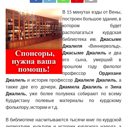
В 15 минутах езды от Вены,
построен большое здание, в
котором будет
располагаться курдская
библиотека им.
Джасыме
Джалиля
«Виннервольд».
Джасыме Джалиль
и два
его сына, умерший в
прошлом году филолог
профессор
Ордихане
Джалиль
и историк профессор
Джалиле Джалиль,
а
также две его дочери,
Джамила Джалиль
и
Зина
Джалиль,
уже более полувека собирают по всему
Курдистану полевые материалы по курдскому
фольклору, истории и т.д.
В библиотеке насчитываются тысячи книг по курдской
литературе, культуре и истории курдского народа, а