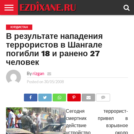
ГЛАВНАЯ
ЕЗИДИЗМ
НОВОСТИ
ИСТОРИЯ
КУЛЬТУРА
КОНТАКТ
КУРДИСТАН
В результате нападения
террористов в Шангале
погибли 18 и ранено 27
человек
By
rizgan
Posted on
30/05/2008
COMMENTS
Сегодня террорист-
смертник привел в
действие взрывное
устройство около