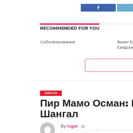
RECOMMENDED FOR YOU
Соболезнования
Визит 
Езидски
ЕВРОПА
Пир Мамо Осман:
Шангал
By
rizgan