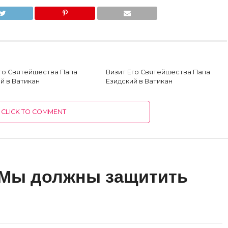
Его Святейшества Папа
Визит Его Святейшества Папа
й в Ватикан
Езидский в Ватикан
CLICK TO COMMENT
 Мы должны защитить