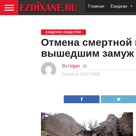
Главная
Езидизм
ЕЗИДСКОЕ ОБЩЕСТВО
Отмена смертной 
вышедшим замуж 
By
rizgan
Posted on
12/07/2008