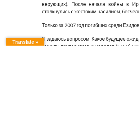
верующих). После начала войны в Ир
столкнулись с жестоким насилием, бесчел
Только за 2007 год погибших среди Езидо
Я задаюсь вопросом: Какое будущее ожи
Translate »
защиты притесняемых народов (GfbV) 3 
Езидов. Одним из инициаторов данного 
министр-езид в Ираке
(на фото)
.
После приветственных речей на открыти
филиала Немецкого Общества защиты при
Немецкого Общества защиты притесняемы
положении Езидов.
После этого выступил
Пир Мамо.
В своем
Езидизма. Также затронул наболевшие в
на сегодняшнюю ситуацию, которая царит