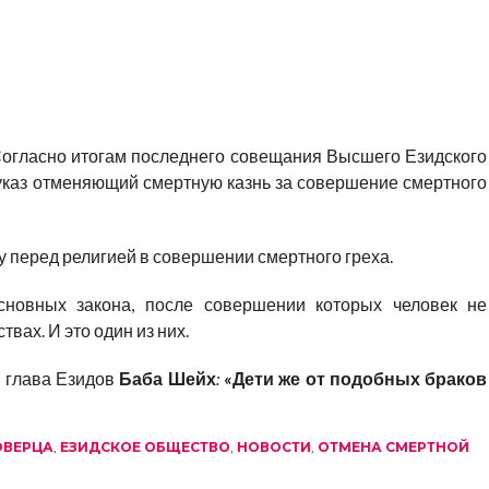
огласно итогам последнего совещания Высшего Езидского
указ отменяющий смертную казнь за совершение смертного
ну перед религией в совершении смертного греха.
новных закона, после совершении которых человек не
твах. И это один из них.
й глава Езидов
Баба Шейх
:
«Дети же от подобных браков
ОВЕРЦА
,
ЕЗИДСКОЕ ОБЩЕСТВО
,
НОВОСТИ
,
ОТМЕНА СМЕРТНОЙ