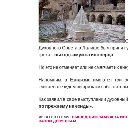
С
Духовного Совета в Лалише был принят 
греха –
выход замуж за иноверца
.
Но это не отменяет или не смягчает их ви
Напомним, в Езидизме имеются три ос
считается езидом ни при каких обстоятельс
Как заявил в свое выступлении духовны
по прежнему не езиды».
RELATED ITEMS:
ВЫШЕДШИМ ЗАМУЖ ЗА ИН
КАЗНИ ДЕВУШКАМ