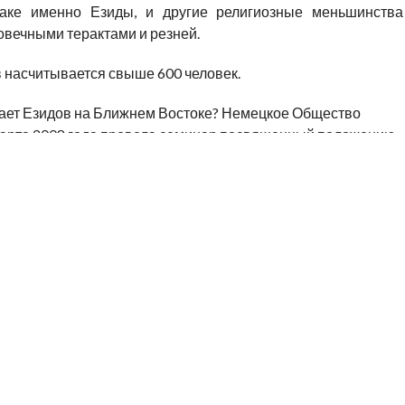
аке именно Езиды, и другие религиозные меньшинства
овечными терактами и резней.
в насчитывается свыше 600 человек.
дает Езидов на Ближнем Востоке? Немецкое Общество
марта 2008 года провела семинар посвященный положению
семинара был уважаемый
Пир Мамо Осман
– первый
и семинара
Камала Сидо,
а также главы ближневосточного
тесняемых народов (GfbV) и
Тильман Цойлх
— глава
х народов (GfbV), был показан короткометражный фильм о
 выступлении он вкратце коснулся истории и философии
опросы. Основной акцент выступления
Пир Мамо
пришелся
 в местах компактного проживания Езидов.