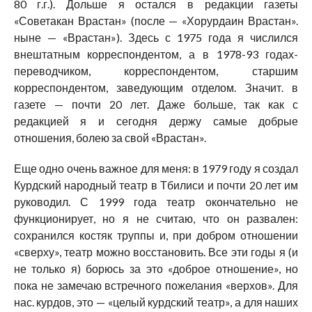
80 г.г.). Дольше я остался в редакции газеты
«Советакан Врастан» (после — «Хорурдаин Врастан».
ныне — «Врастан»). Здесь с 1975 года я числился
внештатным корреспондентом, а в 1978-93 годах-
переводчиком, корреспондентом, старшим
корреспондентом, заведующим отделом. Значит. в
газете — почти 20 лет. Даже больше, так как с
редакцией я и сегодня держу самые добрые
отношения, болею за свой «Врастан».
Еще одно очень важное для меня: в 1979 году я создал
Курдский народный театр в Тбилиси и почти 20 лет им
руководил. С 1999 года театр окончательно не
функционирует, но я не считаю, что он развален:
сохранился костяк труппы и, при добром отношении
«сверху», театр можно восстановить. Все эти годы я (и
не только я) борюсь за это «доброе отношение», но
пока не замечаю встречного пожелания «верхов». Для
нас. курдов, это — «целый курдский театр», а для наших