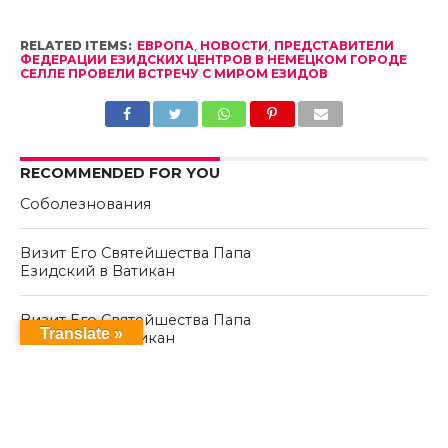
RELATED ITEMS:
ЕВРОПА
,
НОВОСТИ
,
ПРЕДСТАВИТЕЛИ
ФЕДЕРАЦИИ ЕЗИДСКИХ ЦЕНТРОВ В НЕМЕЦКОМ ГОРОДЕ
СЕЛЛЕ ПРОВЕЛИ ВСТРЕЧУ С МИРОМ ЕЗИДОВ
RECOMMENDED FOR YOU
Соболезнования
Визит Его Святейшества Папа
Езидский в Ватикан
Визит Его Святейшества Папа
Translate »
Езидский в Ватикан
CLICK TO COMMENT