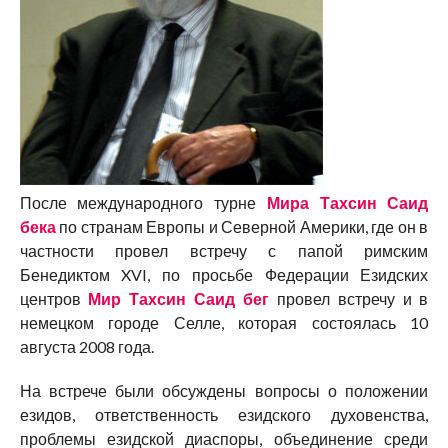
После международного турне
Мира Тахсин Саид
бека
по странам Европы и Северной Америки, где он в
частности провел встречу с папой римским
Бенедиктом XVI, по просьбе Федерации Езидских
центров
Мир Тахсин Саид бег
провел встречу и в
немецком городе Селле, которая состоялась 10
августа 2008 года.
На встрече были обсуждены вопросы о положении
езидов, ответственность езидского духовенства,
проблемы езидской диаспоры, объединение среди