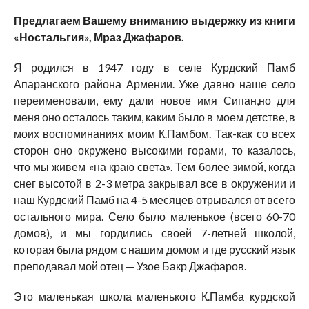
Предлагаем Вашему вниманию выдержку из книги
«Ностальгия», Мраз Джафаров.
Я родился в 1947 году в селе Курдский Памб
Апаранского района Армении. Уже давно наше село
переименовали, ему дали новое имя Сипан,но для
меня оно осталось таким, каким было в моем детстве, в
моих воспоминаниях моим К.Памбом. Так-как со всех
сторон оно окружено высокими горами, то казалось,
что мы живем «на краю света». Тем более зимой, когда
снег высотой в 2-3 метра закрывал все в окружении и
наш Курдский Памб на 4-5 месяцев отрывался от всего
остального мира. Село было маленькое (всего 60-70
домов), и мы гордились своей 7-летней школой,
которая была рядом с нашим домом и где русский язык
преподавал мой отец — Узое Бакр Джафаров.
Это маленькая школа маленького К.Памба курдской